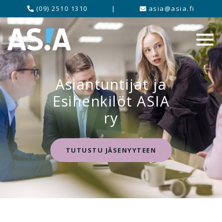
(09) 2510 1310
|
asia@asia.fi
Asiantuntijat ja
Esihenkilöt ASIA
ry
TUTUSTU JÄSENYYTEEN