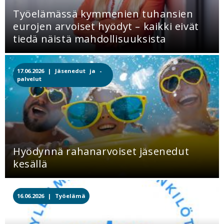
Työelämässä kymmenien tuhansien
eurojen arvoiset hyödyt – kaikki eivät
tiedä näistä mahdollisuuksista
17.06.2026 |
Jäsenedut ja -
palvelut
Hyödynnä rahanarvoiset jäsenedut
kesällä
16.06.2026 |
Työelämä