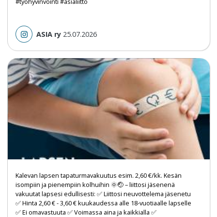
#työhyvinvointi #asialiitto
ASIA ry
25.07.2026
Kalevan lapsen tapaturmavakuutus esim. 2,60 €/kk. Kesän
isompiin ja pienempiin kolhuihin 🌞🤕 – liittosi jäsenenä
vakuutat lapsesi edullisesti: ✅ Liittosi neuvottelema jäsenetu
✅ Hinta 2,60 € - 3,60 € kuukaudessa alle 18-vuotiaalle lapselle
✅ Ei omavastuuta ✅ Voimassa aina ja kaikkialla ✅