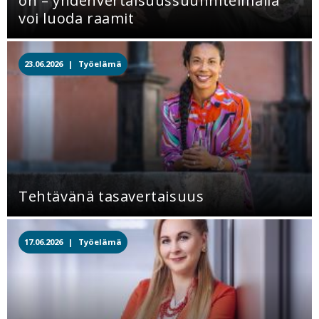
on – yhdenvertaisuussuunnitelmalla
voi luoda raamit
23.06.2026 |
Työelämä
Tehtävänä tasavertaisuus
17.06.2026 |
Työelämä