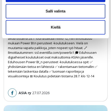
Salli valinta
Kiellä
Hei ASIAn jäsen! Jos olet vielä lomilla tai muutoin sopivasti
aikaa tiistaina 28.7. lounasaikaan kello 12, niin ilmoittaudu
mukaan Power BI:n perusteet -koulutukseen. Vielä on
muutamia vapaita paikkoja, joten nopeet syö hitaat. 🔗
Ilmoittautuminen: ssl.eventilla.com/powerbi1 🎓 Eduhousen
digiaiheiset koulutukset ovat maksuttomia ASIAn jäsenille.
Eduhousen Power BI_n perusteet -koulutuksessa opit: ✅
yhdistämään tietoa eri lähteistä ✅ rakentamaan tietomallin ✅
tekemään laskentaa datalla ✅ luomaan raportteja ja
visualisointeja 📅 Koulutus pidetään tiistaina 28.7. klo 12-14
ASIA ry
27.07.2026