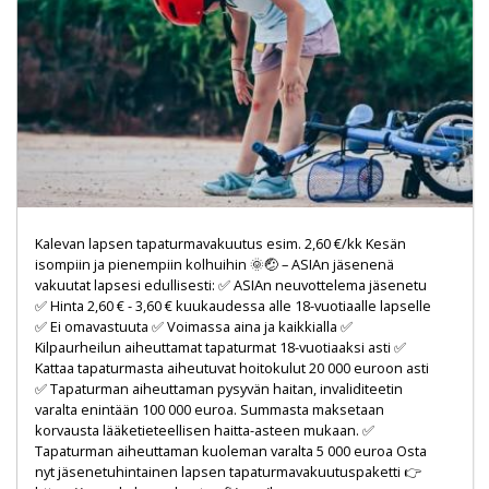
Kalevan lapsen tapaturmavakuutus esim. 2,60 €/kk Kesän
isompiin ja pienempiin kolhuihin 🌞🤕 – ASIAn jäsenenä
vakuutat lapsesi edullisesti: ✅ ASIAn neuvottelema jäsenetu
✅ Hinta 2,60 € - 3,60 € kuukaudessa alle 18-vuotiaalle lapselle
✅ Ei omavastuuta ✅ Voimassa aina ja kaikkialla ✅
Kilpaurheilun aiheuttamat tapaturmat 18-vuotiaaksi asti ✅
Kattaa tapaturmasta aiheutuvat hoitokulut 20 000 euroon asti
✅ Tapaturman aiheuttaman pysyvän haitan, invaliditeetin
varalta enintään 100 000 euroa. Summasta maksetaan
korvausta lääketieteellisen haitta-asteen mukaan. ✅
Tapaturman aiheuttaman kuoleman varalta 5 000 euroa Osta
nyt jäsenetuhintainen lapsen tapaturmavakuutuspaketti 👉