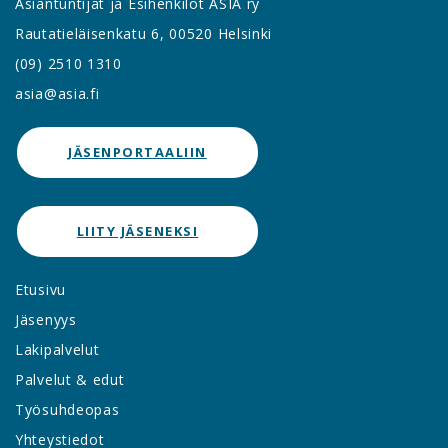
Asiantuntijat ja Esihenkilöt ASIA ry
Rautatieläisenkatu 6, 00520 Helsinki
(09) 2510 1310
asia@asia.fi
JÄSENPORTAALIIN
LIITY JÄSENEKSI
Etusivu
Jäsenyys
Lakipalvelut
Palvelut & edut
Työsuhdeopas
Yhteystiedot