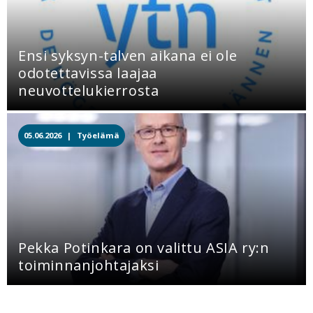
Ensi syksyn-talven aikana ei ole
odotettavissa laajaa
neuvottelukierrosta
05.06.2026 |
Työelämä
Pekka Potinkara on valittu ASIA ry:n
toiminnanjohtajaksi