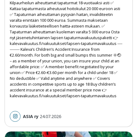
Kilpaurheilun aiheuttamat tapaturmat 18-vuotiaaksi asti ✅
Kattaa tapaturmasta aiheutuvat hoitokulut 20 000 euroon asti
✅ Tapaturman aiheuttaman pysyvän haitan, invaliditeetin
varalta enintään 100 000 euroa. Summasta maksetaan
korvausta lääketieteellisen haitta-asteen mukaan. ✅
Tapaturman aiheuttaman kuoleman varalta 5 000 euroa Osta
nyt jäsenetuhintainen lapsen tapaturmavakuutuspaketti 👉
kalevavakuutus.fi/vakuutukset/lapsen-tapaturmavakuutus ----
-------- Kaleva’s Children’s Accident Insurance from
€2.60/month. For both big and small bumps this summer 🌞🤕
– as a member of your union, you can insure your child at an
affordable price: ✅ A member benefit negotiated by your
union ✅ Price €2.60–€3.60 per month for a child under 18 ✅
No deductible ✅ Valid anytime and anywhere ✅ Covers
accidents in competitive sports up to age 18 Buy children’s
accident insurance at a special member price now 👉
kalevavakuutus.fi/vakuutukset/lapsen-tapaturmavakuutus
ASIA ry
24.07.2026