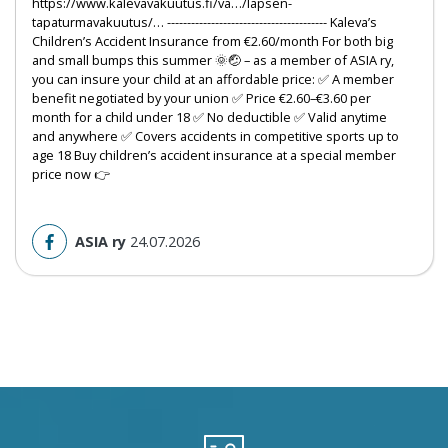
https://www.kalevavakuutus.fi/va…/lapsen-
tapaturmavakuutus/… ---------------------------------------- Kaleva’s
Children’s Accident Insurance from €2.60/month For both big
and small bumps this summer 🌞🤕 – as a member of ASIA ry,
you can insure your child at an affordable price: ✅ A member
benefit negotiated by your union ✅ Price €2.60–€3.60 per
month for a child under 18 ✅ No deductible ✅ Valid anytime
and anywhere ✅ Covers accidents in competitive sports up to
age 18 Buy children’s accident insurance at a special member
price now 👉
ASIA ry
24.07.2026