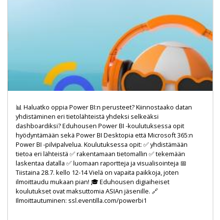
📊 Haluatko oppia Power BI:n perusteet? Kiinnostaako datan
yhdistäminen eri tietolähteistä yhdeksi selkeäksi
dashboardiksi? Eduhousen Power BI -koulutuksessa opit
hyödyntämään sekä Power BI Desktopia että Microsoft 365:n
Power BI -pilvipalvelua. Koulutuksessa opit: ✅ yhdistämään
tietoa eri lähteistä ✅ rakentamaan tietomallin ✅ tekemään
laskentaa datalla ✅ luomaan raportteja ja visualisointeja 📅
Tiistaina 28.7. kello 12-14 Vielä on vapaita paikkoja, joten
ilmoittaudu mukaan pian! 🎓 Eduhousen digiaiheiset
koulutukset ovat maksuttomia ASIAn jäsenille. 🔗
Ilmoittautuminen: ssl.eventilla.com/powerbi1