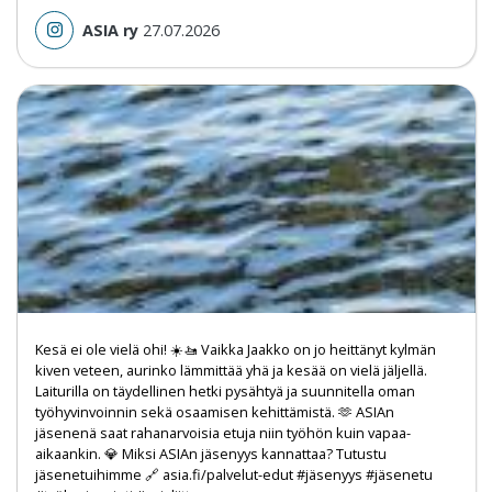
ASIA ry
27.07.2026
Kesä ei ole vielä ohi! ☀️🚤 Vaikka Jaakko on jo heittänyt kylmän
kiven veteen, aurinko lämmittää yhä ja kesää on vielä jäljellä.
Laiturilla on täydellinen hetki pysähtyä ja suunnitella oman
työhyvinvoinnin sekä osaamisen kehittämistä. 🫶 ASIAn
jäsenenä saat rahanarvoisia etuja niin työhön kuin vapaa-
aikaankin. 💎 Miksi ASIAn jäsenyys kannattaa? Tutustu
jäsenetuihimme 🔗 asia.fi/palvelut-edut #jäsenyys #jäsenetu