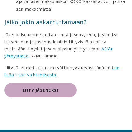
ajalta jäsenmaksulaskun KOKO-kassalta, voit jättää
sen maksamatta.
Jäikö jokin askarruttamaan?
Jäsenpalvelumme auttaa sinua jäsenyyteen, jäseneksi
liittymiseen ja jäsenmaksuihin liittyvissä asioissa
mielellään. Löydät jäsenpalvelun yhteystiedot
ASIAn
yhteystiedot
-sivultamme.
Liity jäseneksi ja turvaa työttömyysturvasi tänään!
Lue
lisää liiton vaihtamisesta
.
LIITY JÄSENEKSI