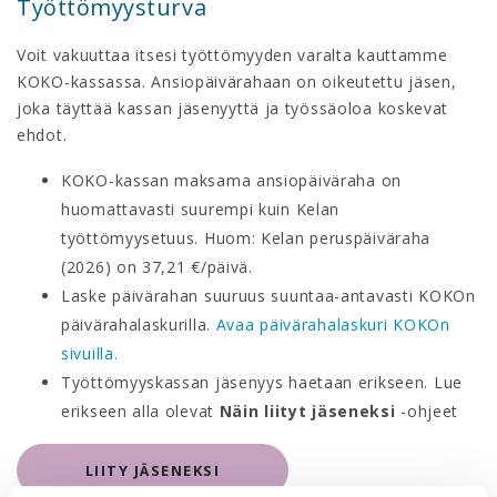
Työttömyysturva
Voit vakuuttaa itsesi työttömyyden varalta kauttamme
KOKO-kassassa. Ansiopäivärahaan on oikeutettu jäsen,
joka täyttää kassan jäsenyyttä ja työssäoloa koskevat
ehdot.
KOKO-kassan maksama ansiopäiväraha on
huomattavasti suurempi kuin Kelan
työttömyysetuus. Huom: Kelan peruspäiväraha
(2026) on 37,21 €/päivä.
Laske päivärahan suuruus suuntaa-antavasti KOKOn
päivärahalaskurilla.
Avaa päivärahalaskuri KOKOn
sivuilla.
Työttömyyskassan jäsenyys haetaan erikseen. Lue
erikseen alla olevat
Näin liityt jäseneksi
-ohjeet
LIITY JÄSENEKSI