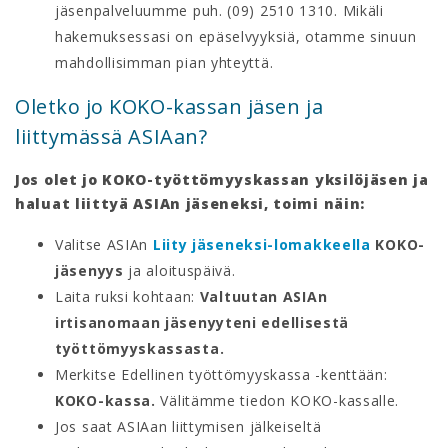
jäsenpalveluumme puh. (09) 2510 1310. Mikäli
hakemuksessasi on epäselvyyksiä, otamme sinuun
mahdollisimman pian yhteyttä.
Oletko jo KOKO-kassan jäsen ja
liittymässä ASIAan?
Jos olet jo KOKO-työttömyyskassan yksilöjäsen ja
haluat liittyä ASIAn jäseneksi, toimi näin:
Valitse ASIAn
Liity jäseneksi-lomakkeella
KOKO-
jäsenyys
ja aloituspäivä.
Laita ruksi kohtaan:
Valtuutan ASIAn
irtisanomaan jäsenyyteni edellisestä
työttömyyskassasta.
Merkitse Edellinen työttömyyskassa -kenttään:
KOKO-kassa.
Välitämme tiedon KOKO-kassalle.
Jos saat ASIAan liittymisen jälkeiseltä