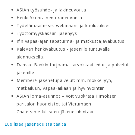
ASIAn työsuhde- ja lakineuvonta
Henkilökohtainen uraneuvonta
Työelämäaiheiset webinaarit ja koulutukset
Työttömyyskassan jäsenyys
Ifin vapaa-ajan tapaturma- ja matkustajavakuutus
Kalevan henkivakuutus - jäsenille tuntuvalla
alennuksella.
Danske Bankin tarjoamat arvokkaat edut ja palvelut
jäsenille
Member+ jäsenetupalvelut: mm. mökkeilyyn,
matkailuun, vapaa-aikaan ja hyvinvointiin
ASIAn loma-asunnot – voit vuokrata Himoksen
paritalon huoneistot tai Vierumäen
Chaletsin edulliseen jäsenetuhintaan
Lue lisää jäseneduista täältä