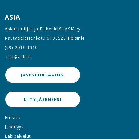
ASIA
Asiantuntijat ja Esihenkilöt ASIA ry
Rautatieläisenkatu 6, 00520 Helsinki
(09) 2510 1310
asia@asia.fi
JÄSENPORTAALIIN
LIITY JÄSENEKSI
Etusivu
Jäsenyys
Lakipalvelut