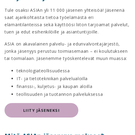
Tule osaksi ASIAn yli 11 000 jäsenen yhteisöä! Jäsenenä
saat ajankohtaista tietoa työelämästä eri
elämäntilanteissa sekä käyttöösi liiton tarjoamat palvelut,
tuen ja edut esihenkilöille ja asiantuntijoille.
ASIA on akavalainen palvelu- ja edunvalvontajärjestö,
jonka jäsenyys perustuu toimiasemaan – ei koulutukseen
tai toimialaan. Jäsenemme työskentelevät muun muassa:
teknologiateollisuudessa
IT- ja tietotekniikan palvelualoilla
finanssi-, kuljetus- ja kaupan aloilla
teollisuuden ja tuotannon palveluksessa
LIITY JÄSENEKSI