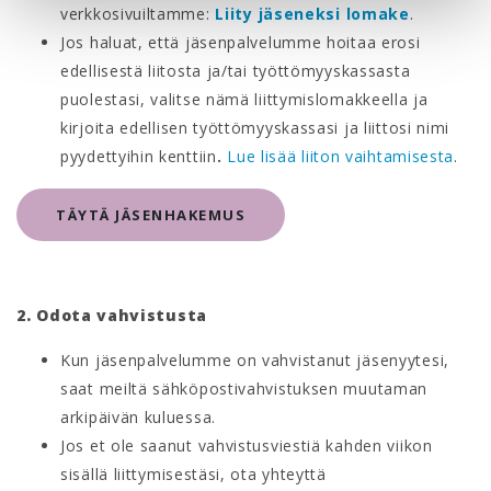
verkkosivuiltamme:
Liity jäseneksi lomake
.
Jos haluat, että jäsenpalvelumme hoitaa erosi
edellisestä liitosta ja/tai työttömyyskassasta
puolestasi, valitse nämä liittymislomakkeella ja
kirjoita edellisen työttömyyskassasi ja liittosi nimi
pyydettyihin kenttiin
.
Lue lisää liiton vaihtamisesta
.
TÄYTÄ JÄSENHAKEMUS
2. Odota vahvistusta
Kun jäsenpalvelumme on vahvistanut jäsenyytesi,
saat meiltä sähköpostivahvistuksen muutaman
arkipäivän kuluessa.
Jos et ole saanut vahvistusviestiä kahden viikon
sisällä liittymisestäsi, ota yhteyttä