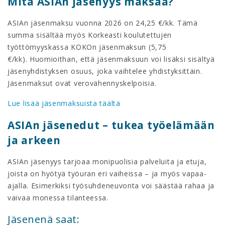
Mitä ASIAn jäsenyys maksaa?
ASIAn jäsenmaksu vuonna 2026 on 24,25 €/kk. Tämä
summa sisältää myös Korkeasti koulutettujen
työttömyyskassa KOKOn jäsenmaksun (5,75
€/kk). Huomioithan, että jäsenmaksuun voi lisäksi sisältyä
jäsenyhdistyksen osuus, joka vaihtelee yhdistyksittäin.
Jäsenmaksut ovat verovähennyskelpoisia.
Lue lisää jäsenmaksuista täältä
ASIAn jäsenedut – tukea työelämään
ja arkeen
ASIAn jäsenyys tarjoaa monipuolisia palveluita ja etuja,
joista on hyötyä työuran eri vaiheissa – ja myös vapaa-
ajalla. Esimerkiksi työsuhdeneuvonta voi säästää rahaa ja
vaivaa monessa tilanteessa.
Jäsenenä saat: