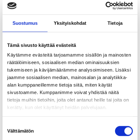
Suostumus
Yksityiskohdat
Tietoja
Tämä sivusto käyttää evästeitä
Käytämme evästeitä tarjoamamme sisällön ja mainosten
räätälöimiseen, sosiaalisen median ominaisuuksien
Kassan vaihtaminen
tukemiseen ja kävijämäärämme analysoimiseen. Lisäksi
jaamme sosiaalisen median, mainosalan ja analytiikka-
Voit vaihtaa työttömyyskassaa vain silloin, kun olet
alan kumppaneillemme tietoja siitä, miten käytät
työssä. Eli et voi vaihtaa työttömyyskassaa ollessasi
sivustoamme. Kumppanimme voivat yhdistää näitä
esimerkiksi työttömänä, kokonaan lomautettuna,
tietoja muihin tietoihin, joita olet antanut heille tai joita on
hoitovapaalla tai opintovapaalla, vaikka työsuhteesi
kerätty, kun olet käyttänyt heidän palvelujaan.
olisikin voimassa.
Suostumuksen
Jos siirryt kassasta toiseen 1 kuukauden kuluessa, säilytät
Välttämätön
valinta
toisessa kassassa kerryttämäsi työssäolo- ja