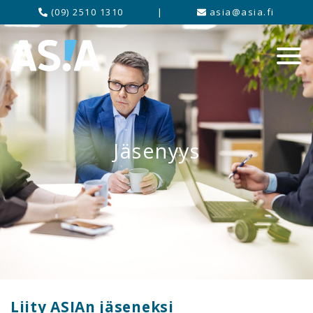
(09) 2510 1310
|
asia@asia.fi
Jäsenyys
Liity ASIAn jäseneksi