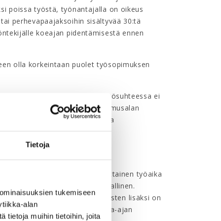
i poissa työstä, työnantajalla on oikeus
tai perhevapaajaksoihin sisältyvää 30:tä
öntekijälle koeajan pidentämisestä ennen
een olla korkeintaan puolet työsopimuksen
ösuhteen kestoaikana. Mikäli työsuhteessa ei
eiskorotusten osalta jonkin sopimusalan
teltavaa. Lisäksi on syytä sopia
Tietoja
omaisimmin 7,5 tuntia, ja viikoittainen työaika
in viikkotyöaika on nykyään tavallinen.
 ominaisuuksien tukemiseen
kotyötuntimäärä) koskevien määräysten lisäksi on
tiikka-alan
untaityön korvaamisesta ja matka-ajan
ietoja muihin tietoihin, joita