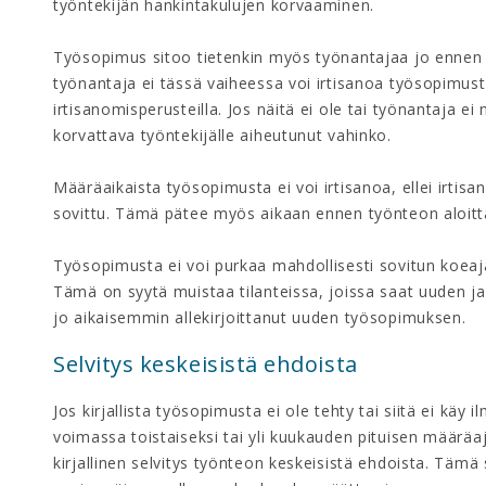
työntekijän hankintakulujen korvaaminen.
Työsopimus sitoo tietenkin myös työnantajaa jo ennen
työnantaja ei tässä vaiheessa voi irtisanoa työsopimust
irtisanomisperusteilla. Jos näitä ei ole tai työnantaja e
korvattava työntekijälle aiheutunut vahinko.
Määräaikaista työsopimusta ei voi irtisanoa, ellei irti
sovittu. Tämä pätee myös aikaan ennen työnteon aloitt
Työsopimusta ei voi purkaa mahdollisesti sovitun koeaj
Tämä on syytä muistaa tilanteissa, joissa saat uuden 
jo aikaisemmin allekirjoittanut uuden työsopimuksen.
Selvitys keskeisistä ehdoista
Jos kirjallista työsopimusta ei ole tehty tai siitä ei käy i
voimassa toistaiseksi tai yli kuukauden pituisen määräa
kirjallinen selvitys työnteon keskeisistä ehdoista. Tämä