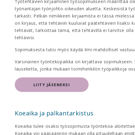
Työtehtävien kirjaaminen työsopimukseen määrittää ole
työnantajan työnjohto-oikeuden aluetta. Keskeisistä ty
tarkasti. Pelkän nimikkeen kirjaamista ei tässä mielessä
on kirjaus, että tehtäviin kuuluvat päätehtävien lisäksi
tehtävät, tarkoittaa tämä, että tehtävillä ei tarvitse oll
tehtäviisi.
Sopimuksesta tulisi myös käydä ilmi mahdolliset vastuua
Varsinainen työntekopaikka on kirjattava sopimukseen. 
lauseketta, jonka mukaan toimihenkilön työpaikkoja ovat
LIITY JÄSENEKSI
Koeaika ja palkantarkistus
Koeaika tulee osaksi työsopimusta työntekoa aloitettaes
Koeaika voi pääsäännön mukaan olla pituudeltaan enintä