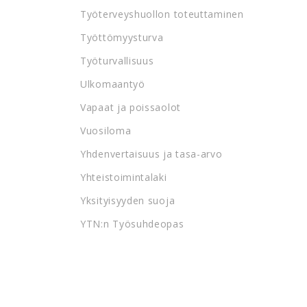
Työterveyshuollon toteuttaminen
Työttömyysturva
Työturvallisuus
Ulkomaantyö
Vapaat ja poissaolot
Vuosiloma
Yhdenvertaisuus ja tasa-arvo
Yhteistoimintalaki
Yksityisyyden suoja
YTN:n Työsuhdeopas