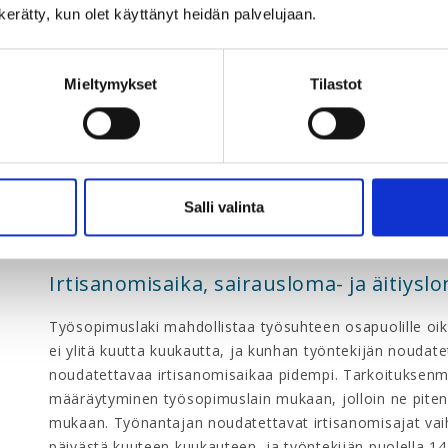
korvaamisesta.
n kerätty, kun olet käyttänyt heidän palvelujaan.
Vuosiloman osalta on työsopimussuhteiselle työntekijäl
lomaetuudet, mukaan luettuna vuosiloma-ajan palkka. 
Mieltymykset
Tilastot
paremmista lomaetuuksista, on asiasta sovittava erikse
työsuhteen alussa. Tällöin sopiminen vuosilomalain mu
lomarahoineen jo heti työsuhteen alusta lukien on suosi
Lomarahan/lomaltapaluurahan maksaminen perustuu työ
Salli valinta
Tämän vuoksi lomarahan/ lomaltapaluurahan määrästä 
työsopimuksessa erikseen, ellei tässä voida tukeutua a
Irtisanomisaika, sairausloma- ja äitiysl
Työsopimuslaki mahdollistaa työsuhteen osapuolille oi
ei ylitä kuutta kuukautta, ja kunhan työntekijän noudate
noudatettavaa irtisanomisaikaa pidempi. Tarkoituksenm
määräytyminen työsopimuslain mukaan, jolloin ne piten
mukaan. Työnantajan noudatettavat irtisanomisajat va
päivästä kuuteen kuukauteen, ja työntekijän puolella 1