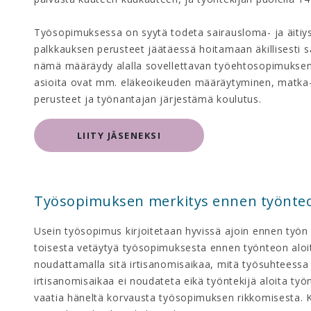
Työsopimuksessa on syytä todeta sairausloma- ja äiti
palkkauksen perusteet jäätäessä hoitamaan äkillisesti sai
nämä määräydy alalla sovellettavan työehtosopimuksen
asioita ovat mm. eläkeoikeuden määräytyminen, matka
perusteet ja työnantajan järjestämä koulutus.
LIITY JÄSENEKSI
Työsopimuksen merkitys ennen työnteo
Usein työsopimus kirjoitetaan hyvissä ajoin ennen työn a
toisesta vetäytyä työsopimuksesta ennen työnteon aloit
noudattamalla sitä irtisanomisaikaa, mitä työsuhteessa
irtisanomisaikaa ei noudateta eikä työntekijä aloita ty
vaatia häneltä korvausta työsopimuksen rikkomisesta.