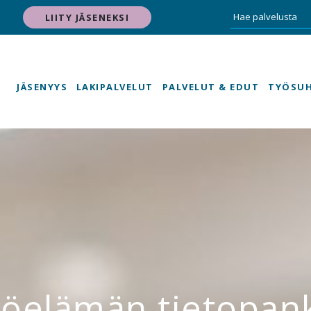
LIITY JÄSENEKSI
JÄSENYYS
LAKIPALVELUT
PALVELUT & EDUT
TYÖSU
öelämän tietopan