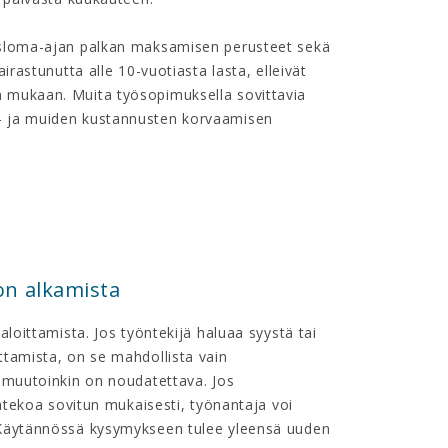
ysloma-ajan palkan maksamisen perusteet sekä
rastunutta alle 10-vuotiasta lasta, elleivät
 mukaan. Muita työsopimuksella sovittavia
- ja muiden kustannusten korvaamisen
n alkamista
loittamista. Jos työntekijä haluaa syystä tai
tamista, on se mahdollista vain
 muutoinkin on noudatettava. Jos
öntekoa sovitun mukaisesti, työnantaja voi
 Käytännössä kysymykseen tulee yleensä uuden