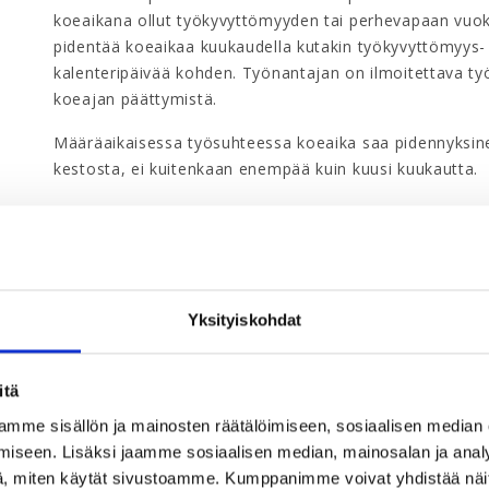
koeaikana ollut työkyvyttömyyden tai perhevapaan vuoks
pidentää koeaikaa kuukaudella kutakin työkyvyttömyys- 
kalenteripäivää kohden. Työnantajan on ilmoitettava ty
koeajan päättymistä.
Määräaikaisessa työsuhteessa koeaika saa pidennyksin
kestosta, ei kuitenkaan enempää kuin kuusi kuukautta.
Työsopimuksessa on syytä sopia palkantarkistuksista ty
sovelleta työehtopimusta, on palkkauksen sitominen yl
ansiokehitykseen tai johonkin työehtosopimukseen suosi
tasotarkistusten toteuttamistavasta.
Yksityiskohdat
Työaika, vuosiloma ja lomaraha
Ylempien toimihenkilöiden päivittäinen työaika on tavan
itä
37,5 tuntia. Kilpailukykysopimusten vuoksi myös 38 tunn
mme sisällön ja mainosten räätälöimiseen, sosiaalisen median
Päivittäistä (kellonajat) ja viikoittaista työaikaa (viik
iseen. Lisäksi jaamme sosiaalisen median, mainosalan ja analy
sopimukseen syytä ottaa määräykset lisä-, yli- ja sunn
, miten käytät sivustoamme. Kumppanimme voivat yhdistää näitä t