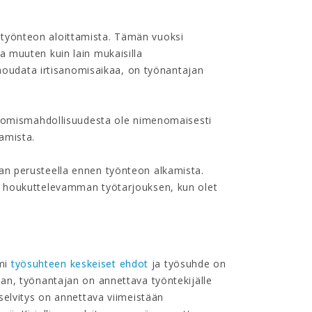
 työnteon aloittamista. Tämän vuoksi
a muuten kuin lain mukaisilla
i noudata irtisanomisaikaa, on työnantajan
sanomismahdollisuudesta ole nimenomaisesti
amista.
an perusteella ennen työnteon alkamista.
ja houkuttelevamman työtarjouksen, kun olet
lmi
työsuhteen keskeiset ehdot
ja työsuhde on
jan, työnantajan on annettava työntekijälle
 selvitys on annettava viimeistään