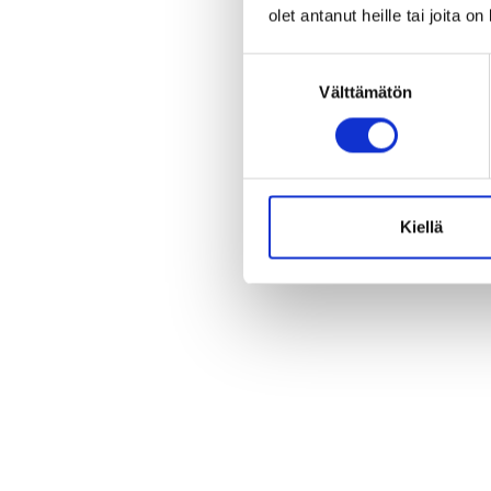
olet antanut heille tai joita o
Suostumuksen
Välttämätön
valinta
Kiellä