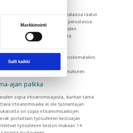
le annettava vähintään vuosilomalaissa taatut
Mikäli on kysymys vuosilomalain perustasoa
Markkinointi
en. Erityisen tärkeää tämä on uuden
kaisesta täydestä lomakertymästä
teltavaa.
ehtosopimuskäytäntöön, ei vuosilomalakiin.
Salli kaikki
ja maksamisesta on sovittava
lalla sovellettavaan työehtosopimukseen.
oma-ajan palkka
keuden sopia irtisanomisajasta, kunhan tämä
ttava irtisanomisaika ei ole työnantajan
ukaisinta on sopia irtisanomisaikojen
evät portaittain työsuhteen kestoajan
ihtelevat työsuhteen keston mukaan 14
4 päivästä kuukauteen.