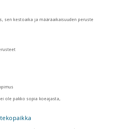
, sen kestoaika ja määräaikaisuuden peruste
erusteet
sopimus
 ei ole pakko sopia koeajasta,
ntekopaikka