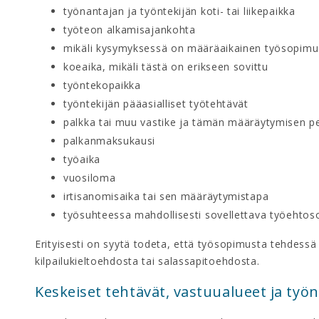
työnantajan ja työntekijän koti- tai liikepaikka
työteon alkamisajankohta
mikäli kysymyksessä on määräaikainen työsopimus
koeaika, mikäli tästä on erikseen sovittu
työntekopaikka
työntekijän pääasialliset työtehtävät
palkka tai muu vastike ja tämän määräytymisen p
palkanmaksukausi
työaika
vuosiloma
irtisanomisaika tai sen määräytymistapa
työsuhteessa mahdollisesti sovellettava työehto
Erityisesti on syytä todeta, että työsopimusta tehdessä
kilpailukieltoehdosta tai salassapitoehdosta.
Keskeiset tehtävät, vastuualueet ja työ