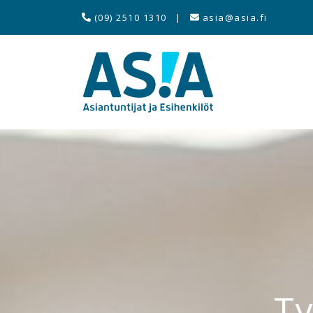
(09) 2510 1310
|
asia@asia.fi
Ty