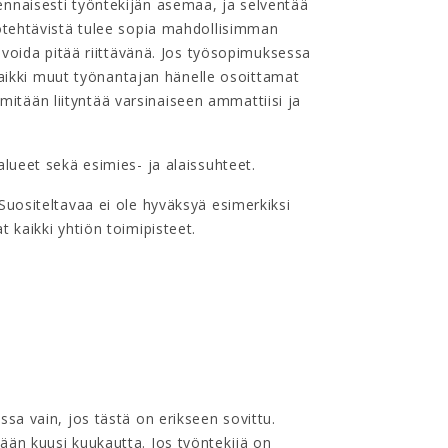
nnaisesti työntekijän asemaa, ja selventää
ötehtävistä tulee sopia mahdollisimman
 voida pitää riittävänä. Jos työsopimuksessa
 kaikki muut työnantajan hänelle osoittamat
a mitään liityntää varsinaiseen ammattiisi ja
lueet sekä esimies- ja alaissuhteet.
Suositeltavaa ei ole hyväksyä esimerkiksi
 kaikki yhtiön toimipisteet.
sa vain, jos tästä on erikseen sovittu.
än kuusi kuukautta. Jos työntekijä on