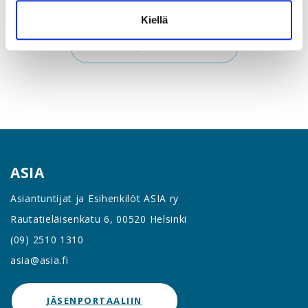
Kiellä
LIITY JÄSENEKSI >
ASIA
Asiantuntijat ja Esihenkilöt ASIA ry
Rautatieläisenkatu 6, 00520 Helsinki
(09) 2510 1310
asia@asia.fi
JÄSENPORTAALIIN