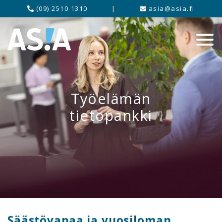
(09) 2510 1310
|
asia@asia.fi
Työelämän
tietopankki
Säästövapaa ja vuosiloman