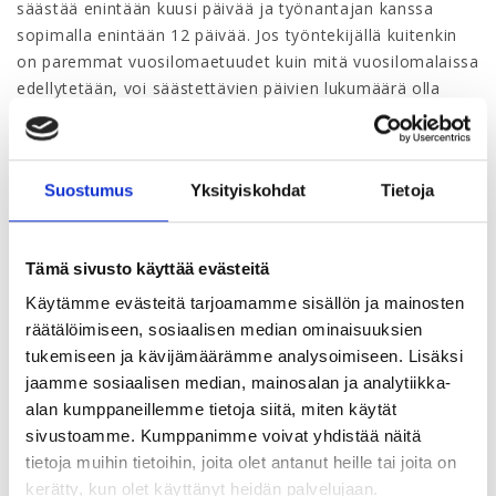
säästää enintään kuusi päivää ja työnantajan kanssa
sopimalla enintään 12 päivää. Jos työntekijällä kuitenkin
on paremmat vuosilomaetuudet kuin mitä vuosilomalaissa
edellytetään, voi säästettävien päivien lukumäärä olla
suurempi. Säästettyjen vuosilomapäivien yhteismäärää ei
ole rajoitettu, joten lomaa voi säästää vaikka joka vuosi.
Vuosilomapäivien lisäksi työnantaja ja työntekijä voivat
Suostumus
Yksityiskohdat
Tietoja
myös sopia lisä- ja ylityön korvauksena annettavan vapaa-
ajan yhdistämisestä säästövapaaseen.
Säästövapaan pitäminen
Tämä sivusto käyttää evästeitä
Käytämme evästeitä tarjoamamme sisällön ja mainosten
Vuosiloman säästämisestä ja säästettävien lomapäivien
räätälöimiseen, sosiaalisen median ominaisuuksien
lukumäärästä työnantajan ja työntekijän on neuvoteltava
tukemiseen ja kävijämäärämme analysoimiseen. Lisäksi
viimeistään silloin, kun he keskustelevat loman pitämisen
jaamme sosiaalisen median, mainosalan ja analytiikka-
ajankohdasta. Työnantaja ei voi kieltää loman
alan kumppaneillemme tietoja siitä, miten käytät
säästämistä työntekijän päätettävissä olevan kuuden
sivustoamme. Kumppanimme voivat yhdistää näitä
päivän osalta, ellei vuosiloman säästämiselle ole painavaa
tietoja muihin tietoihin, joita olet antanut heille tai joita on
estettä. Tällainen este voi olla kysymyksessä vain, jos
kerätty, kun olet käyttänyt heidän palvelujaan.