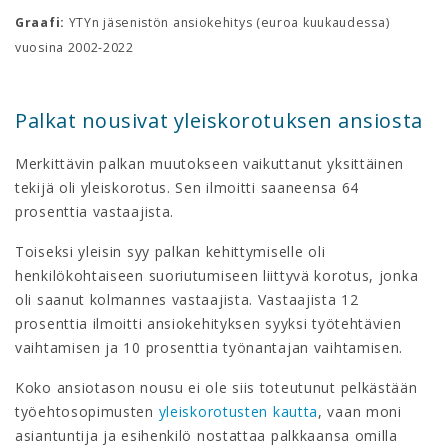
Graafi:
YTYn jäsenistön ansiokehitys (euroa kuukaudessa)
vuosina 2002-2022
Palkat nousivat yleiskorotuksen ansiosta
Merkittävin palkan muutokseen vaikuttanut yksittäinen
tekijä oli yleiskorotus. Sen ilmoitti saaneensa 64
prosenttia vastaajista.
Toiseksi yleisin syy palkan kehittymiselle oli
henkilökohtaiseen suoriutumiseen liittyvä korotus, jonka
oli saanut kolmannes vastaajista. Vastaajista 12
prosenttia ilmoitti ansiokehityksen syyksi työtehtävien
vaihtamisen ja 10 prosenttia työnantajan vaihtamisen.
Koko ansiotason nousu ei ole siis toteutunut pelkästään
työehtosopimusten
yleiskorotusten kautta
, vaan moni
asiantuntija ja esihenkilö nostattaa palkkaansa omilla