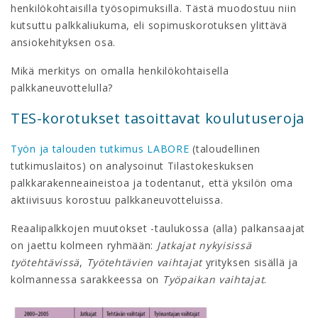
henkilökohtaisilla työsopimuksilla. Tästä muodostuu niin
kutsuttu palkkaliukuma, eli sopimuskorotuksen ylittävä
ansiokehityksen osa.
Mikä merkitys on omalla henkilökohtaisella
palkkaneuvottelulla?
TES-korotukset tasoittavat koulutuseroja
Työn ja talouden tutkimus LABORE
(taloudellinen
tutkimuslaitos) on analysoinut Tilastokeskuksen
palkkarakenneaineistoa ja todentanut, että yksilön oma
aktiivisuus korostuu palkkaneuvotteluissa.
Reaalipalkkojen muutokset -taulukossa (alla) palkansaajat
on jaettu kolmeen ryhmään:
Jatkajat nykyisissä
työtehtävissä
,
Työtehtävien vaihtajat
yrityksen sisällä ja
kolmannessa sarakkeessa on
Työpaikan vaihtajat
.