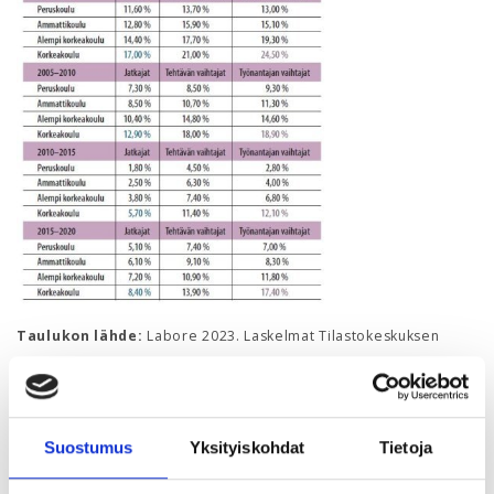
Taulukon lähde:
Labore 2023. Laskelmat Tilastokeskuksen
palkkarakenneaineistoista
Sinisellä merkityt luvut kertovat, että
korkeakoulututkinnon suorittaneiden palkankorotukset
Suostumus
Yksityiskohdat
Tietoja
ovat tasoittuneet
Jatkajien
keskuudessa
kahdenkymmenen vuoden aikana. Huomionarvoista tässä