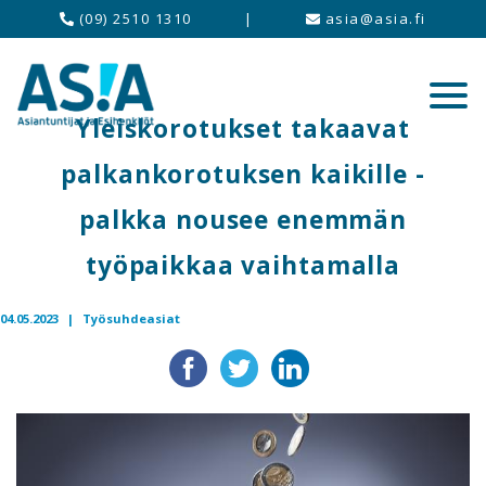
(09) 2510 1310
|
asia@asia.fi
Yleiskorotukset takaavat
palkankorotuksen kaikille -
palkka nousee enemmän
työpaikkaa vaihtamalla
04.05.2023 |
Työsuhdeasiat