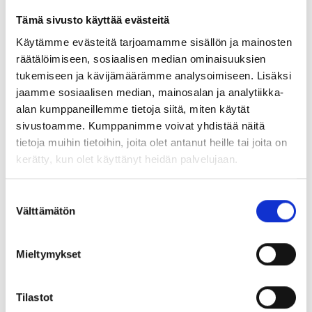
on ensinnäkin se, että korotusten erot ovat jatkajien
Tämä sivusto käyttää evästeitä
koulutuserojen välillä aika pienet. Työehtosopimusten
Käytämme evästeitä tarjoamamme sisällön ja mainosten
yleiskorotukset ovat siis edelleenkin hyvin solidaarisia ja
räätälöimiseen, sosiaalisen median ominaisuuksien
varmistavat koko työvoiman positiivisen ansiokehityksen.
tukemiseen ja kävijämäärämme analysoimiseen. Lisäksi
Tulos on looginen, sillä myös neuvotteluissa käytetty
jaamme sosiaalisen median, mainosalan ja analytiikka-
valta tai painostuskeinojen tehokkuus perustuu
alan kumppaneillemme tietoja siitä, miten käytät
joukkovoimaan.
sivustoamme. Kumppanimme voivat yhdistää näitä
Työtehtävien vaihtajien
(toinen sarake) palkkakehitys on
tietoja muihin tietoihin, joita olet antanut heille tai joita on
ollut selkeästi paremmalla tasolla kuin
työssään jatkajilla
.
kerätty, kun olet käyttänyt heidän palvelujaan.
Huomionarvoista on, että hyöty työtehtävien
vaihtamisesta on kasvanut vuosien varrella. Toisaalta
Suostumuksen
koulutustasojen väliset erot eivät olleet enää niin suuret
Välttämätön
valinta
vuosina 2015–2020 kuin mitä ne olivat vuosisadan alussa.
Tutkimustulokset kertovat: Työpaikan
Mieltymykset
vaihtaminen kannattaa – varsinkin
korkeakoulutettuna
Tilastot