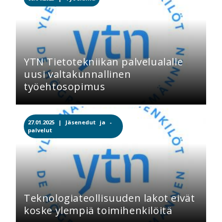
YTN Tietotekniikan palvelualalle
uusi valtakunnallinen
työehtosopimus
27.01.2025 |
Jäsenedut ja -
palvelut
Teknologiateollisuuden lakot eivät
koske ylempiä toimihenkilöitä