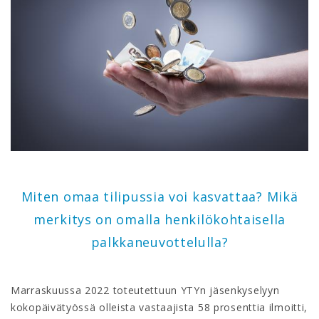
Miten omaa tilipussia voi kasvattaa? Mikä
merkitys on omalla henkilökohtaisella
palkkaneuvottelulla?
Marraskuussa 2022 toteutettuun YTYn jäsenkyselyyn
kokopäivätyössä olleista vastaajista 58 prosenttia ilmoitti,