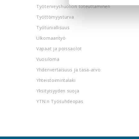
Työterveyshuollon toteuttaminen
Työttömyysturva
Työturvallisuus
Ulkomaantyö
Vapaat ja poissaolot
Vuosiloma
Yhdenvertaisuus ja tasa-arvo
Yhteistoimintalaki
Yksityisyyden suoja
YTN:n Työsuhdeopas