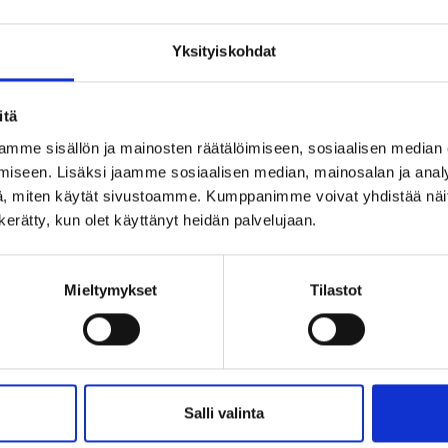
sitoisikaan. Tämä voi perustua työnantajan noudattama
työnantajan omaan päätökseen. Yleiskorotuksesta voi
Yksityiskohdat
<< Takaisin
itä
mme sisällön ja mainosten räätälöimiseen, sosiaalisen median
LIITY JÄSENE
iseen. Lisäksi jaamme sosiaalisen median, mainosalan ja analy
, miten käytät sivustoamme. Kumppanimme voivat yhdistää näitä t
n kerätty, kun olet käyttänyt heidän palvelujaan.
Mieltymykset
Tilastot
Salli valinta