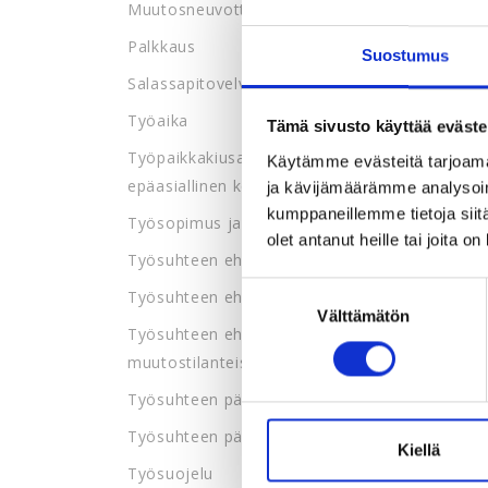
Muutosneuvottelut
Palkkaus
Suostumus
Salassapitovelvollisuus
Työaika
Tämä sivusto käyttää eväste
Työpaikkakiusaaminen ja
Käytämme evästeitä tarjoama
epäasiallinen kohtelu
ja kävijämäärämme analysoim
kumppaneillemme tietoja siitä
Työsopimus ja työsopimusmallit
olet antanut heille tai joita o
Työsuhteen ehdot
Suostumuksen
Työsuhteen ehtojen muuttaminen
Välttämätön
valinta
Työsuhteen ehtojen muuttaminen
muutostilanteissa
Työsuhteen päättämissopimus
Työsuhteen päättyminen
Kiellä
Työsuojelu