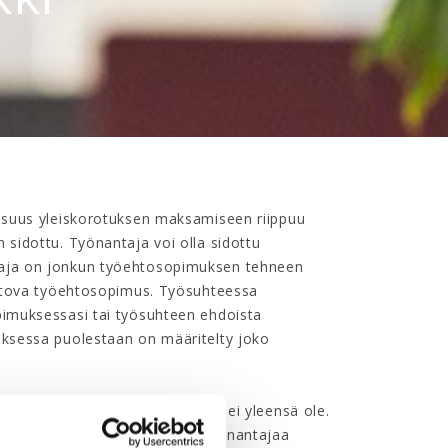
lisuus yleiskorotuksen maksamiseen riippuu
 sidottu. Työnantaja voi olla sidottu
taja on jonkun työehtosopimuksen tehneen
ssitova työehtosopimus. Työsuhteessa
pimuksessasi tai työsuhteen ehdoista
uksessa puolestaan on määritelty joko
lisuutta maksaa yleiskorotuksia ei yleensä ole.
ka mikään työehtosopimus ei työnantajaa