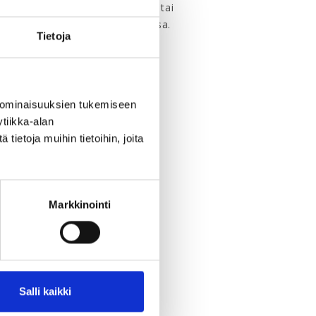
an vakiintuneeseen käytäntöön tai
daan sopia myös työsopimuksessa.
Tietoja
 ominaisuuksien tukemiseen
KSI >
tiikka-alan
ietoja muihin tietoihin, joita
Markkinointi
Salli kaikki