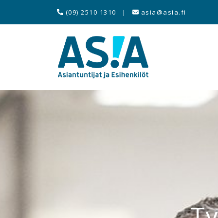
(09) 2510 1310
|
asia@asia.fi
Ty