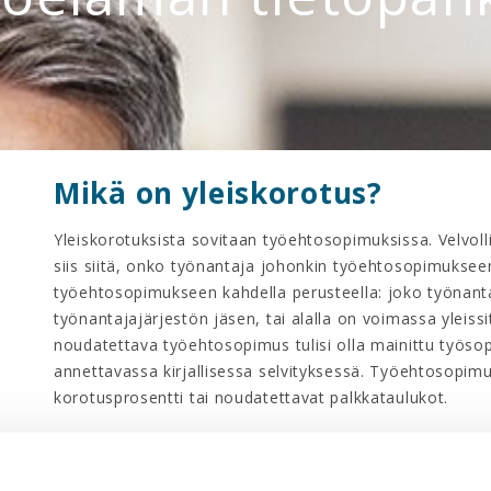
Mikä on yleiskorotus?
Yleiskorotuksista sovitaan työehtosopimuksissa. Velvol
siis siitä, onko työnantaja johonkin työehtosopimukseen
työehtosopimukseen kahdella perusteella: joko työnan
työnantajajärjestön jäsen, tai alalla on voimassa ylei
noudatettava työehtosopimus tulisi olla mainittu työso
annettavassa kirjallisessa selvityksessä. Työehtosopim
korotusprosentti tai noudatettavat palkkataulukot.
Jos työantaja ei ole työehtosopimukseen sidottu, velvol
Työnantaja voi kuitenkin maksaa yleiskorotuksen, vaik