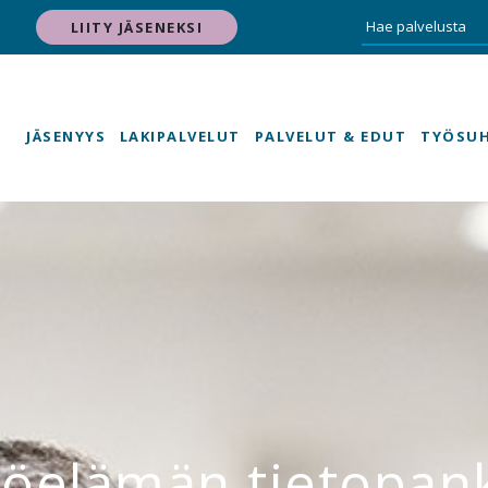
LIITY JÄSENEKSI
JÄSENYYS
LAKIPALVELUT
PALVELUT & EDUT
TYÖSU
öelämän tietopan