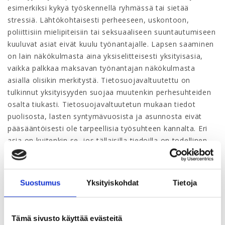
esimerkiksi kykyä työskennellä ryhmässä tai sietää
stressiä. Lähtökohtaisesti perheeseen, uskontoon,
poliittisiin mielipiteisiin tai seksuaaliseen suuntautumiseen
kuuluvat asiat eivät kuulu työnantajalle. Lapsen saaminen
on lain näkökulmasta aina yksiselitteisesti yksityisasia,
vaikka palkkaa maksavan työnantajan näkökulmasta
asialla olisikin merkitystä. Tietosuojavaltuutettu on
tulkinnut yksityisyyden suojaa muutenkin perhesuhteiden
osalta tiukasti. Tietosuojavaltuutetun mukaan tiedot
puolisosta, lasten syntymävuosista ja asunnosta eivät
pääsääntöisesti ole tarpeellisia työsuhteen kannalta. Eri
asia on kuitenkin se, jos tällaisilla tiedoilla on todellinen
merkitys esimerkiksi työnantajan velvollisuuksien
täyttämisessä. Esimerkiksi henkilöltä, joka palkataan
ulkomailla tehtävää työtä varten, voidaan kysyä
Suostumus
Yksityiskohdat
Tietoja
perheolosuhteita, jos työnantajan on tarkoitus huolehtia
lasten koulutuskustannuksista ulkomailla. Muista
yksityisasioista uskonnollista vakaumusta voidaan kysyä
Tämä sivusto käyttää evästeitä
pastorin tehtävää hakevalta. Poliittisen mielipiteen osalta