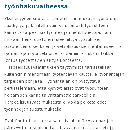
työnhakuvaiheessa
Yksityisyyden suojasta annetun lain mukaan työnantaja
saa kysyä ja käsitellä vain välittömästi työsuhteen
kannalta tarpeellisia työntekijän henkilötietoja. Lain
mukaan henkilötietojen tulee liittyä työsuhteen
osapuolten oikeuksien ja velvollisuuksien hoitamiseen tai
työnantajan työntekijöille tarjoamiin etuuksiin taikka
johtua työtehtävien erityisluonteesta.
Tarpeellisuusvaatimuksen täyttymistä tarkastellaan
kuitenkin nimenomaan työtehtävän kautta, ei työnantajan
tarpeiden pohjalta. Työnantajan on pystyttävä
perustelemaan, että kysytyt asiat ovat työsuhteen
hoitamisen kannalta välttämättä tarpeellisia.
Tarpeellisuusvaatimuksesta ei voida poiketa edes
työnhakijan suostumuksella
Työhönottotilanteessa saa siis lähinnä kysyä hakijan
pätevyyttä ja sopivuutta tehtävään osoittavia tietoja,