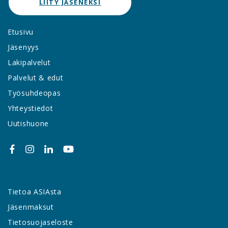
LIITY JÄSENEKSI
Etusivu
Jäsenyys
Lakipalvelut
Palvelut & edut
Työsuhdeopas
Yhteystiedot
Uutishuone
Tietoa ASIAsta
Jäsenmaksut
Tietosuojaseloste