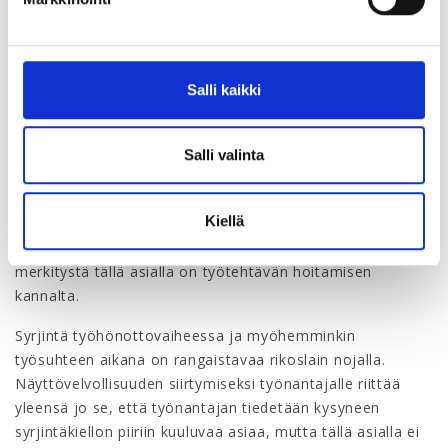
ottanut selkeän kannan: se on tietojen hankkimisen
keinona epäluotettava, eikä sitä siksi saa käyttää.
Mitä työnhakija sitten voi tehdä tilanteessa, jossa
Salli kaikki
rekrytoija kysyy yksityiselämän puolelle menevää asiaa?
Kysymykseen voi kieltäytyä vastaamatta tai yrittää kiertää
sen luovasti. Vastauksen oikeellisuudelle ei tällaisessa
Salli valinta
tilanteessa voida laittaa kovin suurta painoarvoa, vaikka
vastaus myöhemmin osoittautuisi harhaanjohtavaksi tai
Kiellä
jopa vääräksi. Tehokkainta lienee kuitenkin heittää
vastapallo. Haastateltava voi kysyä suoraan, mitä
merkitystä tällä asialla on työtehtävän hoitamisen
kannalta.
Syrjintä työhönottovaiheessa ja myöhemminkin
työsuhteen aikana on rangaistavaa rikoslain nojalla.
Näyttövelvollisuuden siirtymiseksi työnantajalle riittää
yleensä jo se, että työnantajan tiedetään kysyneen
syrjintäkiellon piiriin kuuluvaa asiaa, mutta tällä asialla ei