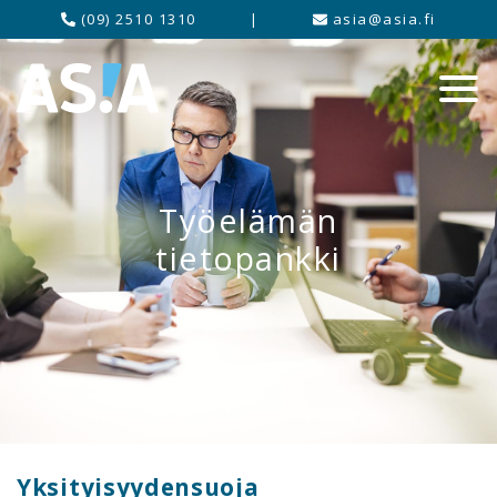
(09) 2510 1310
|
asia@asia.fi
Työelämän
tietopankki
Yksityisyydensuoja