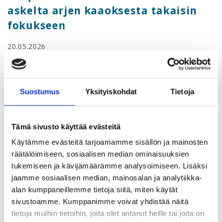
askelta arjen kaaoksesta takaisin
fokukseen
20.05.2026
Stressi hallintaan – 3 askelta
arjen kaaoksesta takaisin
Suostumus
Yksityiskohdat
Tietoja
fokukseen
Tämä sivusto käyttää evästeitä
Pää pyörällä. Lista kasvaa. Aika loppuu. Kun kaikki on
Käytämme evästeitä tarjoamamme sisällön ja mainosten
kiireellistä, mikään ei etene. Kolme konkreettista askelta,
räätälöimiseen, sosiaalisen median ominaisuuksien
joilla rauhoitat mieltäsi ja palaat fokukseen kiireen
tukemiseen ja kävijämäärämme analysoimiseen. Lisäksi
keskellä.
jaamme sosiaalisen median, mainosalan ja analytiikka-
alan kumppaneillemme tietoja siitä, miten käytät
Ilmoittaudu Urapalvelut -sivuston kautta
sivustoamme. Kumppanimme voivat yhdistää näitä
tietoja muihin tietoihin, joita olet antanut heille tai joita on
Puhujana
Sunny Viljamaa
, joka on psykologi,