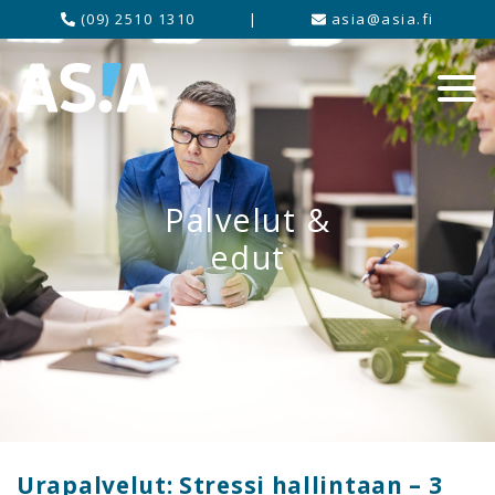
(09) 2510 1310
|
asia@asia.fi
Palvelut &
edut
Urapalvelut: Stressi hallintaan – 3