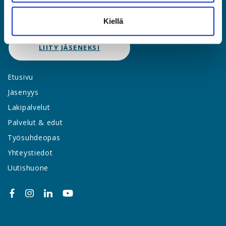
JÄSENPORTAALIIN
Kiellä
LIITY JÄSENEKSI
Etusivu
Jäsenyys
Lakipalvelut
Palvelut & edut
Työsuhdeopas
Yhteystiedot
Uutishuone