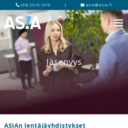
(09) 2510 1310
|
asia@asia.fi
Jäsenyys
ASIAn lentäjäyhdistykset