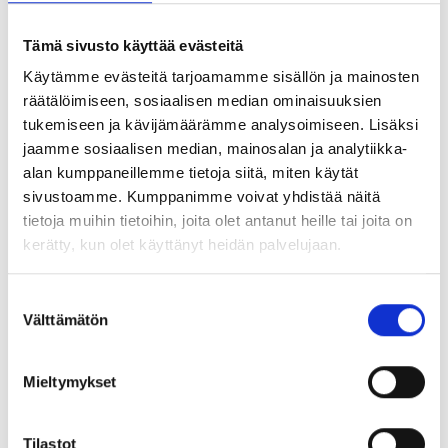
Helikopterilentäjien yhdistys
Puheenjohtaja/ President: Riku Hakola, p. +358 40 777
Tämä sivusto käyttää evästeitä
4577
Liity jäseneksi tästä
Käytämme evästeitä tarjoamamme sisällön ja mainosten
räätälöimiseen, sosiaalisen median ominaisuuksien
Norwegian Pilot Union Finland - NPU.F ry
tukemiseen ja kävijämäärämme analysoimiseen. Lisäksi
jaamme sosiaalisen median, mainosalan ja analytiikka-
Norwegianin Helsinki-Vantaan lentoaseman tukikohdan
alan kumppaneillemme tietoja siitä, miten käytät
lentäjien yhdistys
sivustoamme. Kumppanimme voivat yhdistää näitä
Puheenjohtaja/ President: Daniel Råstedt, s-posti:
tietoja muihin tietoihin, joita olet antanut heille tai joita on
etunimi.sukunimi@npuf.fi
kerätty, kun olet käyttänyt heidän palvelujaan.
Liity jäseneksi tästä
JTF Pilots
Suostumuksen
Välttämätön
valinta
Jet Time Finlandin lentäjien yhdistys
Puheenjohtaja/ President: Jari Luhtala, p. +358 40 770
7412
Mieltymykset
Liity jäseneksi tästä
Tilastot
Jetflite Pilots´ Association JFPA ry