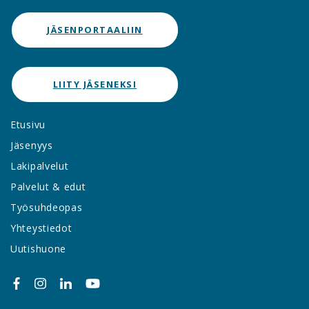
JÄSENPORTAALIIN
LIITY JÄSENEKSI
Etusivu
Jäsenyys
Lakipalvelut
Palvelut & edut
Työsuhdeopas
Yhteystiedot
Uutishuone