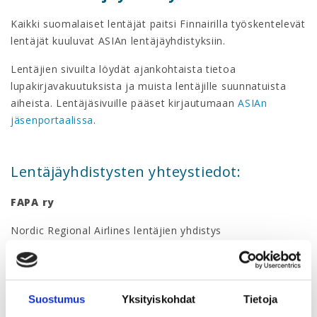
Kaikki suomalaiset lentäjät paitsi Finnairilla työskentelevät
lentäjät kuuluvat ASIAn lentäjäyhdistyksiin.
Lentäjien sivuilta löydät ajankohtaista tietoa
lupakirjavakuutuksista ja muista lentäjille suunnatuista
aiheista. Lentäjäsivuille pääset kirjautumaan
ASIAn
jäsenportaalissa
.
Lentäjäyhdistysten yhteystiedot:
FAPA ry
Nordic Regional Airlines lentäjien yhdistys
Puheenjohtaja Sakari Käär, s-posti:puheenjohtaja@fapa.fi
Liity jäseneksi tästä
Finnish Helicopter Pilots Association (FHPA)
Suostumus
Yksityiskohdat
Tietoja