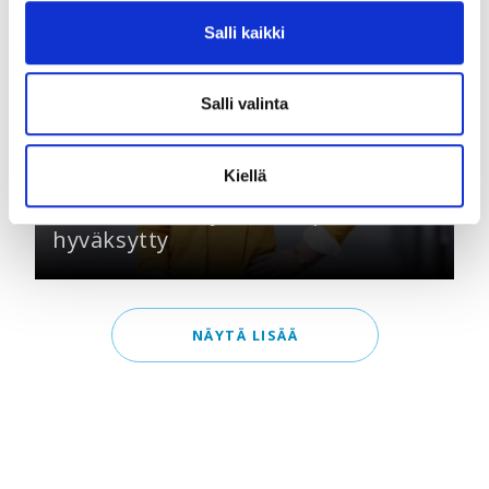
Salli kaikki
31.03.2025 |
Työelämä
Salli valinta
Kiellä
Rahoitusalan työehtosopimus on
hyväksytty
NÄYTÄ LISÄÄ