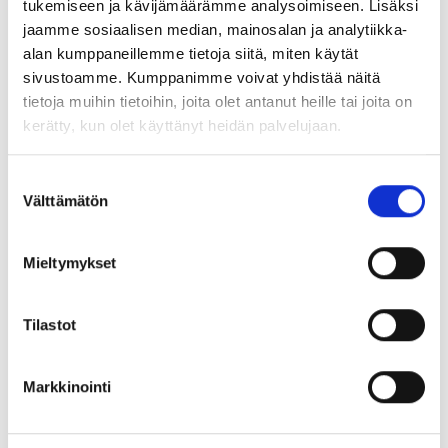
tukemiseen ja kävijämäärämme analysoimiseen. Lisäksi
jaamme sosiaalisen median, mainosalan ja analytiikka-
alan kumppaneillemme tietoja siitä, miten käytät
sivustoamme. Kumppanimme voivat yhdistää näitä
tietoja muihin tietoihin, joita olet antanut heille tai joita on
kerätty, kun olet käyttänyt heidän palvelujaan.
YTN Energia-alalle neuvottelutulos
Suostumuksen
Välttämätön
valinta
08.04.2025 |
Työelämä
Mieltymykset
Tilastot
YTN Tietotekniikan palvelualalle
Markkinointi
uusi valtakunnallinen
työehtosopimus