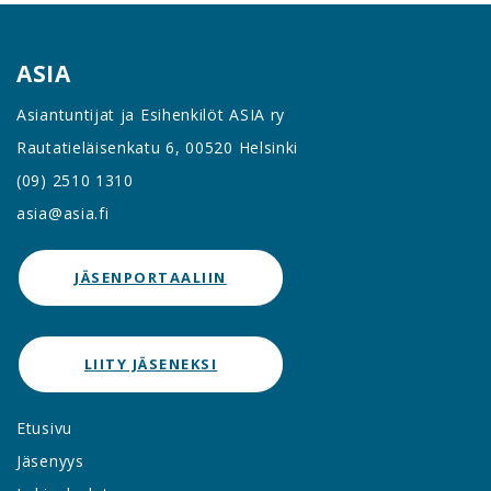
ASIA
Asiantuntijat ja Esihenkilöt ASIA ry
Rautatieläisenkatu 6, 00520 Helsinki
(09) 2510 1310
asia@asia.fi
JÄSENPORTAALIIN
LIITY JÄSENEKSI
Etusivu
Jäsenyys