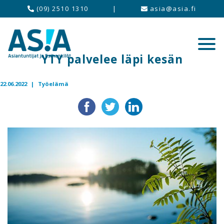
(09) 2510 1310
|
asia@asia.fi
YTY palvelee läpi kesän
22.06.2022 |
Työelämä