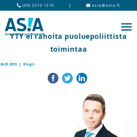
(09) 2510 1310
|
asia@asia.fi
YTY ei rahoita puoluepoliittista
toimintaa
26.03.2019 |
Blogit