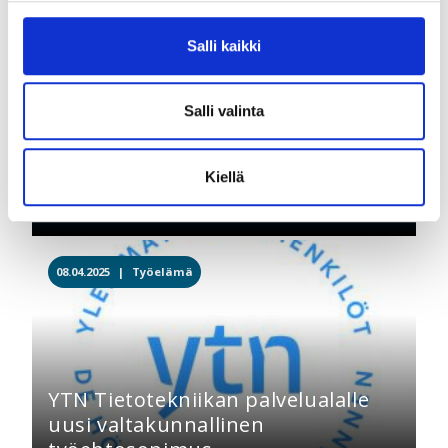
11.04.2025 |
Työelämä
Salli kaikki
Salli valinta
Kiellä
YTN Energia-alalle neuvottelutulos
08.04.2025 |
Työelämä
YTN Tietotekniikan palvelualalle
uusi valtakunnallinen