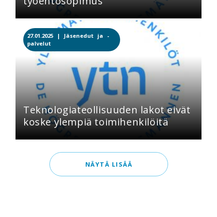
työehtosopimus
27.01.2025 |
Jäsenedut ja -
palvelut
Teknologiateollisuuden lakot eivät
koske ylempiä toimihenkilöitä
NÄYTÄ LISÄÄ