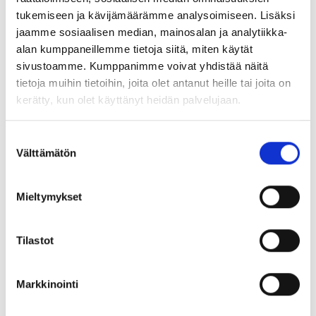
Näin olisi hyvä jatkaa.
tukemiseen ja kävijämäärämme analysoimiseen. Lisäksi
Hoidetaan puoluepolitiikka puolueissa ja eduskunnassa ja
jaamme sosiaalisen median, mainosalan ja analytiikka-
palkansaajien työmarkkinaedunvalvonta
alan kumppaneillemme tietoja siitä, miten käytät
palkansaajajärjestöissä.
sivustoamme. Kumppanimme voivat yhdistää näitä
tietoja muihin tietoihin, joita olet antanut heille tai joita on
kerätty, kun olet käyttänyt heidän palvelujaan.
Mats Nyman
toiminnanjohtaja
Suostumuksen
Välttämätön
valinta
Mieltymykset
Tilastot
Lue lisää aiheesta
Markkinointi