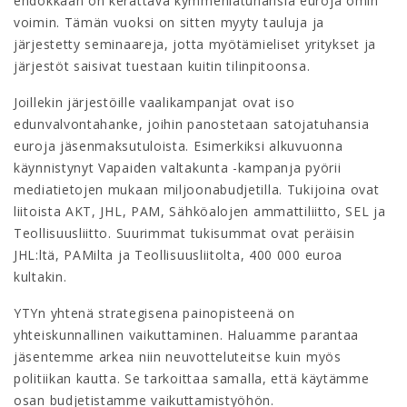
ehdokkaan on kerättävä kymmeniätuhansia euroja omin
voimin. Tämän vuoksi on sitten myyty tauluja ja
järjestetty seminaareja, jotta myötämieliset yritykset ja
järjestöt saisivat tuestaan kuitin tilinpitoonsa.
Joillekin järjestöille vaalikampanjat ovat iso
edunvalvontahanke, joihin panostetaan satojatuhansia
euroja jäsenmaksutuloista. Esimerkiksi alkuvuonna
käynnistynyt Vapaiden valtakunta -kampanja pyörii
mediatietojen mukaan miljoonabudjetilla. Tukijoina ovat
liitoista AKT, JHL, PAM, Sähköalojen ammattiliitto, SEL ja
Teollisuusliitto. Suurimmat tukisummat ovat peräisin
JHL:ltä, PAMilta ja Teollisuusliitolta, 400 000 euroa
kultakin.
YTYn yhtenä strategisena painopisteenä on
yhteiskunnallinen vaikuttaminen. Haluamme parantaa
jäsentemme arkea niin neuvotteluteitse kuin myös
politiikan kautta. Se tarkoittaa samalla, että käytämme
osan budjetistamme vaikuttamistyöhön.