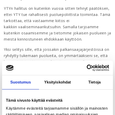
YTYn hallitus on kuitenkin vuosia sitten tehnyt päätöksen,
ettei YTY tue rahallisesti puoluepoliittista toimintaa. Tämä
tarkoittaa, että vastaamme kiitos ei
kaikkiin vaaliseminaarikutsuihin. Samalla tarjoamme
kuitenkin osaamisemme ja tietomme jokaisen puolueen ja
meistä kiinnostuneen ehdokkaan käyttöön.
Yksi selitys sille, että joissakin palkansaajajärjestöissä on
ryhdytty tukemaan puolueita, on ymmärtääkseni se, että
kyseiset järjestöt ovat politisoituneet vuosikymmeniä
sitten. Joissakin liitoissa valitaan hallitus tai valtuusto
puoluepoliittisilla listoilla, jolloin rahan jakaminen
poliittisten valtasuhteiden mukaan on luonnollisempaa.
Suostumus
Yksityiskohdat
Tietoja
YTYssä ei ole ollut vastaavanlaista kehitystä. YTYn hallitus
valitaan joka kolmas vuosi vaalivaliokunnan esityksestä.
Tämä sivusto käyttää evästeitä
Vaalivaliokunta on pyrkinyt varmistamaan tasapainon
Käytämme evästeitä tarjoamamme sisällön ja mainosten
ytyläisten alojen välillä, ei aatteellisten linjojen välillä.
räätälöimiseen, sosiaalisen median ominaisuuksien