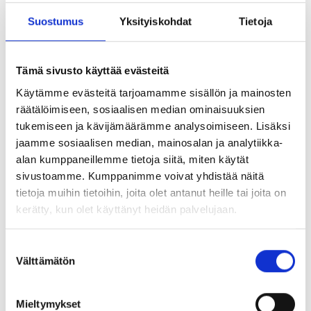
Lisää tietoa on
kemian sopimusalasivuilla
.
Suostumus
Yksityiskohdat
Tietoja
Avainsanat:
#työehtosopimus,
kemianala,
lakko,
Tämä sivusto käyttää evästeitä
sopimusneuvottelut,
TES,
ylemmättoimihenkilöt,
ytn
Käytämme evästeitä tarjoamamme sisällön ja mainosten
räätälöimiseen, sosiaalisen median ominaisuuksien
tukemiseen ja kävijämäärämme analysoimiseen. Lisäksi
jaamme sosiaalisen median, mainosalan ja analytiikka-
alan kumppaneillemme tietoja siitä, miten käytät
Lue lisää aiheesta
sivustoamme. Kumppanimme voivat yhdistää näitä
tietoja muihin tietoihin, joita olet antanut heille tai joita on
kerätty, kun olet käyttänyt heidän palvelujaan.
11.04.2025 |
Työelämä
Suostumuksen
Välttämätön
valinta
Mieltymykset