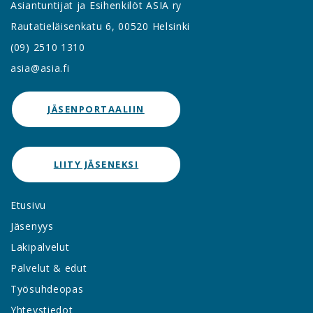
Asiantuntijat ja Esihenkilöt ASIA ry
Rautatieläisenkatu 6, 00520 Helsinki
(09) 2510 1310
asia@asia.fi
JÄSENPORTAALIIN
LIITY JÄSENEKSI
Etusivu
Jäsenyys
Lakipalvelut
Palvelut & edut
Työsuhdeopas
Yhteystiedot