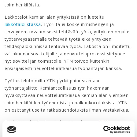
toimihenkilöistä.
Lakkotalot kemian alan yrityksissä on lueteltu
lakkotalolistassa
. Työriita ei koske ihmishengen ja
terveyden turvaamiseksi tehtävää työtä, yrityksen omalle
työterveysasemalle tehtävää työtä eikä yrityksen
tehdaspalokunnissa tehtävää työtä. Lakosta on ilmoitettu
valtakunnansovittelijalle ja neuvotteluprosessi siirtynee
nyt sovittelijan toimistolle. YTN toivoo kuitenkin
ensisijaisesti neuvotteluratkaisua työnantajan kanssa.
Työtaistelutoimilla YTN pyrkii painostamaan
työnantajaliitto Kemianteollisuus ry:n hakemaan
hyväksyttävää neuvotteluratkaisua kemian alan ylempien
toimihenkilöiden työehdoista ja palkankorotuksista. YTN
on esittänyt useita ratkaisuehdotuksia ilman vastakaikua.
Tiedote on luettavissa kokonaisuudessaan
YTN:n
verkkosivuilla
.