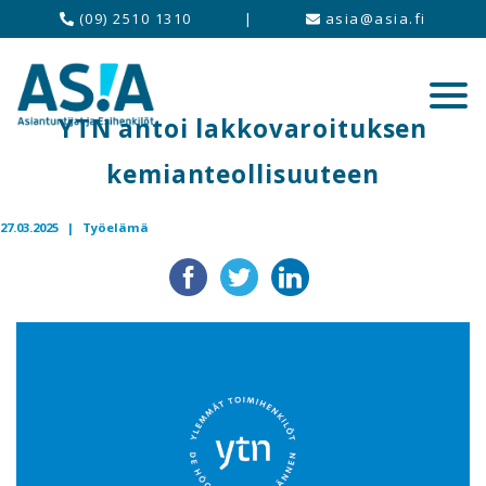
(09) 2510 1310
|
asia@asia.fi
YTN antoi lakkovaroituksen
kemianteollisuuteen
27.03.2025 |
Työelämä