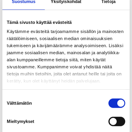
Suostumus
Yksityiskohdat
Tietoja
teet tilauksen, käytä kampanjakoodia
YTYETU22
.
Tilaa Esihenkilön käsikirja 2022
Alma Shopista
.
Tämä sivusto käyttää evästeitä
Käytämme evästeitä tarjoamamme sisällön ja mainosten
räätälöimiseen, sosiaalisen median ominaisuuksien
tukemiseen ja kävijämäärämme analysoimiseen. Lisäksi
jaamme sosiaalisen median, mainosalan ja analytiikka-
Lue lisää aiheesta
alan kumppaneillemme tietoja siitä, miten käytät
sivustoamme. Kumppanimme voivat yhdistää näitä
tietoja muihin tietoihin, joita olet antanut heille tai joita on
kerätty, kun olet käyttänyt heidän palvelujaan.
11.04.2025 |
Työelämä
Suostumuksen
Välttämätön
valinta
Mieltymykset