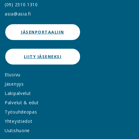
(09) 2510 1310
asia@asia.fi
JÄSENPORTAALIIN
LIITY JÄSENEKSI
Etusivu
Jäsenyys
Lakipalvelut
Palvelut & edut
Työsuhdeopas
Yhteystiedot
Uutishuone