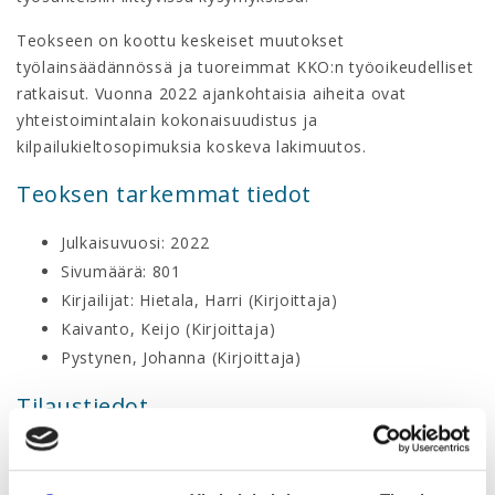
Teokseen on koottu keskeiset muutokset
työlainsäädännössä ja tuoreimmat KKO:n työoikeudelliset
ratkaisut. Vuonna 2022 ajankohtaisia aiheita ovat
yhteistoimintalain kokonaisuudistus ja
kilpailukieltosopimuksia koskeva lakimuutos.
Teoksen tarkemmat tiedot
Julkaisuvuosi: 2022
Sivumäärä: 801
Kirjailijat: Hietala, Harri (Kirjoittaja)
Kaivanto, Keijo (Kirjoittaja)
Pystynen, Johanna (Kirjoittaja)
Tilaustiedot
Tarjous on voimassa
30.9.2022 asti
, niin kauan kun kirjaa
on saatavilla. Kirjan tuotetunnus on
9789521446481
. Kun