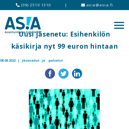
(09) 2510 1310
|
asia@asia.fi
Uusi jäsenetu: Esihenkilön
käsikirja nyt 99 euron hintaan
08.08.2022 |
Jäsenedut ja -palvelut