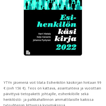
YTYn jäsenenä voit tilata Esihenkilön käsikirjan hintaan 99
€ (ovh 156 €). Teos on kattava, asiantunteva ja vuosittain
päivittyvä tietopaketti johtajille, esihenkilöille sekä
henkilöstö- ja palkkahallinnon ammattilaisille kaikissa
työsuhteisiin liittyvissä kysymyksissä.