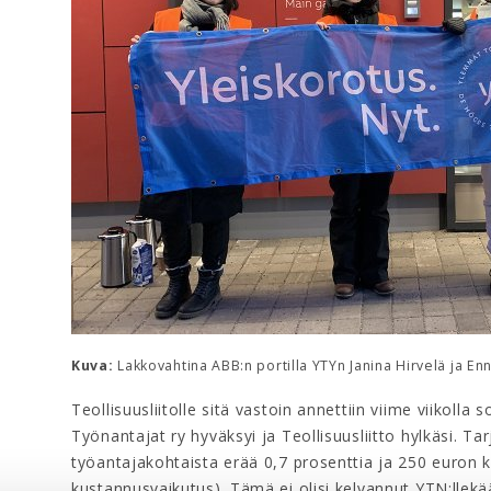
Kuva:
Lakkovahtina ABB:n portilla YTYn Janina Hirvelä ja En
Teollisuusliitolle sitä vastoin annettiin viime viikolla
Työnantajat ry hyväksyi ja Teollisuusliitto hylkäsi. Tar
työantajakohtaista erää 0,7 prosenttia ja 250 euron ke
kustannusvaikutus). Tämä ei olisi kelvannut YTN:llekää