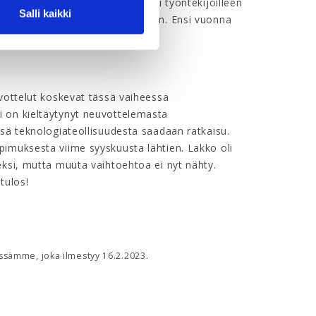
mmattiliitto IG-Metall
neuvotteli työntekijöilleen
Salli kaikki
euron verottoman kertakorvauksen. Ensi vuonna
uvottelut koskevat tässä vaiheessa
 on kieltäytynyt neuvottelemasta
ssä teknologiateollisuudesta saadaan ratkaisu.
imuksesta viime syyskuusta lähtien. Lakko oli
eksi, mutta muuta vaihtoehtoa ei nyt nähty.
tulos!
ssämme, joka ilmestyy 16.2.2023.