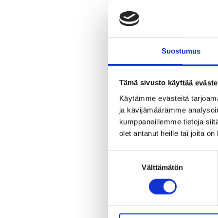
Suostumus
Tämä sivusto käyttää eväste
Käytämme evästeitä tarjoama
ja kävijämäärämme analysoim
kumppaneillemme tietoja siitä
olet antanut heille tai joita o
Suostumuksen
Välttämätön
valinta