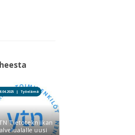
iheesta
8.04.2025 |
Työelämä
TN Tietotekniikan
alvelualalle uusi