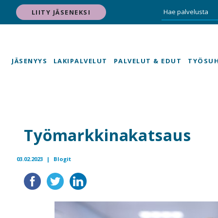
LIITY JÄSENEKSI
JÄSENYYS
LAKIPALVELUT
PALVELUT & EDUT
TYÖSU
Työmarkkinakatsaus
03.02.2023 |
Blogit