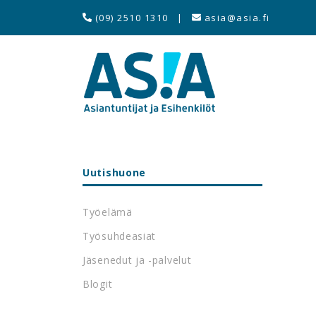
(09) 2510 1310
|
asia@asia.fi
Uutishuone
Työelämä
Työsuhdeasiat
Jäsenedut ja -palvelut
Blogit