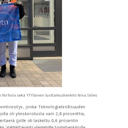
ni Nirhola sekä YTYläinen luottamushenkilö Nina Stiles
 sovintoesitys, jonka Teknologiateollisuuden
jolla oli yleiskorotusta vain 2,8 prosenttia,
rtaerä (jolle oli laskettu 0,6 prosentin
n. Valitettavasti ylemmille toimihenkilöille