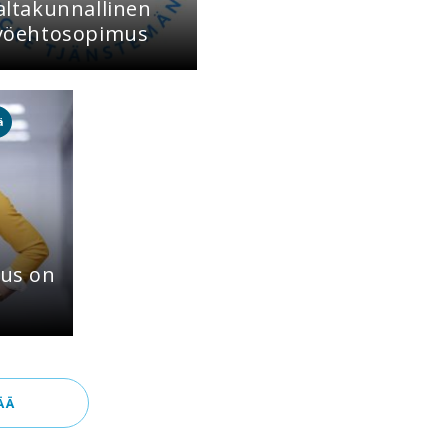
altakunnallinen
yöehtosopimus
ä
us on
ÄÄ