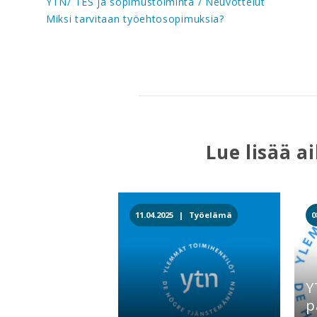
YTN/ TES ja sopimustoiminta / Neuvottelut
Miksi tarvitaan työehtosopimuksia?
Lue lisää a
11.04.2025 |
Työelämä
0
Y
p