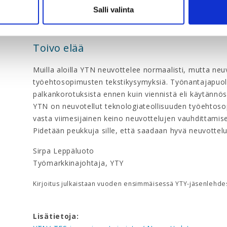
tärkeimmät verrokkimaat. Esimerkiksi
Saksan suurin a
Salli valinta
tälle vuodelle 5,2 prosentin korotuksen sekä 3 000 
korotus on 3,3 prosenttia.
Toivo elää
Muilla aloilla YTN neuvottelee normaalisti, mutta ne
työehtosopimusten tekstikysymyksiä. Työnantajapuoli
palkankorotuksista ennen kuin viennistä eli käytännö
YTN on neuvotellut teknologiateollisuuden työehtosop
vasta viimesijainen keino neuvottelujen vauhdittamis
Pidetään peukkuja sille, että saadaan hyvä neuvottelu
Sirpa Leppäluoto
Työmarkkinajohtaja, YTY
Kirjoitus julkaistaan vuoden ensimmäisessä YTY-jäsenlehde
Lisätietoja: