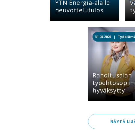
YTN Energia-alalle
v
neuvottelutulos
t
31.03.2025 |
Työeläm
Rahoitusalan
työehtosopim
hyväksytty
NÄYTÄ LIS