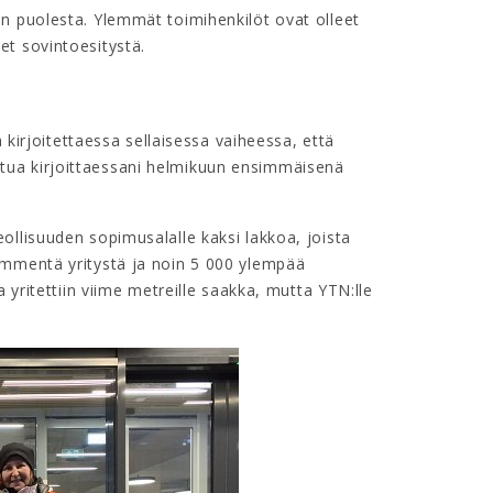
n puolesta. Ylemmät toimihenkilöt ovat olleet
t sovintoesitystä.
ä kirjoitettaessa sellaisessa vaiheessa, että
 juttua kirjoittaessani helmikuun ensimmäisenä
ollisuuden sopimusalalle kaksi lakkoa, joista
ymmentä yritystä ja noin 5 000 ylempää
 yritettiin viime metreille saakka, mutta YTN:lle