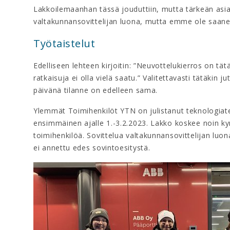
Lakkoilemaanhan tässä jouduttiin, mutta tärkeän asia
valtakunnansovittelijan luona, mutta emme ole saanee
Työtaistelut
Edelliseen lehteen kirjoitin: ”Neuvottelukierros on tät
ratkaisuja ei olla vielä saatu.” Valitettavasti tätäkin
päivänä tilanne on edelleen sama.
Ylemmät Toimihenkilöt YTN on julistanut teknologiate
ensimmäinen ajalle 1.-3.2.2023. Lakko koskee noin k
toimihenkilöä. Sovittelua valtakunnansovittelijan luona
ei annettu edes sovintoesitystä.