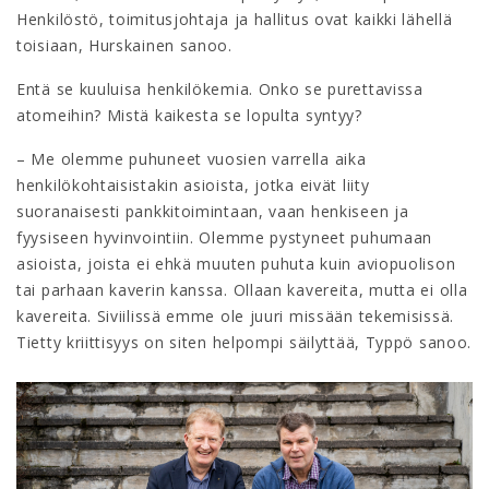
Henkilöstö, toimitusjohtaja ja hallitus ovat kaikki lähellä
toisiaan, Hurskainen sanoo.
Entä se kuuluisa henkilökemia. Onko se purettavissa
atomeihin? Mistä kaikesta se lopulta syntyy?
– Me olemme puhuneet vuosien varrella aika
henkilökohtaisistakin asioista, jotka eivät liity
suoranaisesti pankkitoimintaan, vaan henkiseen ja
fyysiseen hyvinvointiin. Olemme pystyneet puhumaan
asioista, joista ei ehkä muuten puhuta kuin aviopuolison
tai parhaan kaverin kanssa. Ollaan kavereita, mutta ei olla
kavereita. Siviilissä emme ole juuri missään tekemisissä.
Tietty kriittisyys on siten helpompi säilyttää, Typpö sanoo.