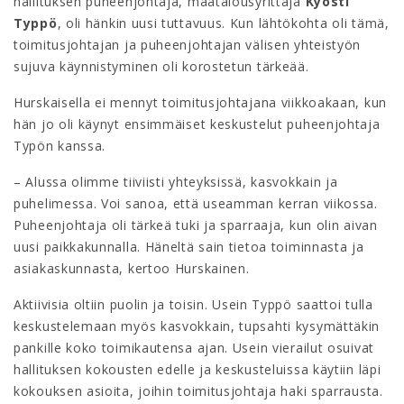
hallituksen puheenjohtaja, maatalousyrittäjä
Kyösti
Typpö
, oli hänkin uusi tuttavuus. Kun lähtökohta oli tämä,
toimitusjohtajan ja puheenjohtajan välisen yhteistyön
sujuva käynnistyminen oli korostetun tärkeää.
Hurskaisella ei mennyt toimitusjohtajana viikkoakaan, kun
hän jo oli käynyt ensimmäiset keskustelut puheenjohtaja
Typön kanssa.
– Alussa olimme tiiviisti yhteyksissä, kasvokkain ja
puhelimessa. Voi sanoa, että useamman kerran viikossa.
Puheenjohtaja oli tärkeä tuki ja sparraaja, kun olin aivan
uusi paikkakunnalla. Häneltä sain tietoa toiminnasta ja
asiakaskunnasta, kertoo Hurskainen.
Aktiivisia oltiin puolin ja toisin. Usein Typpö saattoi tulla
keskustelemaan myös kasvokkain, tupsahti kysymättäkin
pankille koko toimikautensa ajan. Usein vierailut osuivat
hallituksen kokousten edelle ja keskusteluissa käytiin läpi
kokouksen asioita, joihin toimitusjohtaja haki sparrausta.