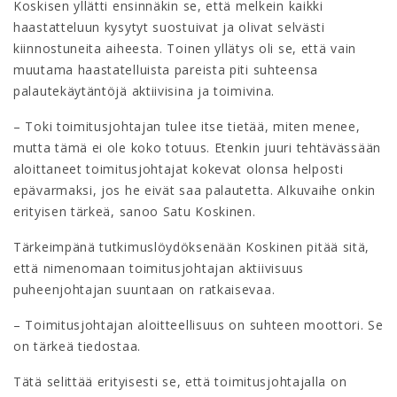
Koskisen yllätti ensinnäkin se, että melkein kaikki
haastatteluun kysytyt suostuivat ja olivat selvästi
kiinnostuneita aiheesta. Toinen yllätys oli se, että vain
muutama haastatelluista pareista piti suhteensa
palautekäytäntöjä aktiivisina ja toimivina.
– Toki toimitusjohtajan tulee itse tietää, miten menee,
mutta tämä ei ole koko totuus. Etenkin juuri tehtävässään
aloittaneet toimitusjohtajat kokevat olonsa helposti
epävarmaksi, jos he eivät saa palautetta. Alkuvaihe onkin
erityisen tärkeä, sanoo Satu Koskinen.
Tärkeimpänä tutkimuslöydöksenään Koskinen pitää sitä,
että nimenomaan toimitusjohtajan aktiivisuus
puheenjohtajan suuntaan on ratkaisevaa.
– Toimitusjohtajan aloitteellisuus on suhteen moottori. Se
on tärkeä tiedostaa.
Tätä selittää erityisesti se, että toimitusjohtajalla on