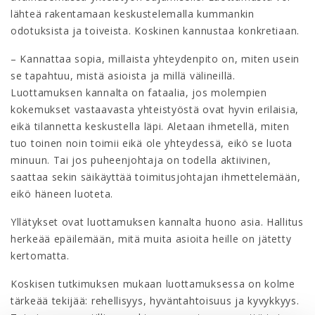
lähteä rakentamaan keskustelemalla kummankin
odotuksista ja toiveista. Koskinen kannustaa konkretiaan.
– Kannattaa sopia, millaista yhteydenpito on, miten usein
se tapahtuu, mistä asioista ja millä välineillä.
Luottamuksen kannalta on fataalia, jos molempien
kokemukset vastaavasta yhteistyöstä ovat hyvin erilaisia,
eikä tilannetta keskustella läpi. Aletaan ihmetellä, miten
tuo toinen noin toimii eikä ole yhteydessä, eikö se luota
minuun. Tai jos puheenjohtaja on todella aktiivinen,
saattaa sekin säikäyttää toimitusjohtajan ihmettelemään,
eikö häneen luoteta.
Yllätykset ovat luottamuksen kannalta huono asia. Hallitus
herkeää epäilemään, mitä muita asioita heille on jätetty
kertomatta.
Koskisen tutkimuksen mukaan luottamuksessa on kolme
tärkeää tekijää: rehellisyys, hyväntahtoisuus ja kyvykkyys.