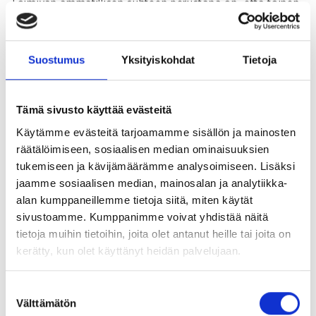
Toimivan ammatillisen suhteen perustana on, että toinen
on kykeneväinen tehtävänsä hoitamiseen, ei yritä viilata
linssiin ja toimii siten, että toisella on mahdollisuus
menestyä tehtävässään.
Suostumus
Yksityiskohdat
Tietoja
“Luottamusta joko on tai ei ole”
Tämä sivusto käyttää evästeitä
Käytämme evästeitä tarjoamamme sisällön ja mainosten
Taajaan viljellyn sanonnan nosti esille moni Koskisen
räätälöimiseen, sosiaalisen median ominaisuuksien
haastatelluista. Itse hän ei pidä asiaa näin tiukan
tukemiseen ja kävijämäärämme analysoimiseen. Lisäksi
kategorisena ja yhtäkkisenä.
jaamme sosiaalisen median, mainosalan ja analytiikka-
alan kumppaneillemme tietoja siitä, miten käytät
– Luottamuksessa on paljon muitakin sävyjä.
sivustoamme. Kumppanimme voivat yhdistää näitä
Luottamuksen rapautuminen kestää pitempään. Ei se
tietoja muihin tietoihin, joita olet antanut heille tai joita on
useinkaan tapahdu yhden yön aikana, vaan on yleensä
kerätty, kun olet käyttänyt heidän palvelujaan.
pitemmän kehityksen tulos.
Avoin, yhteisymmärrykseen pyrkivä vuorovaikutus
Suostumuksen
kasvattaa luottamusta. Kokemus siitä, että saa toiselta
Välttämätön
valinta