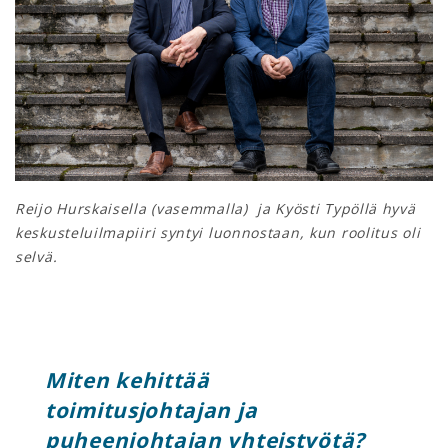
Reijo Hurskaisella (vasemmalla) ja Kyösti Typöllä hyvä
keskusteluilmapiiri syntyi luonnostaan, kun roolitus oli
selvä.
Miten kehittää
toimitusjohtajan ja
puheenjohtajan yhteistyötä?