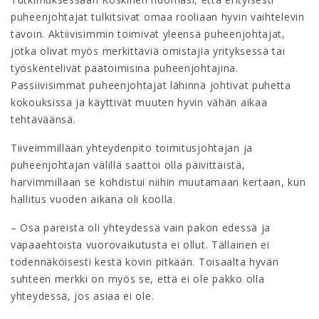
puheenjohtajat tulkitsivat omaa rooliaan hyvin vaihtelevin
tavoin. Aktiivisimmin toimivat yleensä puheenjohtajat,
jotka olivat myös merkittäviä omistajia yrityksessä tai
työskentelivät päätoimisina puheenjohtajina.
Passiivisimmat puheenjohtajat lähinnä johtivat puhetta
kokouksissa ja käyttivät muuten hyvin vähän aikaa
tehtäväänsä.
Tiiveimmillään yhteydenpito toimitusjohtajan ja
puheenjohtajan välillä saattoi olla päivittäistä,
harvimmillaan se kohdistui niihin muutamaan kertaan, kun
hallitus vuoden aikana oli koolla.
– Osa pareista oli yhteydessä vain pakon edessä ja
vapaaehtoista vuorovaikutusta ei ollut. Tällainen ei
todennäköisesti kestä kovin pitkään. Toisaalta hyvän
suhteen merkki on myös se, että ei ole pakko olla
yhteydessä, jos asiaa ei ole.