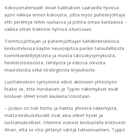
Kokousmateriaalit olivat hallituksen saatavilla hyvissä
ajoin viikkoa ennen kokousta, jotta myös puheenjohtaja
ehti perehtyä niihin rauhassa ja pohtia omaa kantaansa –
vaikka sitten traktorin hytissä istuessaan.
Toimitusjohtajan ja puheenjohtajan kahdenkeskisissä
keskusteluissa käytiin neuvonpitoa pankin taloudellisista
toimintaedellytyksistä ja muista talouskysymyksistä,
henkilöstöasioista, tehdyistä ja edessä olevista
muutoksista sekä strategisista linjauksista.
Luottamuksen syntymistä edisti aktiivisen yhteistyön
lisäksi se, että Hurskaisen ja Typön näkemykset eivät
koskaan olleet kovin kaukana toisistaan.
– Joskus on toki hiottu ja haettu yhteistä näkemystä,
mutta keskusteluvälit ovat aina olleet hyvät ja
luottamukselliset. Olemme voineet keskustella kriittisesti
ilman, että se olisi jättänyt säröjä tulevaisuuteen, Typpö