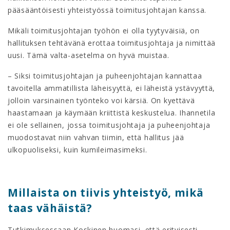
pääsääntöisesti yhteistyössä toimitusjohtajan kanssa.
Mikäli toimitusjohtajan työhön ei olla tyytyväisiä, on
hallituksen tehtävänä erottaa toimitusjohtaja ja nimittää
uusi. Tämä valta-asetelma on hyvä muistaa.
– Siksi toimitusjohtajan ja puheenjohtajan kannattaa
tavoitella ammatillista läheisyyttä, ei läheistä ystävyyttä,
jolloin varsinainen työnteko voi kärsiä. On kyettävä
haastamaan ja käymään kriittistä keskustelua. Ihannetila
ei ole sellainen, jossa toimitusjohtaja ja puheenjohtaja
muodostavat niin vahvan tiimin, että hallitus jää
ulkopuoliseksi, kuin kumileimasimeksi.
Millaista on tiivis yhteistyö, mikä
taas vähäistä?
Tutkimuksessaan Koskinen huomasi, että erityisesti