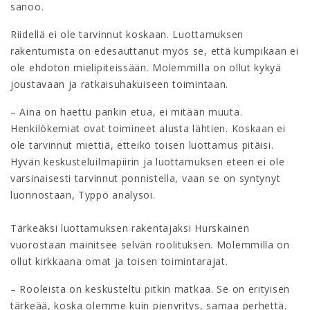
sanoo.
Riidellä ei ole tarvinnut koskaan. Luottamuksen
rakentumista on edesauttanut myös se, että kumpikaan ei
ole ehdoton mielipiteissään. Molemmilla on ollut kykyä
joustavaan ja ratkaisuhakuiseen toimintaan.
– Aina on haettu pankin etua, ei mitään muuta.
Henkilökemiat ovat toimineet alusta lähtien. Koskaan ei
ole tarvinnut miettiä, etteikö toisen luottamus pitäisi.
Hyvän keskusteluilmapiirin ja luottamuksen eteen ei ole
varsinaisesti tarvinnut ponnistella, vaan se on syntynyt
luonnostaan, Typpö analysoi.
Tärkeäksi luottamuksen rakentajaksi Hurskainen
vuorostaan mainitsee selvän roolituksen. Molemmilla on
ollut kirkkaana omat ja toisen toimintarajat.
– Rooleista on keskusteltu pitkin matkaa. Se on erityisen
tärkeää, koska olemme kuin pienyritys, samaa perhettä.