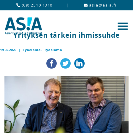
(09) 2510 1310
|
asia@asia.fi
Yrityksen tärkein ihmissuhde
19.02.2020 |
Työelämä,
Työelämä