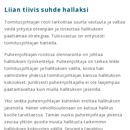
Liian tiivis suhde hallaksi
Toimitusjohtajan rooli tarkoittaa suurta vastuuta ja valtaa
viedä yritystä eteenpäin ja toteuttaa hallituksen
päättämää strategiaa. Tulosvastuu on erityisesti
toimitusjohtajan harteilla.
Puheenjohtajan roolissa olennaisinta on johtaa
hallituksen työskentelyä. Puheenjohtaja on tärkeä linkki
toimitusjohtajan ja hallituksen välillä, koska hän
valmistelee yhdessä toimitusjohtajan kanssa hallituksen
kokoukset. Juridisesti puheenjohtajalla ei ole laajempaa
päätäntävaltaa kuin muilla hallituksen jäsenillä.
Yksi seikka puheenjohtajan kuitenkin erottaa hallituksen
jäsenistä. Hänen velvollisuutenaan on kutsua hallitus
koolle tarvittaessa. Tämän vuoksi puheenjohtaja yleensä
seuraa yhtiön asioita muuta hallitusta tarkemmin
hallituksen kokousten välillä. Seuranta tapahtuu