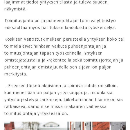
laajimmat tiedot yrityksen tilasta ja tulevaisuuden
näkymistä.
Toimitusjohtajan ja puheenjohtajan toimiva yhteistyö
edesauttaa myös hallituksen laadukasta työskentelyä.
Koskisen väitöstutkimuksen perusteella yrityksen koko tai
toimiala eivät niinkään vaikuta puheenjohtajan ja
toimitusjohtajan tapaan työskennellä. Yrityksen
omistajataustalla ja -rakenteella sekä toimitusjohtajan ja
puheenjohtajan omistajuudella sen sijaan on paljon
merkitystä.
– Erityisen tärkeä aktiivinen ja toimiva suhde on silloin,
kun meneillään on paljon yrityskauppoja, muunlaisia
yritysjärjestelyjä tai kriisejä. Liiketoiminnan tilanne on siis
ratkaiseva, samoin se missä urakaaren vaiheessa
toimitusjohtaja yrityksessä on.