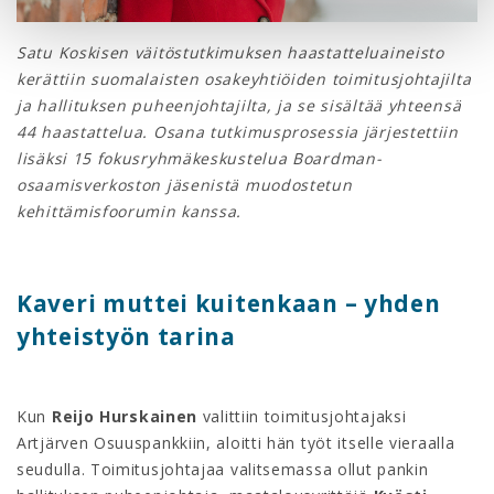
Satu Koskisen väitöstutkimuksen haastatteluaineisto
kerättiin suomalaisten osakeyhtiöiden toimitusjohtajilta
ja hallituksen puheenjohtajilta, ja se sisältää yhteensä
44 haastattelua. Osana tutkimusprosessia järjestettiin
lisäksi 15 fokusryhmäkeskustelua Boardman-
osaamisverkoston jäsenistä muodostetun
kehittämisfoorumin kanssa.
Kaveri muttei kuitenkaan – yhden
yhteistyön tarina
Kun
Reijo Hurskainen
valittiin toimitusjohtajaksi
Artjärven Osuuspankkiin, aloitti hän työt itselle vieraalla
seudulla. Toimitusjohtajaa valitsemassa ollut pankin