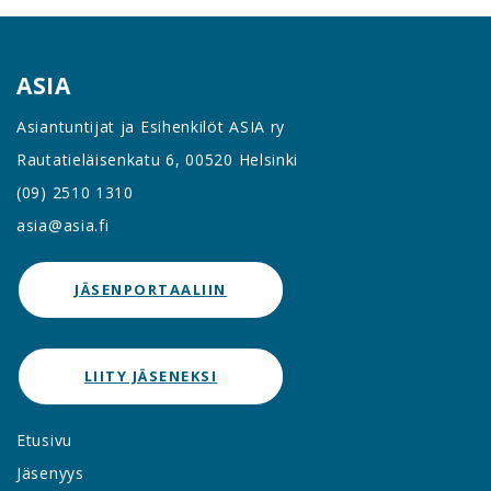
ASIA
Asiantuntijat ja Esihenkilöt ASIA ry
Rautatieläisenkatu 6, 00520 Helsinki
(09) 2510 1310
asia@asia.fi
JÄSENPORTAALIIN
LIITY JÄSENEKSI
Etusivu
Jäsenyys