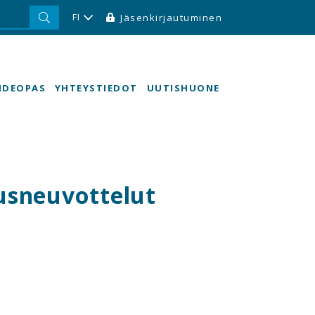
FI
Jäsenkirjautuminen
HDEOPAS
YHTEYSTIEDOT
UUTISHUONE
usneuvottelut