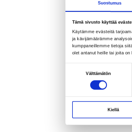
Suostumus
Tämä sivusto käyttää eväste
Käytämme evästeitä tarjoama
ja kävijämäärämme analysoim
kumppaneillemme tietoja siitä
olet antanut heille tai joita o
Suostumuksen
Välttämätön
valinta
Kiellä