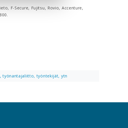
eto, F-Secure, Fujitsu, Rovio, Accenture,
800.
s,
työnantajaliitto,
työntekijät,
ytn