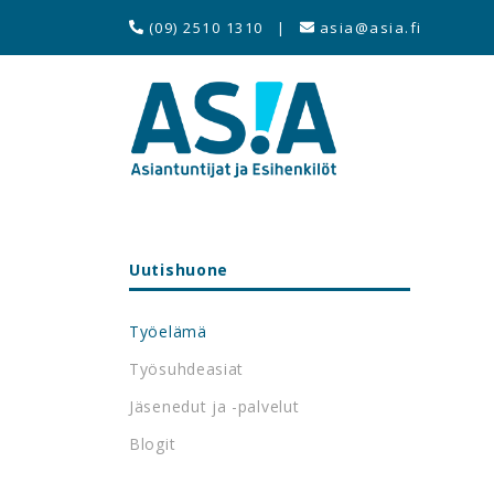
(09) 2510 1310
|
asia@asia.fi
Uutishuone
Työelämä
Työsuhdeasiat
Jäsenedut ja -palvelut
Blogit