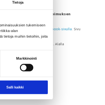
Tietoja
valtakunnallisen työehtosopimuksen
 ominaisuuksien tukemiseen
 se onnistuu
YTN tietoalan Facebook-sivulla
. Sivu
tiikka-alan
e olla Facebookin käyttäjä.
ietoja muihin tietoihin, joita
ja vetovoimaisimpia toimialoja. Alalla
ien aiheiden parissa:
Markkinointi
Salli kaikki