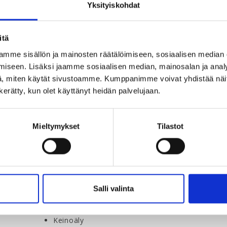
Yksityiskohdat
Tietotekniikan palvelualan normaalisitovan 
itä
neuvottelut käynnistyvät 26.9.2024.
mme sisällön ja mainosten räätälöimiseen, sosiaalisen median
Mikäli haluat seurata neuvotteluita intensiivisemmin,
iseen. Lisäksi jaamme sosiaalisen median, mainosalan ja analy
ja sen postaukset ovat julkisia, joten sinun ei tarvits
, miten käytät sivustoamme. Kumppanimme voivat yhdistää näitä t
n kerätty, kun olet käyttänyt heidän palvelujaan.
Tietoala on Suomen teollisuuden nopeimmin kasvavia 
työskentelee noin 70 000 henkilöä esimerkiksi seuraav
Mieltymykset
Tilastot
Ohjelmistokehitys ja -konsultointi
Palvelin- ja tietokantaratkaisut
Mobiiliappsit
Pelisuunnittelu ja -tuotanto
IT-laitteistot ja niiden konsultointi
Salli valinta
Kassajärjestelmien korjaus ja huolto
Virtuaali- ja lisätty todellisuus
Keinoäly