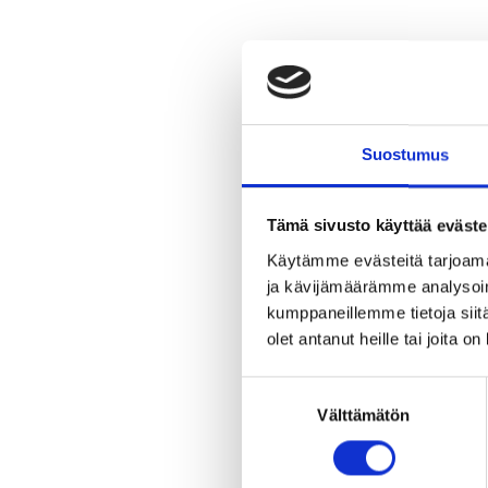
Suostumus
Tämä sivusto käyttää eväste
Käytämme evästeitä tarjoama
ja kävijämäärämme analysoim
kumppaneillemme tietoja siitä
olet antanut heille tai joita o
Suostumuksen
Välttämätön
valinta