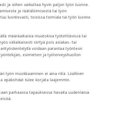
ti ja siihen vaikuttaa hyvin paljon työn luonne.
misesta ja räätälöimisestä tai työn
tuu luontevasti, toisissa toimiala tai työn luonne
llä määräaikaisia muutoksia työtehtävissä tai
ös väliaikaisesti siirtyä pois asiakas- tai
parityöskentelyllä voidaan parantaa työnteon
 työntekijän, esimiehen ja työterveyshuollon
än työn muokkaaminen ei aina riitä. Liiallinen
ja epäkohdat tulee korjata laajemmin.
tetaan parhaassa tapauksessa havaita uudenlaisia
teisöä.