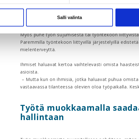
Arkipäivän johtamisen käytännöillä voi tukea mielente
ponnistelusta ja luo mahdollisuuksia kokea hallinna
Salli valinta
vaalivat nekin mielenterveyttä.
Myös puhe työn sujumisesta tai työntekoon liittyvistä 
Paremmilla työntekoon liittyvillä järjestelyillä ediste
mielenterveyttä.
Ihmiset haluavat kertoa vaihtelevasti omista haasteis
asioista.
– Mutta kun on ihmisiä, jotka haluavat puhua omist
vastaavassa tilanteessa olevien oloa työpaikalla. Kes
Työtä muokkaamalla saadaa
hallintaan