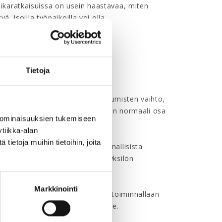
ikaratkaisuissa on usein haastavaa, miten
ä. Isoilla työpaikoilla voi olla
na näitä ratkaisuja.
sta?
Tietoja
televaa kulttuuria. Silloin kuulumisten vaihto,
ista tai epäkohdista puhuminen on normaali osa
 ominaisuuksien tukemiseen
tiikka-alan
ietoja muihin tietoihin, joita
 Samalla mahdollistetaan ongelmallisista
ahdollista huomata, onko kyse yksilön
yhmää.
Markkinointi
 esihenkilönä tai johtajana – voi toiminnallaan
ittamaan arvostusta työtovereille.