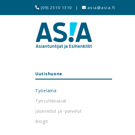
(09) 2510 1310
|
asia@asia.fi
Uutishuone
Työelämä
Työsuhdeasiat
Jäsenedut ja -palvelut
Blogit