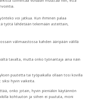
rkista toimintaa voidaan muuttaa niin, että
nvointia.
yönteko voi jatkua. Kun ihminen palaa
ttä työtä lähdetään tekemään asteittain,
jossain välimaastossa kahden ääripään välillä
ältä tavalta, mutta onko työnantaja aina näin
ksen puutetta tai työpaikalla ollaan tosi kovilla
 siksi hyvin vaikeita.
lvittää, onko jotain, hyvin pieniäkin käytännön
ikilla kohtuuton ja siihen ei puututa, moni