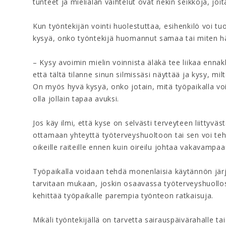
tunteet ja mielialan vaihtelut ovat nekin seikkoja, joi
Kun työntekijän vointi huolestuttaa, esihenkilö voi tu
kysyä, onko työntekijä huomannut samaa tai miten hän
– Kysy avoimin mielin voinnista äläkä tee liikaa enna
että tältä tilanne sinun silmissäsi näyttää ja kysy, m
On myös hyvä kysyä, onko jotain, mitä työpaikalla voita
olla jollain tapaa avuksi.
Jos käy ilmi, että kyse on selvästi terveyteen liittyv
ottamaan yhteyttä työterveyshuoltoon tai sen voi te
oikeille raiteille ennen kuin oireilu johtaa vakavampa
Työpaikalla voidaan tehdä monenlaisia käytännön järje
tarvitaan mukaan, joskin osaavassa työterveyshuollo
kehittää työpaikalle parempia työnteon ratkaisuja.
Mikäli työntekijällä on tarvetta sairauspäivärahalle 