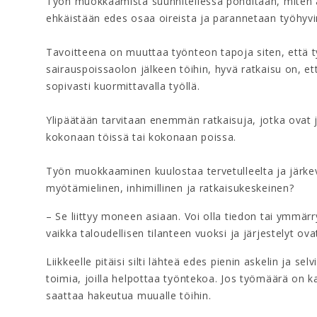
Työn muokkaamista suunnitellessa pohditaan, miten a
ehkäistään edes osaa oireista ja parannetaan työhyvi
Tavoitteena on muuttaa työnteon tapoja siten, että t
sairauspoissaolon jälkeen töihin, hyvä ratkaisu on, e
sopivasti kuormittavalla työllä.
Ylipäätään tarvitaan enemmän ratkaisuja, jotka ovat 
kokonaan töissä tai kokonaan poissa.
Työn muokkaaminen kuulostaa tervetulleelta ja järkev
myötämielinen, inhimillinen ja ratkaisukeskeinen?
– Se liittyy moneen asiaan. Voi olla tiedon tai ymmärry
vaikka taloudellisen tilanteen vuoksi ja järjestelyt ovat
Liikkeelle pitäisi silti lähteä edes pienin askelin ja se
toimia, joilla helpottaa työntekoa. Jos työmäärä on ka
saattaa hakeutua muualle töihin.