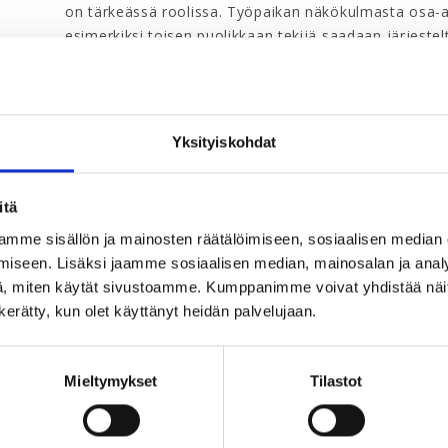
on tärkeässä roolissa. Työpaikan näkökulmasta osa-a
esimerkiksi toisen puolikkaan tekijä saadaan järjestelty
työkykykoordinaattori, joka hoitaa esihenkilöiden apu
Miten tukea työssä jaksami
Yksityiskohdat
Mattila-Holappa kannustaa luomaan työpaikalle keskus
itä
voinnista jutteleminen sekä työssä innostavista asio
mme sisällön ja mainosten räätälöimiseen, sosiaalisen median
organisaation kulttuuria.
iseen. Lisäksi jaamme sosiaalisen median, mainosalan ja analy
, miten käytät sivustoamme. Kumppanimme voivat yhdistää näitä t
– Puhumisesta syntyy kokemus kuulluksi tulemisesta.
n kerätty, kun olet käyttänyt heidän palvelujaan.
asioista puhuminen ajoissa. Keskustelun kautta on m
tilanteesta vai koskeeko jokin epäkohta laajempaa r
Mieltymykset
Tilastot
Työpaikalla jokainen – oli sitten asiantuntijaroolissa,
vaalia mielenterveyttä. Mattila-Holappa kehottaa oso