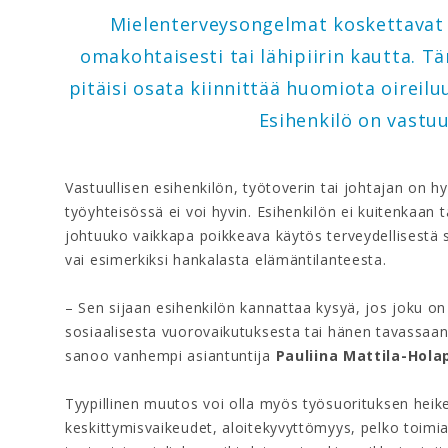
Mielenterveysongelmat koskettavat 
omakohtaisesti tai lähipiirin kautta. Tä
pitäisi osata kiinnittää huomiota oireil
Esihenkilö on vastuu
Vastuullisen esihenkilön, työtoverin tai johtajan on hy
työyhteisössä ei voi hyvin. Esihenkilön ei kuitenkaan t
johtuuko vaikkapa poikkeava käytös terveydellisestä 
vai esimerkiksi hankalasta elämäntilanteesta.
– Sen sijaan esihenkilön kannattaa kysyä, jos joku o
sosiaalisesta vuorovaikutuksesta tai hänen tavassaa
sanoo vanhempi asiantuntija
Pauliina Mattila-Hola
Tyypillinen muutos voi olla myös työsuorituksen hei
keskittymisvaikeudet, aloitekyvyttömyys, pelko toimi