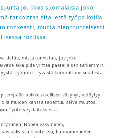
suurta joukkoa suomalaisia joko
mä tarkoittaa sitä, että työpaikoilla
uun rohkeasti, mutta hienotunteisesti.
llisessa roolissa.
vä tietää, mistä tunnistaa, jos joku
arvitse eikä pidä yrittää päätellä sen tarkemmin,
syystä, työhön liittyvästä kuormittuneisuudesta
n pitempään poikkeuksellisen väsynyt, vetäytyy
n olla muiden kanssa tapahtuu selvä muutos,
ppa
Työterveyslaitoksesta.
kentyminen. Nopea väsyminen,
a sosiaalisissa tilanteissa, huonommuuden