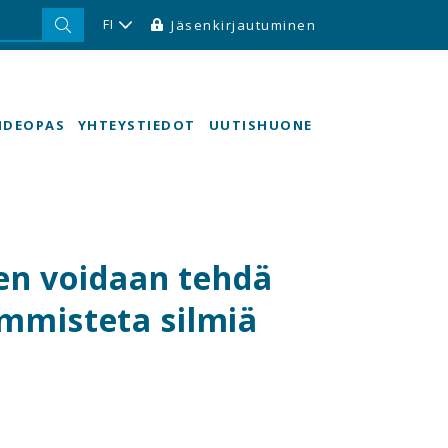
FI
Jäsenkirjautuminen
HDEOPAS
YHTEYSTIEDOT
UUTISHUONE
en voidaan tehdä
 ummisteta silmiä