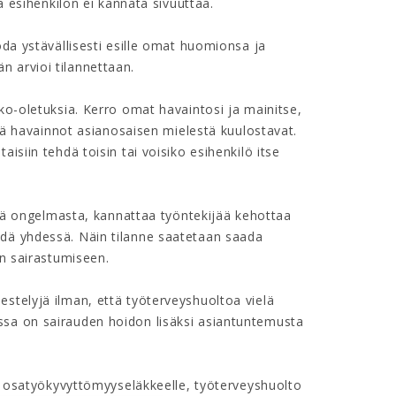
ta esihenkilön ei kannata sivuuttaa.
oda ystävällisesti esille omat huomionsa ja
 arvioi tilannettaan.
kko-oletuksia. Kerro omat havaintosi ja mainitse,
iltä havainnot asianosaisen mielestä kuulostavat.
isiin tehdä toisin tai voisiko esihenkilö itse
ästä ongelmasta, kannattaa työntekijää kehottaa
hdä yhdessä. Näin tilanne saatetaan saada
an sairastumiseen.
stelyjä ilman, että työterveyshuoltoa vielä
ssa on sairauden hoidon lisäksi asiantuntemusta
tai osatyökyvyttömyyseläkkeelle, työterveyshuolto