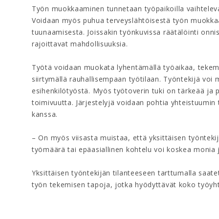
Työn muokkaaminen tunnetaan työpaikoilla vaihtelevas
Voidaan myös puhua terveyslähtöisestä työn muokkaa
tuunaamisesta. Joissakin työnkuvissa räätälöinti onnis
rajoittavat mahdollisuuksia.
Työtä voidaan muokata lyhentämällä työaikaa, tekemä
siirtymällä rauhallisempaan työtilaan. Työntekijä voi my
esihenkilötyöstä. Myös työtoverin tuki on tärkeää ja 
toimivuutta. Järjestelyjä voidaan pohtia yhteistuumin
kanssa.
– On myös viisasta muistaa, että yksittäisen työntekij
työmäärä tai epäasiallinen kohtelu voi koskea monia 
Yksittäisen työntekijän tilanteeseen tarttumalla saa
työn tekemisen tapoja, jotka hyödyttävät koko työyh