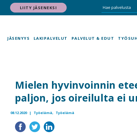
LIITY JÄSENEKSI
JÄSENYYS
LAKIPALVELUT
PALVELUT & EDUT
TYÖSU
Mielen hyvinvoinnin ete
paljon, jos oireilulta ei
08.12.2020 |
Työelämä,
Työelämä