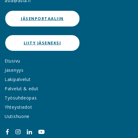
asia@asia.fi
JÄSENPORTAALIIN
LIITY JÄSENEKSI
Etusivu
Jäsenyys
Lakipalvelut
Palvelut & edut
Työsuhdeopas
Yhteystiedot
Uutishuone