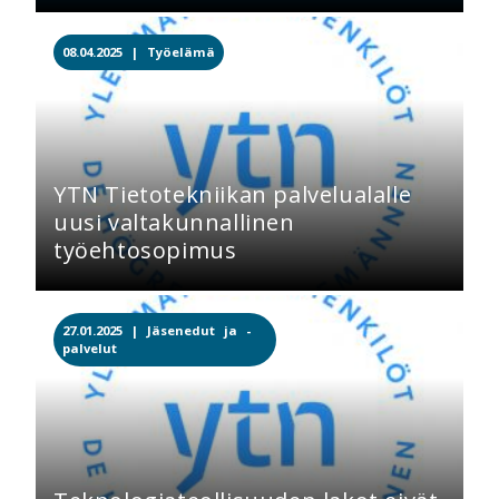
08.04.2025 |
Työelämä
YTN Tietotekniikan palvelualalle
uusi valtakunnallinen
työehtosopimus
27.01.2025 |
Jäsenedut ja -
palvelut