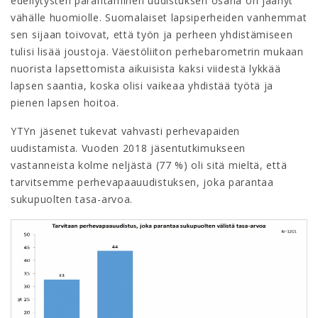
edellytysten parantaminen uudistuksen osana on jäänyt
vähälle huomiolle. Suomalaiset lapsiperheiden vanhemmat
sen sijaan toivovat, että työn ja perheen yhdistämiseen
tulisi lisää joustoja. Väestöliiton perhebarometrin mukaan
nuorista lapsettomista aikuisista kaksi viidestä lykkää
lapsen saantia, koska olisi vaikeaa yhdistää työtä ja
pienen lapsen hoitoa.
YTYn jäsenet tukevat vahvasti perhevapaiden
uudistamista. Vuoden 2018 jäsentutkimukseen
vastanneista kolme neljästä (77 %) oli sitä mieltä, että
tarvitsemme perhevapaauudistuksen, joka parantaa
sukupuolten tasa-arvoa.