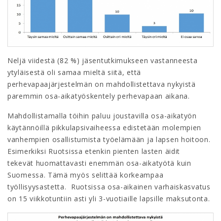
Neljä viidestä (82 %) jäsentutkimukseen vastanneesta
ytyläisestä oli samaa mieltä siitä, että
perhevapaajärjestelmän on mahdollistettava nykyistä
paremmin osa-aikatyöskentely perhevapaan aikana.
Mahdollistamalla töihin paluu joustavilla osa-aikatyön
käytännöillä pikkulapsivaiheessa edistetään molempien
vanhempien osallistumista työelämään ja lapsen hoitoon.
Esimerkiksi Ruotsissa etenkin pienten lasten äidit
tekevät huomattavasti enemmän osa-aikatyötä kuin
Suomessa. Tämä myös selittää korkeampaa
työllisyysastetta. Ruotsissa osa-aikainen varhaiskasvatus
on 15 viikkotuntiin asti yli 3-vuotiaille lapsille maksutonta.