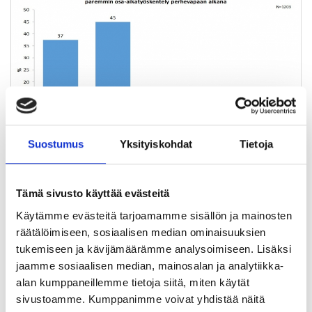
Suostumus
Yksityiskohdat
Tietoja
Suomessa varsinkin asiantuntijatyössä oleville äideille on
nyt useimmiten vaihtoehtona joko kokoaikatyöhön paluu
Tämä sivusto käyttää evästeitä
tai jääminen kotiin. Osa-aikaisesti töihin palaavat
Käytämme evästeitä tarjoamamme sisällön ja mainosten
asiantuntijanaiset kertovat, että joutuvat käytännössä
räätälöimiseen, sosiaalisen median ominaisuuksien
tekemään viiden päivän työt neljässä päivässä, neljän
tukemiseen ja kävijämäärämme analysoimiseen. Lisäksi
päivän palkalla. Rakenteiden lisäksi uudistusta kaivataan
jaamme sosiaalisen median, mainosalan ja analytiikka-
siis myös työpaikoilla. Työnantajilta uudistus edellyttää
alan kumppaneillemme tietoja siitä, miten käytät
halukkuutta töiden organisointiin perhemyönteisellä
sivustoamme. Kumppanimme voivat yhdistää näitä
tavalla.