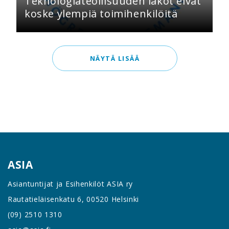
Teknologiateollisuuden lakot eivät
koske ylempiä toimihenkilöitä
NÄYTÄ LISÄÄ
ASIA
Asiantuntijat ja Esihenkilöt ASIA ry
Rautatieläisenkatu 6, 00520 Helsinki
(09) 2510 1310