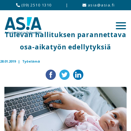
(09) 2510 1310
|
asia@asia.fi
Tulevan hallituksen parannettava
osa-aikatyön edellytyksiä
28.01.2019 |
Työelämä