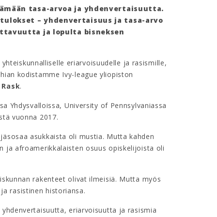
tämään tasa-arvoa ja yhdenvertaisuutta.
ulokset – yhdenvertaisuus ja tasa-arvo
ttavuutta ja lopulta bisneksen
 yhteiskunnalliselle eriarvoisuudelle ja rasismille,
phian kodistamme Ivy-league yliopiston
 Rask
.
ssa Yhdysvalloissa, University of Pennsylvaniassa
estä vuonna 2017.
ljäsosaa asukkaista oli mustia. Mutta kahden
 ja afroamerikkalaisten osuus opiskelijoista oli
iskunnan rakenteet olivat ilmeisiä. Mutta myös
a rasistinen historiansa.
 yhdenvertaisuutta, eriarvoisuutta ja rasismia