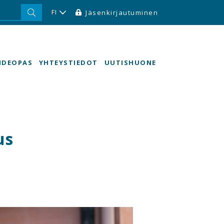
FI
Jäsenkirjautuminen
HDEOPAS
YHTEYSTIEDOT
UUTISHUONE
us