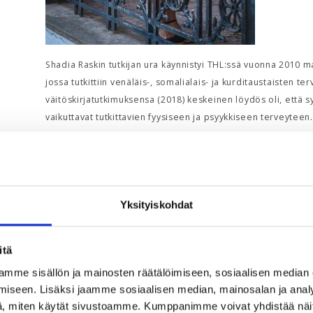
Shadia Raskin tutkijan ura käynnistyi THL:ssä vuonna 2010 
jossa tutkittiin venäläis-, somalialais- ja kurditaustaiste
väitöskirjatutkimuksensa (2018) keskeinen löydös oli, että 
vaikuttavat tutkittavien fyysiseen ja psyykkiseen terveyteen.
Monimuotoisuudesta kilpailuvaltti os
Shadia Rask on tutkinut yhdenvertaisuutta ja moninais
Yksityiskohdat
toteuttanut THL:ssä monimuotoisuutta edistävän rekry
rekrytointialan kehittäjä -palkinnolla Rekrygaalassa 
itä
Tiimien ja kokonaisten organisaatioiden monimuotois
mme sisällön ja mainosten räätälöimiseen, sosiaalisen median
tutkitusti niiden kykyä ongelmanratkaisuun, rikkaasee
iseen. Lisäksi jaamme sosiaalisen median, mainosalan ja analy
"Tutkimusnäyttö tästä näkökulmasta on selvää”, Ras
, miten käytät sivustoamme. Kumppanimme voivat yhdistää näitä t