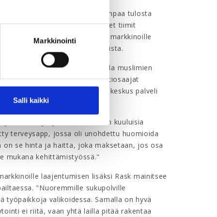
an johtaa tekevät tutkitusti parempaa tulosta
le, et. al. 2020). Monimuotoiset tiimit
ia uusia asiakasryhmiä. Uusille markkinoille
Markkinointi
toa ja ymmärrystä eri kulttuureista.
 kasvattaa myyntiään huomioimalla muslimien
et muslimitaustaiset markkinointiosaajat
uksin ja tapahtumin. Näin kauppakeskus palveli
Salli kaikki
slimeja.
jöitä, voi syntyä niitä surullisen kuuluisia
ty terveysapp, jossa oli unohdettu huomioida
 on se hinta ja haitta, joka maksetaan, jos osa
ole mukana kehittämistyössä."
markkinoille laajentumisen lisäksi Rask mainitsee
ailtaessa. "Nuoremmille sukupolville
tä työpaikkoja valikoidessa. Samalla on hyvä
nti ei riitä, vaan yhtä lailla pitää rakentaa