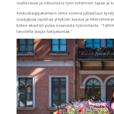
osallistavaa ja inklusiivista työn tekemisen tapaa ja
Keskuskauppakamarin viime vuonna julkaistuun kyselyy
osaajapula rajoittaa yrityksen kasvua ja liiketoiminn
kokee akuutisti pulaa osaavasta työvoimasta. "Tällöin o
tavoitella laajaa hakijakuntaa."