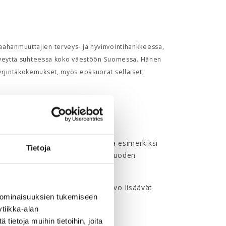
maahanmuuttajien terveys- ja hyvinvointihankkeessa,
n terveyttä suhteessa koko väestöön Suomessa. Hänen
syrjintäkokemukset, myös epäsuorat sellaiset,
aajapulan keskelle
uutta erityisesti työelämässä ja esimerkiksi
Tietoja
tointikokeilun, joka palkittiin Vuoden
vuonna 2021.
uus, yhdenvertaisuus ja tasa-arvo lisäävät
 ominaisuuksien tukemiseen
n ideointiin ja tuottavuuteen.
tiikka-alan
k sanoo.
ietoja muihin tietoihin, joita