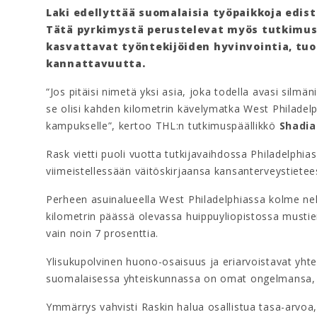
Laki edellyttää suomalaisia työpaikkoja edis
Tätä pyrkimystä perustelevat myös tutkimust
kasvattavat työntekijöiden hyvinvointia, tuo
kannattavuutta.
“Jos pitäisi nimetä yksi asia, joka todella avasi silmäni
se olisi kahden kilometrin kävelymatka West Philadel
kampukselle”, kertoo THL:n tutkimuspäällikkö
Shadia
Rask vietti puoli vuotta tutkijavaihdossa Philadelphia
viimeistellessään väitöskirjaansa kansanterveystiete
Perheen asuinalueella West Philadelphiassa kolme ne
kilometrin päässä olevassa huippuyliopistossa mustien
vain noin 7 prosenttia.
Ylisukupolvinen huono-osaisuus ja eriarvoistavat yhte
suomalaisessa yhteiskunnassa on omat ongelmansa, j
Ymmärrys vahvisti Raskin halua osallistua tasa-arvoa,