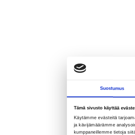
Suostumus
Tämä sivusto käyttää eväste
Käytämme evästeitä tarjoama
ja kävijämäärämme analysoim
kumppaneillemme tietoja siitä