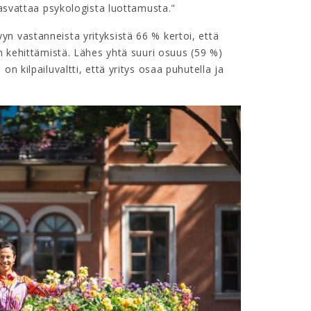
 kasvattaa psykologista luottamusta."
n vastanneista yrityksistä 66 % kertoi, että
an kehittämistä. Lähes yhtä suuri osuus (59 %)
n kilpailuvaltti, että yritys osaa puhutella ja