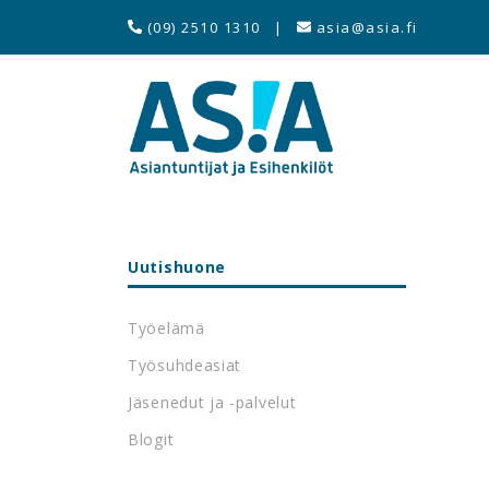
(09) 2510 1310
|
asia@asia.fi
Uutishuone
Työelämä
Työsuhdeasiat
Jäsenedut ja -palvelut
Blogit