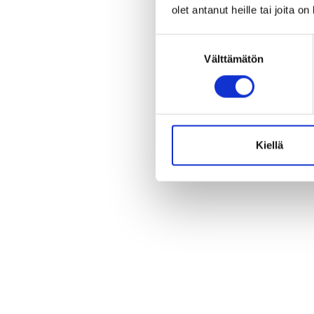
olet antanut heille tai joita o
Suostumuksen
Välttämätön
valinta
Kiellä