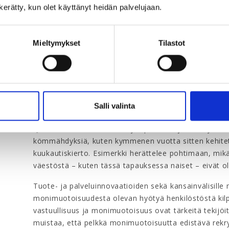
n kerätty, kun olet käyttänyt heidän palvelujaan.
Monimuotoiset, inklusiiviset työyhteisöt, joita osata
(McKinsey & Company, 2020 & Deloitte, 2022; Dixon-Fy
tunnistavat paremmin asiakkaiden tarpeita ja kokonais
Mieltymykset
Tilastot
asettuminen on sekin helpompaa, kun tiimeissä on tie
Rask nostaa esille kauppakeskus Itiksen oivalluksen
viettämä eid-juhla. Itiksen yhteistyökumppaneina olle
keksivät huomioida eid-juhlaa viettävät sopivin tarjo
Salli valinta
paremmin asiakaskuntaansa, johon kuuluu paljon mu
"Jos taasen koolla on liian yksipuolinen joukko työnteki
kömmähdyksiä, kuten kymmenen vuotta sitten kehitet
kuukautiskierto. Esimerkki herättelee pohtimaan, mikä
väestöstä – kuten tässä tapauksessa naiset – eivät 
Tuote- ja palveluinnovaatioiden sekä kansainvälisille 
monimuotoisuudesta olevan hyötyä henkilöstöstä kilp
vastuullisuus ja monimuotoisuus ovat tärkeitä tekijöi
muistaa, että pelkkä monimuotoisuutta edistävä rekrytoi