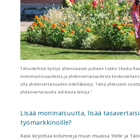
Taloudellista hyötyä alleviivaavan puheen lisäksi Shadia Ras
monimuotoisuudesta ja yhdenvertaisuudesta keskusteltaessa.
olla yhdenvertaisuuden edelläkävijä. Tämä yhteisesti sovit
yhdenvertaisuutta edistäviä tekoja."
Lisää moninaisuutta, lisää tasavertais
työmarkkinoille?
Rask kirjoittaa kolumneja muun muassa Ylelle ja Tal