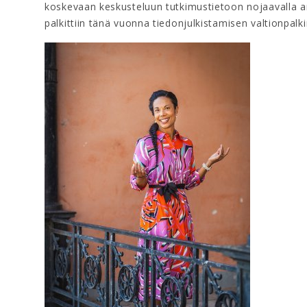
koskevaan keskusteluun tutkimustietoon nojaavalla ar
palkittiin tänä vuonna tiedonjulkistamisen valtionpalk