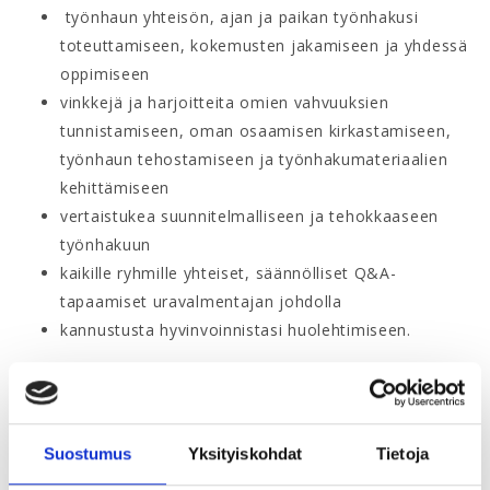
työnhaun yhteisön, ajan ja paikan työnhakusi
toteuttamiseen, kokemusten jakamiseen ja yhdessä
oppimiseen
vinkkejä ja harjoitteita omien vahvuuksien
tunnistamiseen, oman osaamisen kirkastamiseen,
työnhaun tehostamiseen ja työnhakumateriaalien
kehittämiseen
vertaistukea suunnitelmalliseen ja tehokkaaseen
työnhakuun
kaikille ryhmille yhteiset, säännölliset Q&A-
tapaamiset uravalmentajan johdolla
kannustusta hyvinvoinnistasi huolehtimiseen.
Rekryboosteri on
paikka, jossa tapaat eri alojen huipputyyppejä
Suostumus
Yksityiskohdat
Tietoja
asiantuntijoista johtajiin ja vastavalmistuneista
kokeneisiin ammattilaisiin