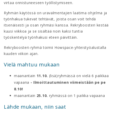
virtaa onnistuneeseen työllistymiseen.
Ryhmän käytössä on uravalmentajien laatima ohjelma ja
työnhakua tukevat tehtävät, joista osan voit tehdä
itsenäisesti ja osan ryhmäsi kanssa. Rekryboosteri kestää
kuusi viikkoa ja se sisältää noin kaksi tuntia
työskentelyä työnhakusi eteen päivittäin.
Rekryboosteri-ryhmä toimii Howspace-yhteistyöalustalla
kuuden viikon ajan.
Vielä mahtuu mukaan
maanantain
11.10.
(lisä)ryhmässä on vielä 6 paikkaa
vapaana
- Ilmoittautuminen viimeistään pe pe
8.10!
maanantain
25.10.
ryhmässä on 1 paikka vapaana
Lähde mukaan, niin saat