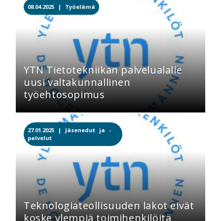
08.04.2025 |
Työelämä
YTN Tietotekniikan palvelualalle
uusi valtakunnallinen
työehtosopimus
27.01.2025 |
Jäsenedut ja -
palvelut
Teknologiateollisuuden lakot eivät
koske ylempiä toimihenkilöitä