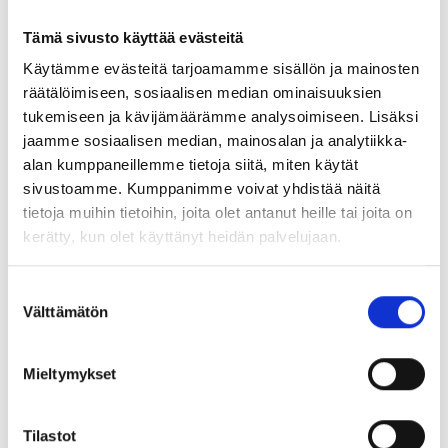
tehokas työnhakuyhteisö, yhdessä ryhmässä
Tämä sivusto käyttää evästeitä
enintään 12 osallistujaa
Käytämme evästeitä tarjoamamme sisällön ja mainosten
kuuden viikon aktiivinen ohjelma
räätälöimiseen, sosiaalisen median ominaisuuksien
yhdeksän akavalaisen liiton yhteisprojekti.
tukemiseen ja kävijämäärämme analysoimiseen. Lisäksi
Toimintaa koordinoi Rekryboosterin uravalmentaja Anna
jaamme sosiaalisen median, mainosalan ja analytiikka-
Rossi. Lisätietoja voit kysyä tarvittaessa
alan kumppaneillemme tietoja siitä, miten käytät
rekryboosteri.info@gmail.com.
sivustoamme. Kumppanimme voivat yhdistää näitä
tietoja muihin tietoihin, joita olet antanut heille tai joita on
ILMOITTAUDU MUKAAN TÄSTÄ >>
kerätty, kun olet käyttänyt heidän palvelujaan.
Suostumuksen
Rekryboosterin toteuttavat yhdessä TEK, Luonnon-,
Välttämätön
valinta
ympäristö- ja metsätieteilijöiden liitto LOIMU, Suomen
Ekonomit, Suomen Lakimiesliitto, Helsingin Insinöörit,
Mieltymykset
Tradenomiliitto, Yhteiskunta-alan korkeakoulutetut,
Yksityisalojen Esimiehet ja Asiantuntijat ja Akavan
Erityisalat.
Tilastot