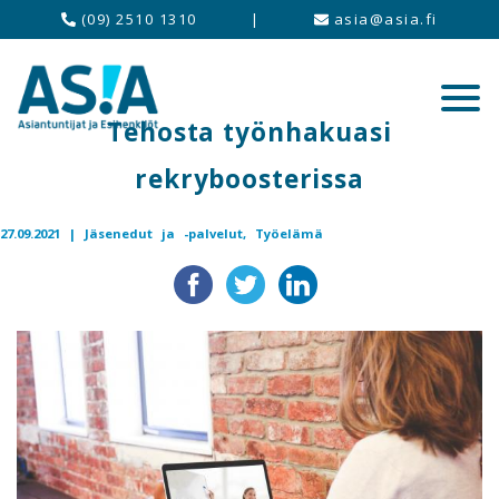
(09) 2510 1310
|
asia@asia.fi
Tehosta työnhakuasi
rekryboosterissa
27.09.2021 |
Jäsenedut ja -palvelut,
Työelämä