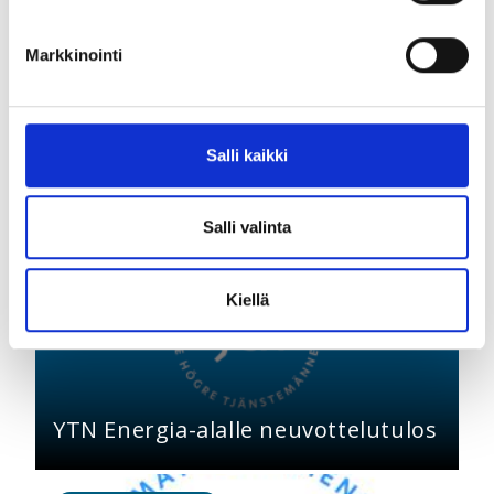
Markkinointi
Lue lisää aiheesta
Salli kaikki
Salli valinta
11.04.2025 |
Työelämä
Kiellä
YTN Energia-alalle neuvottelutulos