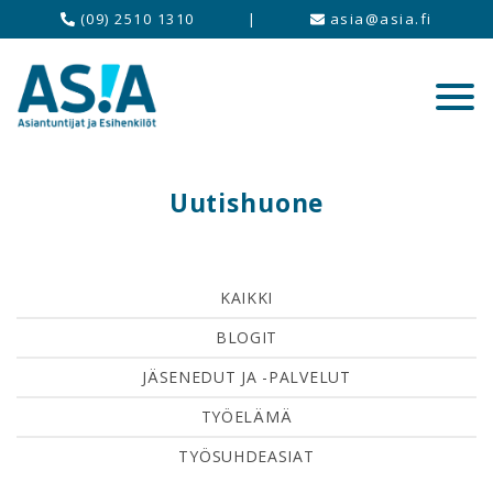
(09) 2510 1310
|
asia@asia.fi
Uutishuone
KAIKKI
BLOGIT
JÄSENEDUT JA -PALVELUT
TYÖELÄMÄ
TYÖSUHDEASIAT