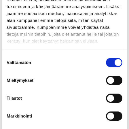
tukemiseen ja kävijämäärämme analysoimiseen. Lisäksi
jaamme sosiaalisen median, mainosalan ja analytiikka-
alan kumppaneillemme tietoja siitä, miten käytät
sivustoamme. Kumppanimme voivat yhdistää näitä
tietoja muihin tietoihin, joita olet antanut heille tai joita on
kerätty, kun olet käyttänyt heidän palvelujaan.
Suostumuksen
Välttämätön
valinta
ASIA-lehti
Mieltymykset
ASIA-lehti on neljä kertaa vuodessa ilmestyvä
Asiantuntijat ja Esihenkilöt ASIA ry:n on oma
jäsenlehti. ASIA-lehti seuraa työelämän ja
Tilastot
yhteiskunnan ja kehitystä jäsenkuntansa
näkökulmasta.
Markkinointi
Ilmestymisaikataulu 2026