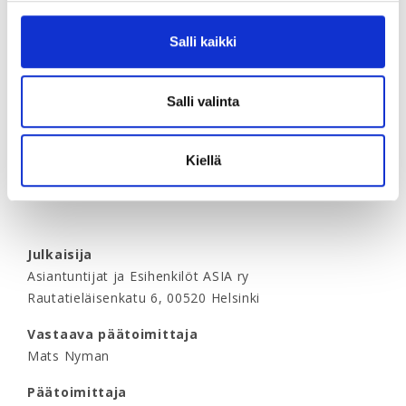
Numero 1 ilmestyy 19.2.
Numero 2 ilmestyy 7.5.
Salli kaikki
Numero 3 ilmestyy 1.10.
Numero 4 ilmestyy 10.12.
Salli valinta
Mediakortti
Lataa
ASIA-lehden mediakortti 2026
Kiellä
Julkaisija
Asiantuntijat ja Esihenkilöt ASIA ry
Rautatieläisenkatu 6, 00520 Helsinki
Vastaava päätoimittaja
Mats Nyman
Päätoimittaja