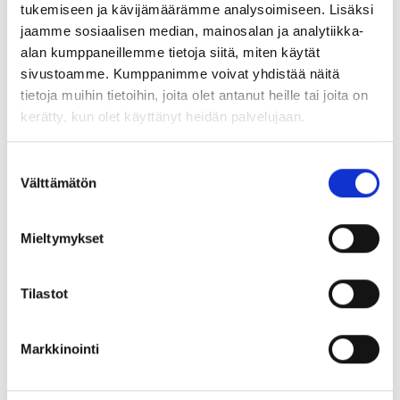
suhtaudutaan välinpitämättömästi
tukemiseen ja kävijämäärämme analysoimiseen. Lisäksi
työuupumukseen?
jaamme sosiaalisen median, mainosalan ja analytiikka-
alan kumppaneillemme tietoja siitä, miten käytät
sivustoamme. Kumppanimme voivat yhdistää näitä
tietoja muihin tietoihin, joita olet antanut heille tai joita on
kerätty, kun olet käyttänyt heidän palvelujaan.
Suostumuksen
ASIA-lehti
Välttämätön
valinta
ASIA-lehti on neljä kertaa vuodessa ilmestyvä
Mieltymykset
Asiantuntijat ja Esihenkilöt ASIA ry:n on oma
jäsenlehti. ASIA-lehti seuraa työelämän ja
Tilastot
yhteiskunnan ja kehitystä jäsenkuntansa
näkökulmasta.
Markkinointi
Ilmestymisaikataulu 2026
Numero 1 ilmestyy 19.2.