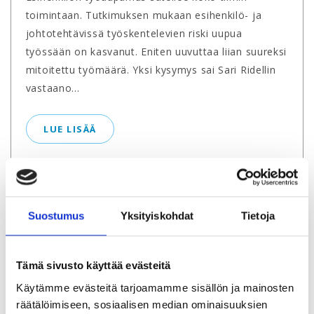
toimintaan. Tutkimuksen mukaan esihenkilö- ja
johtotehtävissä työskentelevien riski uupua
työssään on kasvanut. Eniten uuvuttaa liian suureksi
mitoitettu työmäärä. Yksi kysymys sai Sari Ridellin
vastaano...
LUE LISÄÄ
01.07.2024 |
Työelämä
Suostumus
Yksityiskohdat
Tietoja
Tämä sivusto käyttää evästeitä
Käytämme evästeitä tarjoamamme sisällön ja mainosten
Mikä neuvoksi, jos työpaikalla
räätälöimiseen, sosiaalisen median ominaisuuksien