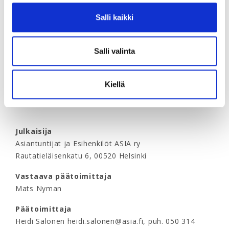
Numero 2 ilmestyy 7.5.
Salli kaikki
Numero 3 ilmestyy 1.10.
Numero 4 ilmestyy 10.12.
Salli valinta
Mediakortti
Lataa
ASIA-lehden mediakortti 2026
Kiellä
Julkaisija
Asiantuntijat ja Esihenkilöt ASIA ry
Rautatieläisenkatu 6, 00520 Helsinki
Vastaava päätoimittaja
Mats Nyman
Päätoimittaja
Heidi Salonen heidi.salonen@asia.fi, puh. 050 314