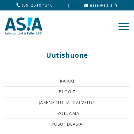
(09) 2510 1310
|
asia@asia.fi
Uutishuone
KAIKKI
BLOGIT
JÄSENEDUT JA -PALVELUT
TYÖELÄMÄ
TYÖSUHDEASIAT