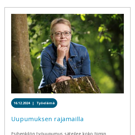
16.12.2024 |
Työelämä
Uupumuksen rajamailla
Esihenkilön työuupumus säteilee koko tiimin