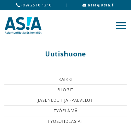
(09) 2510 1310
|
asia@asia.fi
Uutishuone
KAIKKI
BLOGIT
JÄSENEDUT JA -PALVELUT
TYÖELÄMÄ
TYÖSUHDEASIAT