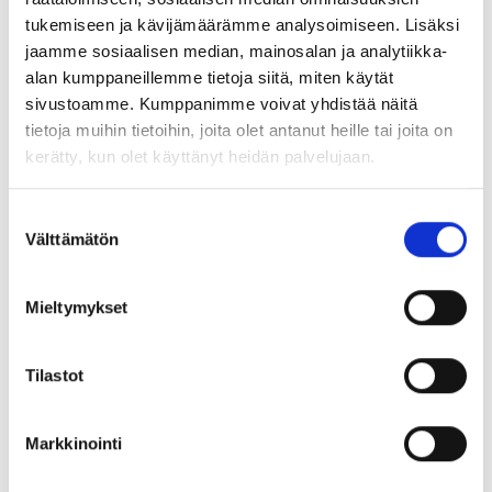
tukemiseen ja kävijämäärämme analysoimiseen. Lisäksi
jaamme sosiaalisen median, mainosalan ja analytiikka-
alan kumppaneillemme tietoja siitä, miten käytät
sivustoamme. Kumppanimme voivat yhdistää näitä
tietoja muihin tietoihin, joita olet antanut heille tai joita on
kerätty, kun olet käyttänyt heidän palvelujaan.
Suostumuksen
Välttämätön
valinta
ASIA-lehti
Mieltymykset
ASIA-lehti on neljä kertaa vuodessa ilmestyvä
Asiantuntijat ja Esihenkilöt ASIA ry:n on oma
jäsenlehti. ASIA-lehti seuraa työelämän ja
Tilastot
yhteiskunnan ja kehitystä jäsenkuntansa
näkökulmasta.
Markkinointi
Ilmestymisaikataulu 2026