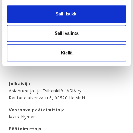
Numero 1 ilmestyy 19.2.
Numero 2 ilmestyy 7.5.
Salli kaikki
Numero 3 ilmestyy 1.10.
Numero 4 ilmestyy 10.12.
Salli valinta
Mediakortti
Lataa
ASIA-lehden mediakortti 2026
Kiellä
Julkaisija
Asiantuntijat ja Esihenkilöt ASIA ry
Rautatieläisenkatu 6, 00520 Helsinki
Vastaava päätoimittaja
Mats Nyman
Päätoimittaja