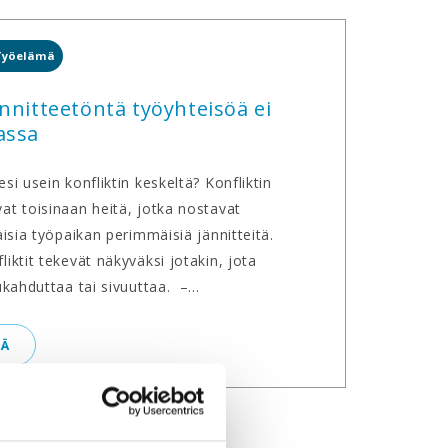
Työelämä
ännitteetöntä työyhteisöä ei
assa
si usein konfliktin keskeltä? Konfliktin
at toisinaan heitä, jotka nostavat
aisia työpaikan perimmäisiä jännitteitä.
liktit tekevät näkyväksi jotakin, jota
ukahduttaa tai sivuuttaa. –...
ÄÄ