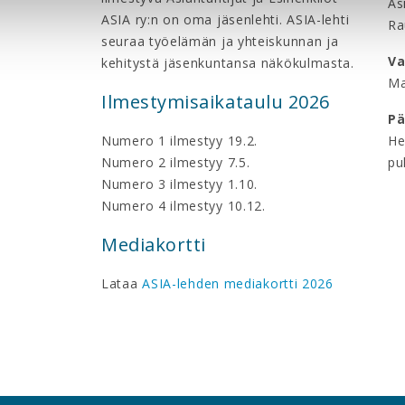
As
ASIA ry:n on oma jäsenlehti. ASIA-lehti
Ra
seuraa työelämän ja yhteiskunnan ja
Va
kehitystä jäsenkuntansa näkökulmasta.
Ma
Ilmestymisaikataulu 2026
Pä
Numero 1 ilmestyy 19.2.
He
Numero 2 ilmestyy 7.5.
pu
Numero 3 ilmestyy 1.10.
Numero 4 ilmestyy 10.12.
Mediakortti
Lataa
ASIA-lehden mediakortti 2026