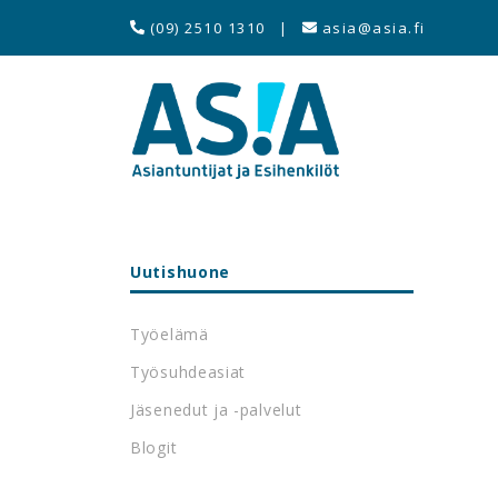
(09) 2510 1310
|
asia@asia.fi
Uutishuone
Työelämä
Työsuhdeasiat
Jäsenedut ja -palvelut
Blogit