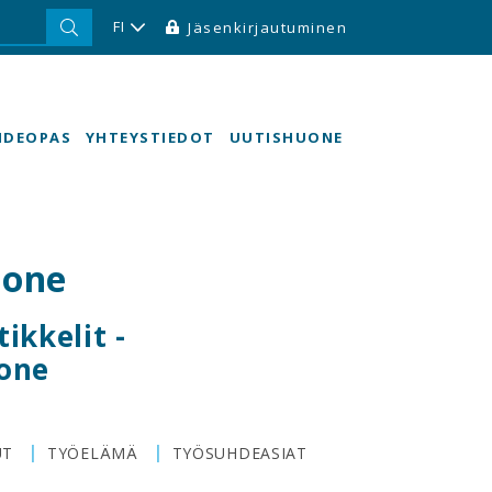
FI
Jäsenkirjautuminen
HDEOPAS
YHTEYSTIEDOT
UUTISHUONE
uone
ikkelit -
one
|
|
UT
TYÖELÄMÄ
TYÖSUHDEASIAT