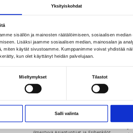
Yksityiskohdat
itä
mme sisällön ja mainosten räätälöimiseen, sosiaalisen median
iseen. Lisäksi jaamme sosiaalisen median, mainosalan ja analy
, miten käytät sivustoamme. Kumppanimme voivat yhdistää näitä t
n kerätty, kun olet käyttänyt heidän palvelujaan.
Mieltymykset
Tilastot
ASIA-lehti
Salli valinta
ASIA-lehti on neljä kertaa vuodessa
Ju
ilmestyvä Asiantuntijat ja Esihenkilöt