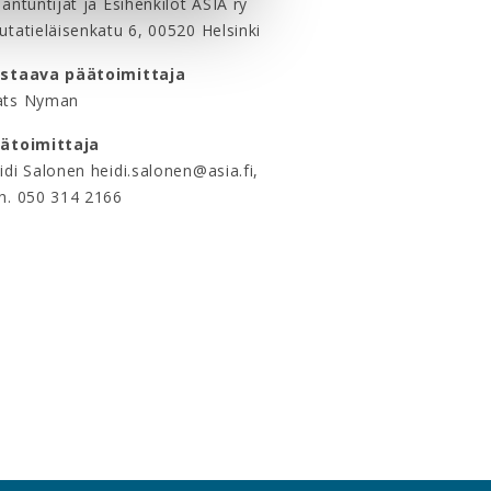
iantuntijat ja Esihenkilöt ASIA ry
utatieläisenkatu 6, 00520 Helsinki
staava päätoimittaja
ts Nyman
ätoimittaja
idi Salonen heidi.salonen@asia.fi,
h. 050 314 2166