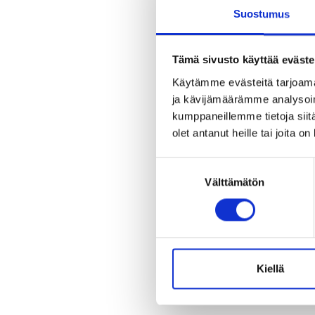
Suostumus
Tämä sivusto käyttää eväste
Käytämme evästeitä tarjoama
ja kävijämäärämme analysoim
kumppaneillemme tietoja siitä
olet antanut heille tai joita o
Suostumuksen
Välttämätön
valinta
Kiellä