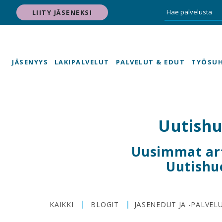
LIITY JÄSENEKSI
JÄSENYYS
LAKIPALVELUT
PALVELUT & EDUT
TYÖSU
Uutish
Uusimmat art
Uutishu
|
|
KAIKKI
BLOGIT
JÄSENEDUT JA -PALVEL