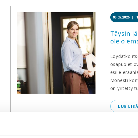
05.05.2026 |
Täysin j
ole olem
Löydätkö itse
osapuolet ov
esille eräänl
Monesti konf
on yritetty t
LUE LIS