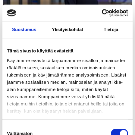
Kone johtajan paikalla
Suostumus
Yksityiskohdat
Tietoja
03.10.2025 |
Työelämä
Tämä sivusto käyttää evästeitä
Käytämme evästeitä tarjoamamme sisällön ja mainosten
räätälöimiseen, sosiaalisen median ominaisuuksien
tukemiseen ja kävijämäärämme analysoimiseen. Lisäksi
jaamme sosiaalisen median, mainosalan ja analytiikka-
Uusin Työterveyslaitoksen tutkimus
alan kumppaneillemme tietoja siitä, miten käytät
paljastaa: asiantuntijatyön kuormitus
sivustoamme. Kumppanimme voivat yhdistää näitä
uhkaa jaksamista
tietoja muihin tietoihin, joita olet antanut heille tai joita on
kerätty, kun olet käyttänyt heidän palvelujaan.
02.05.2022 |
Työelämä
Suostumuksen
Välttämätön
valinta