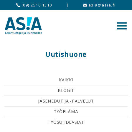
(09) 2510 1310
|
asia@asia.fi
Uutishuone
KAIKKI
BLOGIT
JÄSENEDUT JA -PALVELUT
TYÖELÄMÄ
TYÖSUHDEASIAT