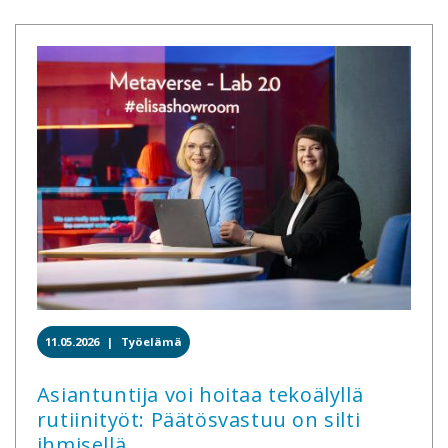
11.05.2026 |
Työelämä
Asiantuntija voi hoitaa tekoälyllä
rutiinityöt: Päätösvastuu on silti
ihmisellä