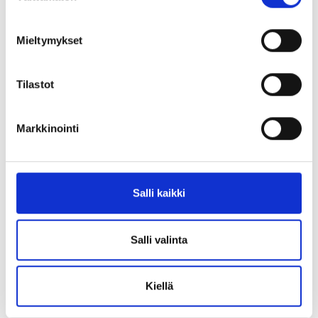
Mieltymykset
Tilastot
Teetkö sinäkin harmaata ylityötä?
Markkinointi
ASIA-lehti
Salli kaikki
ASIA-lehti on neljä kertaa vuodessa ilmestyvä
Asiantuntijat ja Esihenkilöt ASIA ry:n on oma
jäsenlehti. ASIA-lehti seuraa työelämän ja
Salli valinta
yhteiskunnan ja kehitystä jäsenkuntansa
näkökulmasta.
Kiellä
Ilmestymisaikataulu 2026