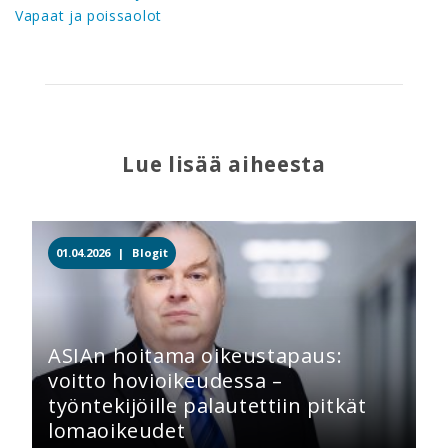
Vapaat ja poissaolot
Lue lisää aiheesta
01.04.2026 |
Blogit
ASIAn hoitama oikeustapaus:
voitto hovioikeudessa –
työntekijöille palautettiin pitkät
lomaoikeudet