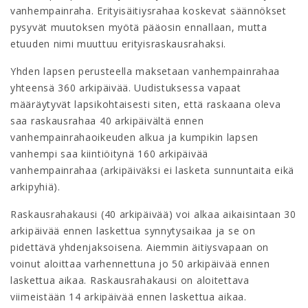
vanhempainraha. Erityisäitiysrahaa koskevat säännökset
pysyvät muutoksen myötä pääosin ennallaan, mutta
etuuden nimi muuttuu erityisraskausrahaksi.
Yhden lapsen perusteella maksetaan vanhempainrahaa
yhteensä 360 arkipäivää. Uudistuksessa vapaat
määräytyvät lapsikohtaisesti siten, että raskaana oleva
saa raskausrahaa 40 arkipäivältä ennen
vanhempainrahaoikeuden alkua ja kumpikin lapsen
vanhempi saa kiintiöitynä 160 arkipäivää
vanhempainrahaa (arkipäiväksi ei lasketa sunnuntaita eikä
arkipyhiä).
Raskausrahakausi (40 arkipäivää) voi alkaa aikaisintaan 30
arkipäivää ennen laskettua synnytysaikaa ja se on
pidettävä yhdenjaksoisena. Aiemmin äitiysvapaan on
voinut aloittaa varhennettuna jo 50 arkipäivää ennen
laskettua aikaa. Raskausrahakausi on aloitettava
viimeistään 14 arkipäivää ennen laskettua aikaa.