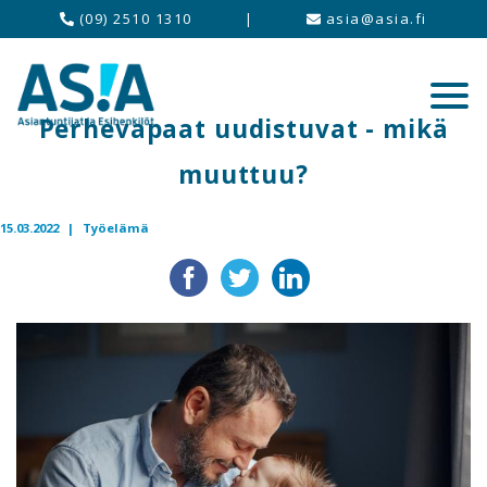
(09) 2510 1310
|
asia@asia.fi
Perhevapaat uudistuvat - mikä
muuttuu?
15.03.2022 |
Työelämä