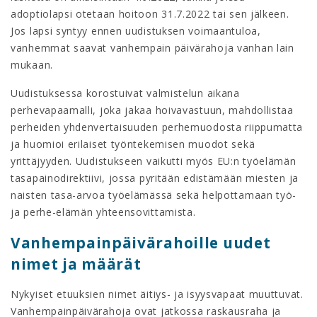
adoptiolapsi otetaan hoitoon 31.7.2022 tai sen jälkeen.
Jos lapsi syntyy ennen uudistuksen voimaantuloa,
vanhemmat saavat vanhempain päivärahoja vanhan lain
mukaan.
Uudistuksessa korostuivat valmistelun aikana
perhevapaamalli, joka jakaa hoivavastuun, mahdollistaa
perheiden yhdenvertaisuuden perhemuodosta riippumatta
ja huomioi erilaiset työntekemisen muodot sekä
yrittäjyyden. Uudistukseen vaikutti myös EU:n työelämän
tasapainodirektiivi, jossa pyritään edistämään miesten ja
naisten tasa-arvoa työelämässä sekä helpottamaan työ-
ja perhe-elämän yhteensovittamista.
Vanhempainpäivärahoille uudet
nimet ja määrät
Nykyiset etuuksien nimet äitiys- ja isyysvapaat muuttuvat.
Vanhempainpäivärahoja ovat jatkossa raskausraha ja