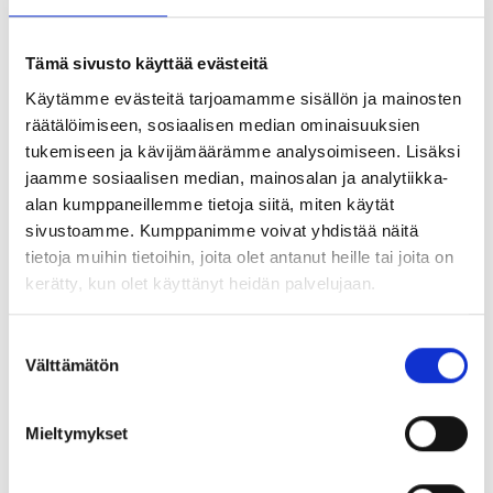
Uudistuksessa joustavuus lisääntyy huomattavasti.
Tämä sivusto käyttää evästeitä
Joustojen määrä riippuu osin myös siitä, onko vanhempi
yrittäjä, monimuotoisen työn tekijä tai freelancer vai työ-
Käytämme evästeitä tarjoamamme sisällön ja mainosten
tai virkasuhteessa oleva. Perhevapaajärjestelmä
räätälöimiseen, sosiaalisen median ominaisuuksien
mahdollistaa sen, että vanhemmat voivat määritellä
tukemiseen ja kävijämäärämme analysoimiseen. Lisäksi
vapaasti sen, milloin ovat
jaamme sosiaalisen median, mainosalan ja analytiikka-
vanhempainvapaalla
ja milloin ansiotyössä, eikä
alan kumppaneillemme tietoja siitä, miten käytät
työssäolopäiviltä makseta minimipäivärahaa.
sivustoamme. Kumppanimme voivat yhdistää näitä
Työsuhteessa olevilla olisi oikeus pitää
tietoja muihin tietoihin, joita olet antanut heille tai joita on
vanhempainvapaata 1–4 vähintään 12 arkipäivän jaksossa
kerätty, kun olet käyttänyt heidän palvelujaan.
lasta kohden.
Suostumuksen
Joustavuutta lisää myös mahdollisuus käyttää
Välttämätön
valinta
hoitovapaata ja saada kotihoidontukea
vanhempainvapaajaksojen välissä, kun lapsi on täyttänyt
kuusi kuukautta. Muutoin kotihoidontukea tai
Mieltymykset
lastenhoitotukijärjestelmää ei tässä yhteydessä
uudistettu. Hoitovapaa säilyy muutoin nykyisen