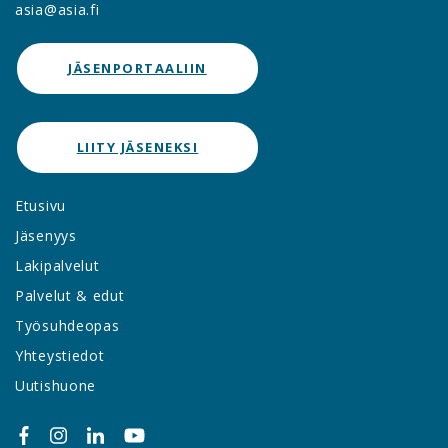
asia@asia.fi
JÄSENPORTAALIIN
LIITY JÄSENEKSI
Etusivu
Jäsenyys
Lakipalvelut
Palvelut & edut
Työsuhdeopas
Yhteystiedot
Uutishuone