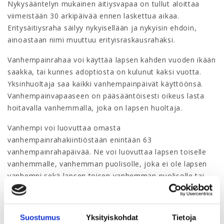
Nykysääntelyn mukainen äitiysvapaa on tullut aloittaa
viimeistään 30 arkipäivää ennen laskettua aikaa.
Eritysäitiysraha säilyy nykyisellään ja nykyisin ehdoin,
ainoastaan nimi muuttuu erityisraskausrahaksi.
Vanhempainrahaa voi käyttää lapsen kahden vuoden ikään
saakka, tai kunnes adoptiosta on kulunut kaksi vuotta.
Yksinhuoltaja saa kaikki vanhempainpäivät käyttöönsä.
Vanhempainvapaaseen on pääsääntöisesti oikeus lasta
hoitavalla vanhemmalla, joka on lapsen huoltaja.
Vanhempi voi luovuttaa omasta
vanhempainrahakiintiöstään enintään 63
vanhempainrahapäivää. Ne voi luovuttaa lapsen toiselle
vanhemmalle, vanhemman puolisolle, joka ei ole lapsen
vanhempi sekä lapsen toisen vanhemman puolisolle tai
lapsen muulle huoltajalle. Luovutettavat päivät on myös
mahdollista jakaa useamman henkilön kesken. Tämä
osaltaan lisää monimuotoisten perheiden mahdollisuuksia
Suostumus
Yksityiskohdat
Tietoja
vanhemmuuden jakamiseen.