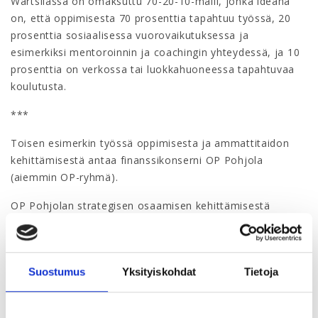
Wärtsilässä on omaksuttu 70-20-10-malli, jonka ideana
on, että oppimisesta 70 prosenttia tapahtuu työssä, 20
prosenttia sosiaalisessa vuorovaikutuksessa ja
esimerkiksi mentoroinnin ja coachingin yhteydessä, ja 10
prosenttia on verkossa tai luokkahuoneessa tapahtuvaa
koulutusta.
***
Toisen esimerkin työssä oppimisesta ja ammattitaidon
kehittämisestä antaa finanssikonserni OP Pohjola
(aiemmin OP-ryhmä).
OP Pohjolan strategisen osaamisen kehittämisestä
vastaava asiantuntija
Mikko Reijonen
kertoo, että
konsernissa on nimetty kuusi erityisen tärkeää osaamisen
kehityskohdetta, kuten esimerkiksi johtajuus,
Suostumus
Yksityiskohdat
Tietoja
liiketoimintaosaaminen sekä teknologiaosaaminen ja
tekoäly.