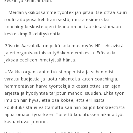
keskittyä kehittämään.
– Meidän yksikössämme työntekijän pitää itse ottaa suuri
rooli taitojensa kehittämisestä, mutta esimerkiksi
coaching-keskustelujen ideana on auttaa kirkastamaan
keskeisimpiä kehityskohtia.
Gästrin-Aarvalalla on pitkä kokemus myös HR-tehtävistä
ja eri organisaatioissa työskentelemisestä. Eräs asia
jaksaa edelleen ihmetyttää häntä.
– Vaikka organisaatio tukisi oppimista ja siihen olisi
varattu budjettia ja luotu rakenteita kuten coachingia,
hämmentävän harva työntekijä oikeasti ottaa sen ajan
arjesta ja hyödyntää tarjotun mahdollisuuden. Ehkä työn
imu on niin hyvä, että osa kokee, että erillisistä
koulutuksista ei välttämättä saa niin paljon konkreettista
apua omaan työarkeen. Tai että koulutuksen aikana työt
kasaantuvat jonoon.