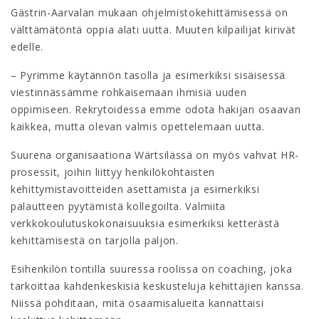
Gästrin-Aarvalan mukaan ohjelmistokehittämisessä on
välttämätöntä oppia alati uutta. Muuten kilpailijat kirivät
edelle.
– Pyrimme käytännön tasolla ja esimerkiksi sisäisessä
viestinnässämme rohkaisemaan ihmisiä uuden
oppimiseen. Rekrytoidessa emme odota hakijan osaavan
kaikkea, mutta olevan valmis opettelemaan uutta.
Suurena organisaationa Wärtsilässä on myös vahvat HR-
prosessit, joihin liittyy henkilökohtaisten
kehittymistavoitteiden asettamista ja esimerkiksi
palautteen pyytämistä kollegoilta. Valmiita
verkkokoulutuskokonaisuuksia esimerkiksi ketterästä
kehittämisestä on tarjolla paljon.
Esihenkilön tontilla suuressa roolissa on coaching, joka
tarkoittaa kahdenkeskisiä keskusteluja kehittäjien kanssa.
Niissä pohditaan, mitä osaamisalueita kannattaisi