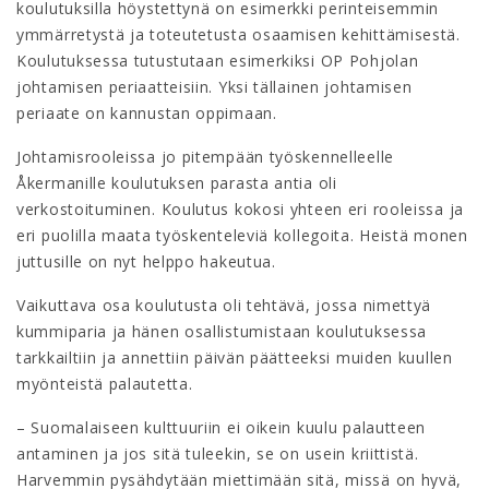
koulutuksilla höystettynä on esimerkki perinteisemmin
ymmärretystä ja toteutetusta osaamisen kehittämisestä.
Koulutuksessa tutustutaan esimerkiksi OP Pohjolan
johtamisen periaatteisiin. Yksi tällainen johtamisen
periaate on kannustan oppimaan.
Johtamisrooleissa jo pitempään työskennelleelle
Åkermanille koulutuksen parasta antia oli
verkostoituminen. Koulutus kokosi yhteen eri rooleissa ja
eri puolilla maata työskenteleviä kollegoita. Heistä monen
juttusille on nyt helppo hakeutua.
Vaikuttava osa koulutusta oli tehtävä, jossa nimettyä
kummiparia ja hänen osallistumistaan koulutuksessa
tarkkailtiin ja annettiin päivän päätteeksi muiden kuullen
myönteistä palautetta.
– Suomalaiseen kulttuuriin ei oikein kuulu palautteen
antaminen ja jos sitä tuleekin, se on usein kriittistä.
Harvemmin pysähdytään miettimään sitä, missä on hyvä,