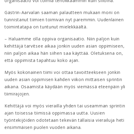
organisaatio voi toimia tehokkaammin kuin siiloina.
Gästrin-Aarvalan saaman palautteen mukaan moni on
tunnistanut tiimien toimivan nyt paremmin. Uudenlainen
toimintatapa on tuntunut mielekkäältä.
– Haluamme olla oppiva organisaatio. Niin paljon kuin
kehittäjä tarvitsee aikaa jonkin uuden asian oppimiseen,
niin paljon aikaa hän siihen saa käyttää. Oletuksena on,
että oppimista tapahtuu koko ajan.
Myös kokonainen tiimi voi ottaa tavoitteekseen jonkin
uuden asian oppimisen kahden viikon mittaisen sprintin
aikana. Osaamista käydään myös viemässä eteenpäin yli
tiimirajojen.
Kehittäjä voi myös vierailla yhden tai useamman sprintin
ajan toisessa tiimissä oppimassa uutta. Uusien
työntekijöiden odotetaan tekevän tällaisia vierailuja heti
ensimmäisen puolen vuoden aikana.