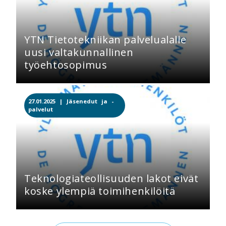
YTN Tietotekniikan palvelualalle
uusi valtakunnallinen
työehtosopimus
27.01.2025 |
Jäsenedut ja -
palvelut
Teknologiateollisuuden lakot eivät
koske ylempiä toimihenkilöitä