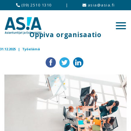
(09) 2510 1310
|
asia@asia.fi
Oppiva organisaatio
31.12.2025 |
Työelämä