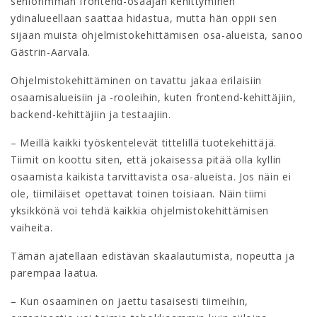
seniorimman frontend-osaajan kehittyminen
ydinalueellaan saattaa hidastua, mutta hän oppii sen
sijaan muista ohjelmistokehittämisen osa-alueista, sanoo
Gästrin-Aarvala.
Ohjelmistokehittäminen on tavattu jakaa erilaisiin
osaamisalueisiin ja -rooleihin, kuten frontend-kehittäjiin,
backend-kehittäjiin ja testaajiin.
– Meillä kaikki työskentelevät tittelillä tuotekehittäjä.
Tiimit on koottu siten, että jokaisessa pitää olla kyllin
osaamista kaikista tarvittavista osa-alueista. Jos näin ei
ole, tiimiläiset opettavat toinen toisiaan. Näin tiimi
yksikkönä voi tehdä kaikkia ohjelmistokehittämisen
vaiheita.
Tämän ajatellaan edistävän skaalautumista, nopeutta ja
parempaa laatua.
– Kun osaaminen on jaettu tasaisesti tiimeihin,