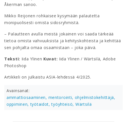
Åkerman sanoo.
Mikko Reijonen rohkaisee kysymään palautetta
monipuolisesti omista sidosryhmistä.
– Palautteen avulla meistä jokainen voi saada tärkeää
tietoa omista vahvuuksista ja kehityskohteista ja kehittää
sen pohjalta omaa osaamistaan – joka päivä.
Teksti:
Iida Ylinen
Kuvat:
Iida Ylinen / Wärtsilä, Adobe
Photoshop
Artikkeli on julkaistu ASIA-lehdessä 4/2025.
Avainsanat:
ammattiosaaminen,
mentorointi,
ohjelmistokehittäjä,
oppiminen,
työtaidot,
työyhteisö,
Wärtsilä