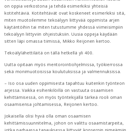
on oppia verkostona ja tehdä esimerkiksi yhteisiä
kotitehtäviä. Kotitehtävät ovat koskeneet esimerkiksi sitä,
miten muotoilemme tekoälyyn liittyvää oppimista arjen
käytäntöihin tai miten tutustumme yhdessä viimeisimpiin
tekoälyyn liittyviin ohjeistuksiin. Uusia oppeja käydään
sitten läpi omassa tiimissä, Mikko Reijonen kertoo.
Tekoälylähettiläitä on tällä hetkellä yli 400.
Uutta opitaan myös mentorointiohjelmissa, työkierrossa
sekä monimuotoisissa koulutuksissa ja valmennuksissa.
– Iso osa uuden oppimisesta tapahtuu kuitenkin työnteon
arjessa. Vaikka esihenkilöillä on vastuuta osaamisen
kehittämisessä, on myös työntekijällä tärkeä rooli oman
osaamisensa johtamisessa, Reijonen kertoo.
Jokaisella olisi hyvä olla oman osaamisen
kehittämissuunnitelma, johon on valittu osaamistarpeita,
jotka parhaassa tapauksessa liittyvät konsernin nimeämiin