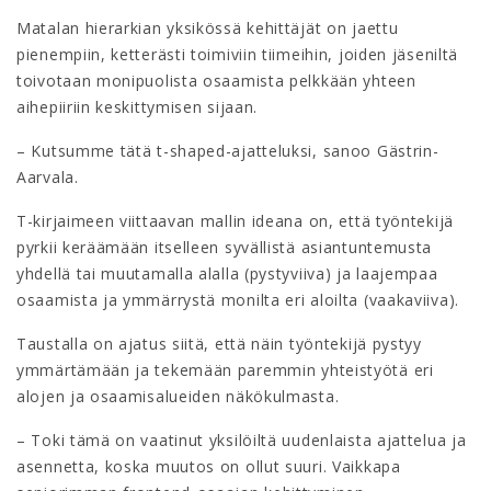
Matalan hierarkian yksikössä kehittäjät on jaettu
pienempiin, ketterästi toimiviin tiimeihin, joiden jäseniltä
toivotaan monipuolista osaamista pelkkään yhteen
aihepiiriin keskittymisen sijaan.
– Kutsumme tätä t-shaped-ajatteluksi, sanoo Gästrin-
Aarvala.
T-kirjaimeen viittaavan mallin ideana on, että työntekijä
pyrkii keräämään itselleen syvällistä asiantuntemusta
yhdellä tai muutamalla alalla (pystyviiva) ja laajempaa
osaamista ja ymmärrystä monilta eri aloilta (vaakaviiva).
Taustalla on ajatus siitä, että näin työntekijä pystyy
ymmärtämään ja tekemään paremmin yhteistyötä eri
alojen ja osaamisalueiden näkökulmasta.
– Toki tämä on vaatinut yksilöiltä uudenlaista ajattelua ja
asennetta, koska muutos on ollut suuri. Vaikkapa