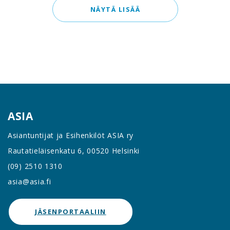
NÄYTÄ LISÄÄ
ASIA
Asiantuntijat ja Esihenkilöt ASIA ry
Rautatieläisenkatu 6, 00520 Helsinki
(09) 2510 1310
asia@asia.fi
JÄSENPORTAALIIN