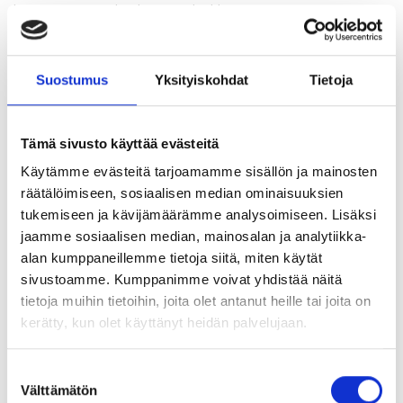
laajennettaisiin koskemaan kaikkia
kilpailukieltosopimuksia. Tämä on myös YTYn ja Akavan
tavoitteiden mukaista.
Suostumus
Yksityiskohdat
Tietoja
Jos rajoitusajaksi on sovittu enintään kuusi kuukautta, on
työnantajan maksettava työntekijälle rajoitusajalta
korvaus, joka vastaa neljääkymmentä prosenttia
Tämä sivusto käyttää evästeitä
työntekijän palkasta. Jos rajoitusajaksi on sovittu yli kuusi
Käytämme evästeitä tarjoamamme sisällön ja mainosten
kuukautta, on työntekijälle maksettava rajoitusajalta
räätälöimiseen, sosiaalisen median ominaisuuksien
korvaus, joka vastaa kuuttakymmentä prosenttia
tukemiseen ja kävijämäärämme analysoimiseen. Lisäksi
työntekijän palkasta. Lisäksi ehdotetaan säädettäväksi
jaamme sosiaalisen median, mainosalan ja analytiikka-
korvauksen maksamisajankohdasta ja työnantajan
alan kumppaneillemme tietoja siitä, miten käytät
oikeudesta irtisanoa kilpailukieltosopimus. Kilpailukieltojen
sivustoamme. Kumppanimme voivat yhdistää näitä
rajoittamista koskeva hallituksen esitys käsiteltäneen
tietoja muihin tietoihin, joita olet antanut heille tai joita on
eduskunnassa syysistuntokauden aikana.
kerätty, kun olet käyttänyt heidän palvelujaan.
Lakimuutos olisi tervetullut ja vähentäisi todennäköisesti
nimenomaan aiheettomien kilpailukieltojen määrää.
Suostumuksen
Välttämätön
Yritykset tuskin haluaisivat maksaa tarpeettomista
valinta