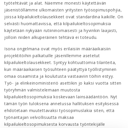
työtehtävät ja alat. Näemme monesti käytettävän
jäsenistöllämme ulkomaisten yritysten työsopimuspohjia,
joissa kilpailukieltolausekkeet ovat standardina kaikille. On
selvästi huomattavissa, että kilpailukieltosopimuksia
käytetään nykyään rutiininomaisesti ja hyvinkin laajasti,
jolloin niiden alkuperäinen tehtävä ei toteudu.
Isona ongelmana ovat myös erilaisiin määräaikaisiin
projektitöihin palkatuille jäsenillemme asetetut
kilpailukieltolausekkeet. Syntyy kohtuuttomia tilanteita,
kun määräaikaisen työsuhteen päätyttyä työllistyminen
omaa osaamista ja koulutusta vastaaviin töihin estyy.
Työ- ja elinkeinoministeriö asettikin jo kaksi vuotta sitten
työryhmän valmistelemaan muutosta
kilpailukieltosopimuksia koskevaan lainsäädäntöön. Nyt
tämän työn tuloksena annetussa hallituksen esityksessä
ehdotetaan muutettavaksi työsopimuslakia siten, että
työnantajan velvollisuutta maksaa
kilpailukieltosopimuksesta korvausta työntekijälle