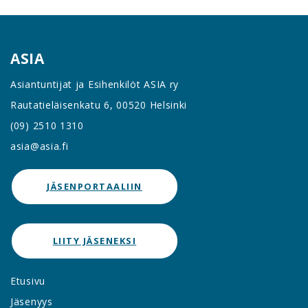
ASIA
Asiantuntijat ja Esihenkilöt ASIA ry
Rautatieläisenkatu 6, 00520 Helsinki
(09) 2510 1310
asia@asia.fi
JÄSENPORTAALIIN
LIITY JÄSENEKSI
Etusivu
Jäsenyys