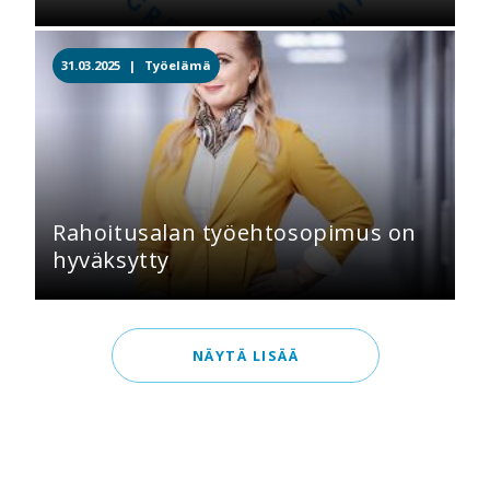
31.03.2025 |
Työelämä
Rahoitusalan työehtosopimus on
hyväksytty
NÄYTÄ LISÄÄ