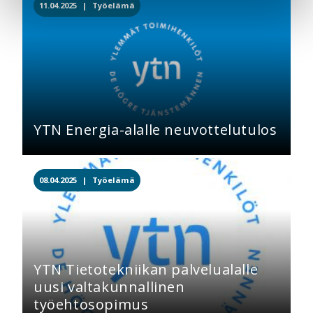
11.04.2025 |
Työelämä
YTN Energia-alalle neuvottelutulos
08.04.2025 |
Työelämä
YTN Tietotekniikan palvelualalle
uusi valtakunnallinen
työehtosopimus