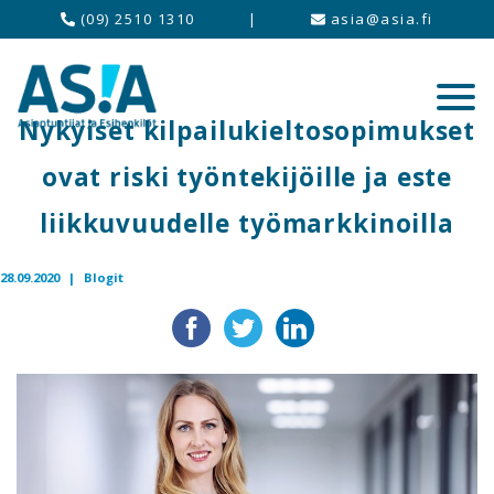
(09) 2510 1310
|
asia@asia.fi
Nykyiset kilpailukieltosopimukset
ovat riski työntekijöille ja este
liikkuvuudelle työmarkkinoilla
28.09.2020 |
Blogit