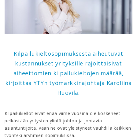
Kilpailukieltosopimuksesta aiheutuvat
kustannukset yrityksille rajoittaisivat
aiheettomien kilpailukieltojen määrää,
kirjoittaa YTYn työmarkkinajohtaja Karoliina
Huovila.
Kilpailukiellot eivät enää viime vuosina ole koskeneet
pelkästään yritysten ylintä johtoa ja johtavia
asiantuntijoita, vaan ne ovat yleistyneet vauhdilla kaikkien
työntekijäryhmien sopimuksissa.