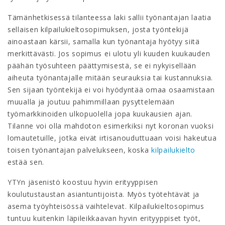
Tämänhetkisessä tilanteessa laki sallii työnantajan laatia
sellaisen kilpailukieltosopimuksen, josta työntekijä
ainoastaan kärsii, samalla kun työnantaja hyötyy siitä
merkittävästi. Jos sopimus ei ulotu yli kuuden kuukauden
päähän työsuhteen päättymisestä, se ei nykyisellään
aiheuta työnantajalle mitään seurauksia tai kustannuksia.
Sen sijaan työntekijä ei voi hyödyntää omaa osaamistaan
muualla ja joutuu pahimmillaan pysyttelemään
työmarkkinoiden ulkopuolella jopa kuukausien ajan.
Tilanne voi olla mahdoton esimerkiksi nyt koronan vuoksi
lomautetuille, jotka eivät irtisanouduttuaan voisi hakeutua
toisen työnantajan palvelukseen, koska
kilpailukielto
estää sen.
YTYn jäsenistö koostuu hyvin erityyppisen
koulutustaustan asiantuntijoista. Myös työtehtävät ja
asema työyhteisössä vaihtelevat. Kilpailukieltosopimus
tuntuu kuitenkin läpileikkaavan hyvin erityyppiset työt,