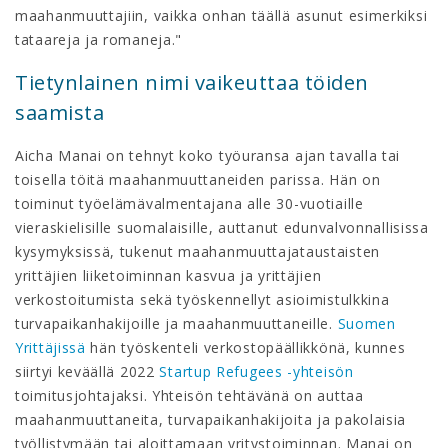
maahanmuuttajiin, vaikka onhan täällä asunut esimerkiksi
tataareja ja romaneja."
Tietynlainen nimi vaikeuttaa töiden
saamista
Aicha Manai on tehnyt koko työuransa ajan tavalla tai
toisella töitä maahanmuuttaneiden parissa. Hän on
toiminut työelämävalmentajana alle 30-vuotiaille
vieraskielisille suomalaisille, auttanut edunvalvonnallisissa
kysymyksissä, tukenut maahanmuuttajataustaisten
yrittäjien liiketoiminnan kasvua ja yrittäjien
verkostoitumista sekä työskennellyt asioimistulkkina
turvapaikanhakijoille ja maahanmuuttaneille.
Suomen
Yrittäjissä
hän työskenteli verkostopäällikkönä, kunnes
siirtyi keväällä 2022
Startup Refugees -yhteisön
toimitusjohtajaksi. Yhteisön tehtävänä on auttaa
maahanmuuttaneita, turvapaikanhakijoita ja pakolaisia
työllistymään tai aloittamaan yritystoiminnan. Manai on