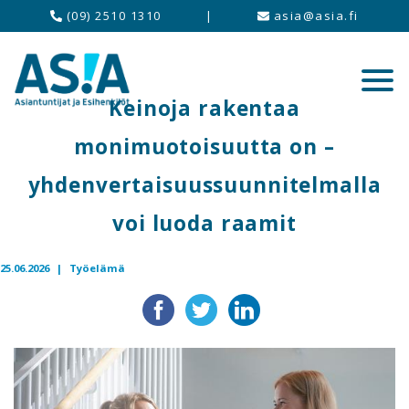
(09) 2510 1310
|
asia@asia.fi
Keinoja rakentaa
monimuotoisuutta on –
yhdenvertaisuussuunnitelmalla
voi luoda raamit
25.06.2026 |
Työelämä