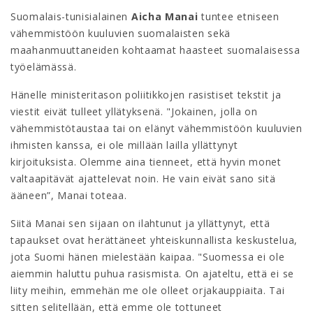
Suomalais-tunisialainen
Aicha Manai
tuntee etniseen
vähemmistöön kuuluvien suomalaisten sekä
maahanmuuttaneiden kohtaamat haasteet suomalaisessa
työelämässä.
Hänelle ministeritason poliitikkojen rasistiset tekstit ja
viestit eivät tulleet yllätyksenä. "Jokainen, jolla on
vähemmistötaustaa tai on elänyt vähemmistöön kuuluvien
ihmisten kanssa, ei ole millään lailla yllättynyt
kirjoituksista. Olemme aina tienneet, että hyvin monet
valtaapitävät ajattelevat noin. He vain eivät sano sitä
ääneen”, Manai toteaa.
Siitä Manai sen sijaan on ilahtunut ja yllättynyt, että
tapaukset ovat herättäneet yhteiskunnallista keskustelua,
jota Suomi hänen mielestään kaipaa. "Suomessa ei ole
aiemmin haluttu puhua rasismista. On ajateltu, että ei se
liity meihin, emmehän me ole olleet orjakauppiaita. Tai
sitten selitellään, että emme ole tottuneet