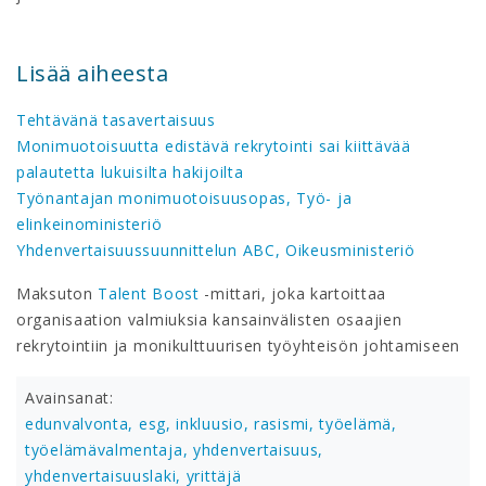
Lisää aiheesta
Tehtävänä tasavertaisuus
Monimuotoisuutta edistävä rekrytointi sai kiittävää
palautetta lukuisilta hakijoilta
Työnantajan monimuotoisuusopas, Työ- ja
elinkeinoministeriö
Yhdenvertaisuussuunnittelun ABC, Oikeusministeriö
Maksuton
Talent Boost
-mittari, joka kartoittaa
organisaation valmiuksia kansainvälisten osaajien
rekrytointiin ja monikulttuurisen työyhteisön johtamiseen
Avainsanat:
edunvalvonta,
esg,
inkluusio,
rasismi,
työelämä,
työelämävalmentaja,
yhdenvertaisuus,
yhdenvertaisuuslaki,
yrittäjä