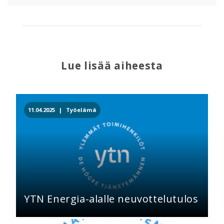
Lue lisää aiheesta
11.04.2025 |
Työelämä
YTN Energia-alalle neuvottelutulos