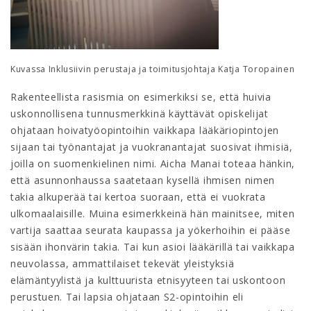
Kuvassa Inklusiivin perustaja ja toimitusjohtaja Katja Toropainen
Rakenteellista rasismia on esimerkiksi se, että huivia
uskonnollisena tunnusmerkkinä käyttävät opiskelijat
ohjataan hoivatyöopintoihin vaikkapa lääkäriopintojen
sijaan tai työnantajat ja vuokranantajat suosivat ihmisiä,
joilla on suomenkielinen nimi. Aicha Manai toteaa hänkin,
että asunnonhaussa saatetaan kysellä ihmisen nimen
takia alkuperää tai kertoa suoraan, että ei vuokrata
ulkomaalaisille. Muina esimerkkeinä hän mainitsee, miten
vartija saattaa seurata kaupassa ja yökerhoihin ei pääse
sisään ihonvärin takia. Tai kun asioi lääkärillä tai vaikkapa
neuvolassa, ammattilaiset tekevät yleistyksiä
elämäntyylistä ja kulttuurista etnisyyteen tai uskontoon
perustuen. Tai lapsia ohjataan S2-opintoihin eli