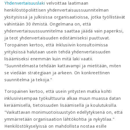
Yhdenvertaisuuslaki
velvoittaa laatimaan
henkilöstöpoliittisen yhdenvertaisuussuunnitelman
yksityisissä ja julkisissa organisaatioissa, jotka työllistävät
vähintään 30 ihmistä. Ongelmana on, että
yhdenvertaisuussuunnitelma saattaa jäädä vain paperiksi,
ja teot yhdenvertaisuuden edistämiseksi puuttuvat.
Toropainen kertoo, että Inklusiivin konsultoimissa
yrityksissä halutaan usein tehdä yhdenvertaisuuden
lisäämiseksi enemmän kuin mitä laki vaatii.
"Suunnitelmasta tehdään kattavampi ja mietitään, miten
se viedään strategiaan ja arkeen. On konkreettinen
suunnitelma ja tekoja."
Toropainen kertoo, että usein yritysten matka kohti
inklusiivisempaa työkulttuuria alkaa muun muassa datan
keräämisellä, tietoisuuden lisäämisellä ja koulutuksilla.
"Vaikuttavan monimuotoisuustyön edellytyksenä on, että
ymmärretään organisaation lähtökohtia ja nykytilaa."
Henkilöstökyselyissä on mahdollista nostaa esille