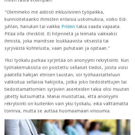
"Olemmeko me aidosti inklusiivinen työpaikka,
kunnioitetaanko ihmisten erilaisia uskomuksia, voiko Eid-
juhlan, hanukan tai vaikka
Priden
takia saada vapaata.
Pitää olla checklist. Ei hiljennetä ja leimata vaikeaksi
ihmistä, joka mainitsee loukkaavista vitseistä tai
syrjivästä kohtelusta, vaan puhutaan ja opitaan."
Yksi työkalu purkaa syrjintää on anonyymi rekrytointi. Kun
työhakemuksista on poistettu sellaiset tiedot, joista voisi
päätellä hakijan etnisen taustan, voi työhaastatteluun
valikoitua sellaisia hakijoita, jotka joko tiedostettujen tai
tiedostamattomien syrjivien asenteiden takia olisi muuten
jätetty kutsumatta. Manai muistuttaa, että anonyymi
rekrytointi on kuitenkin vain yksi työkalu, eikä välttämättä
toimiva, mutta se auttaa huomaamaan vinoumia.