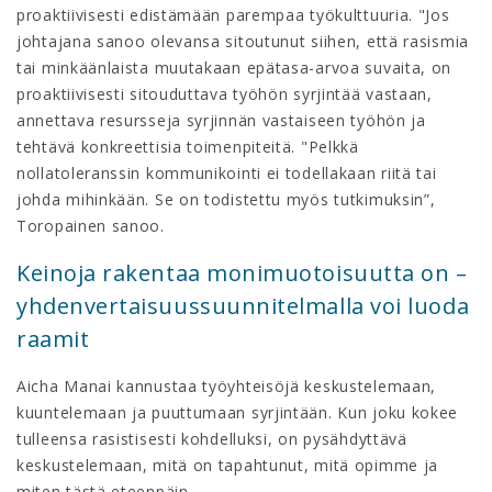
proaktiivisesti edistämään parempaa työkulttuuria. "Jos
johtajana sanoo olevansa sitoutunut siihen, että rasismia
tai minkäänlaista muutakaan epätasa-arvoa suvaita, on
proaktiivisesti sitouduttava työhön syrjintää vastaan,
annettava resursseja syrjinnän vastaiseen työhön ja
tehtävä konkreettisia toimenpiteitä. "Pelkkä
nollatoleranssin kommunikointi ei todellakaan riitä tai
johda mihinkään. Se on todistettu myös tutkimuksin”,
Toropainen sanoo.
Keinoja rakentaa monimuotoisuutta on –
yhdenvertaisuussuunnitelmalla voi luoda
raamit
Aicha Manai kannustaa työyhteisöjä keskustelemaan,
kuuntelemaan ja puuttumaan syrjintään. Kun joku kokee
tulleensa rasistisesti kohdelluksi, on pysähdyttävä
keskustelemaan, mitä on tapahtunut, mitä opimme ja
miten tästä eteenpäin.