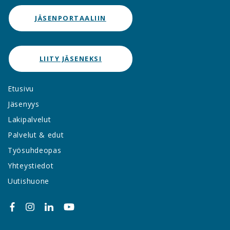
JÄSENPORTAALIIN
LIITY JÄSENEKSI
Etusivu
Jäsenyys
Lakipalvelut
Palvelut & edut
Työsuhdeopas
Yhteystiedot
Uutishuone