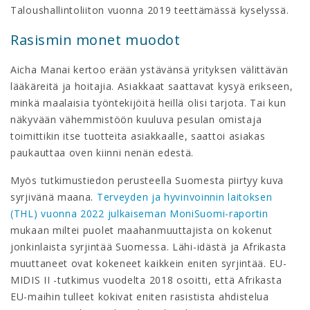
Taloushallintoliiton vuonna 2019 teettämässä kyselyssä.
Rasismin monet muodot
Aicha Manai kertoo erään ystävänsä yrityksen välittävän
lääkäreitä ja hoitajia. Asiakkaat saattavat kysyä erikseen,
minkä maalaisia työntekijöitä heillä olisi tarjota. Tai kun
näkyvään vähemmistöön kuuluva pesulan omistaja
toimittikin itse tuotteita asiakkaalle, saattoi asiakas
paukauttaa oven kiinni nenän edestä.
Myös tutkimustiedon perusteella Suomesta piirtyy kuva
syrjivänä maana.
Terveyden ja hyvinvoinnin laitoksen
(THL) vuonna 2022 julkaiseman MoniSuomi-raportin
mukaan miltei puolet maahanmuuttajista on kokenut
jonkinlaista syrjintää Suomessa. Lähi-idästä ja Afrikasta
muuttaneet ovat kokeneet kaikkein eniten syrjintää. EU-
MIDIS II -tutkimus vuodelta 2018 osoitti, että Afrikasta
EU-maihin tulleet kokivat eniten rasistista ahdistelua