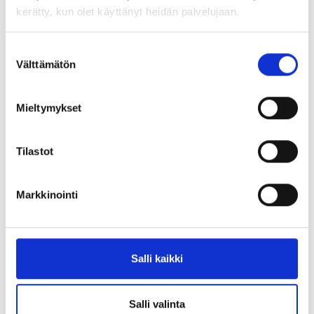
kerätty, kun olet käyttänyt heidän palvelujaan.
Suostumuksen
Välttämätön
valinta
Mieltymykset
Tilastot
Markkinointi
Salli kaikki
Salli valinta