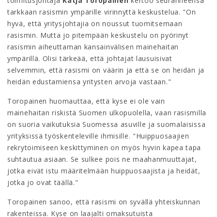
toimitusjohtaja
Katja Toropainen
kertoo seuranneensa
tarkkaan rasismin ympärille virinnyttä keskustelua. "On
hyvä, että yritysjohtajia on noussut tuomitsemaan
rasismin. Mutta jo pitempään keskustelu on pyörinyt
rasismin aiheuttaman kansainvälisen mainehaitan
ympärillä. Olisi tärkeää, että johtajat lausuisivat
selvemmin, että rasismi on väärin ja että se on heidän ja
heidän edustamiensa yritysten arvoja vastaan."
Toropainen huomauttaa, että kyse ei ole vain
mainehaitan riskistä Suomen ulkopuolella, vaan rasismilla
on suoria vaikutuksia Suomessa asuville ja suomalaisissa
yrityksissä työskenteleville ihmisille. "Huippuosaajien
rekrytoimiseen keskittyminen on myös hyvin kapea tapa
suhtautua asiaan. Se sulkee pois ne maahanmuuttajat,
jotka eivät istu määritelmään huippuosaajista ja heidät,
jotka jo ovat täällä."
Toropainen sanoo, että rasismi on syvällä yhteiskunnan
rakenteissa. Kyse on laajalti omaksutuista