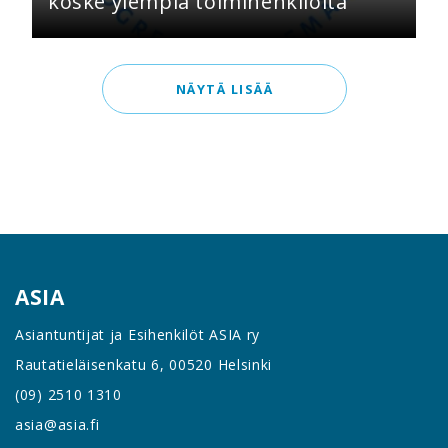
koske ylempiä toimihenkilöitä
NÄYTÄ LISÄÄ
ASIA
Asiantuntijat ja Esihenkilöt ASIA ry
Rautatieläisenkatu 6, 00520 Helsinki
(09) 2510 1310
asia@asia.fi