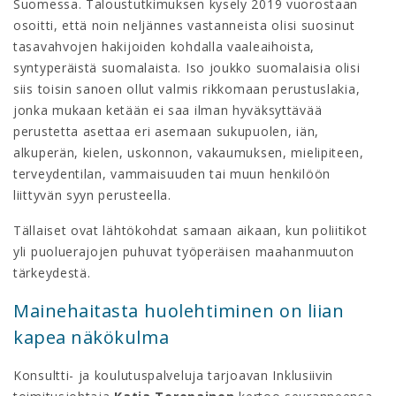
Suomessa. Taloustutkimuksen kysely 2019 vuorostaan
osoitti, että noin neljännes vastanneista olisi suosinut
tasavahvojen hakijoiden kohdalla vaaleaihoista,
syntyperäistä suomalaista. Iso joukko suomalaisia olisi
siis toisin sanoen ollut valmis rikkomaan perustuslakia,
jonka mukaan ketään ei saa ilman hyväksyttävää
perustetta asettaa eri asemaan sukupuolen, iän,
alkuperän, kielen, uskonnon, vakaumuksen, mielipiteen,
terveydentilan, vammaisuuden tai muun henkilöön
liittyvän syyn perusteella.
Tällaiset ovat lähtökohdat samaan aikaan, kun poliitikot
yli puoluerajojen puhuvat työperäisen maahanmuuton
tärkeydestä.
Mainehaitasta huolehtiminen on liian
kapea näkökulma
Konsultti- ja koulutuspalveluja tarjoavan Inklusiivin