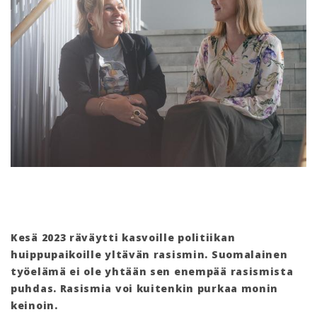
Kesä 2023 räväytti kasvoille politiikan
huippupaikoille yltävän rasismin. Suomalainen
työelämä ei ole yhtään sen enempää rasismista
puhdas. Rasismia voi kuitenkin purkaa monin
keinoin.