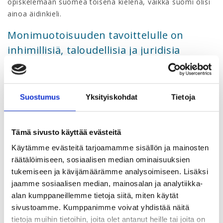
opiskelemaan suomea toisena kielenä, vaikka suomi olisi
ainoa äidinkieli.
Monimuotoisuuden tavoittelulle on
inhimillisiä, taloudellisia ja juridisia
perusteluita
Aicha Manai listaa kolme syytä, miksi työyhteisöjen
Suostumus
Yksityiskohdat
Tietoja
kannattaa panostaa inklusiivisuuteen ja
monimuotoisuuteen. Ensinnäkin sosiaalisista syistä,
inhimillisyyden takia. Toiseksi, taloudellisista syistä.
Tämä sivusto käyttää evästeitä
"Monimuotoiset työyhteisöt, joissa inkluusio toteutuu ja
joita osataan johtaa, tuottavat paremmin tulosta."
Käytämme evästeitä tarjoamamme sisällön ja mainosten
(McKinsey & Company, 2020 & Deloitte, 2022) Ja
räätälöimiseen, sosiaalisen median ominaisuuksien
kolmanneksi, juridisista syistä. "Yrityksillä on ESG-
tukemiseen ja kävijämäärämme analysoimiseen. Lisäksi
vaatimuksia (Environmental, Social, Governance) ja
jaamme sosiaalisen median, mainosalan ja analytiikka-
raportointivelvoitteita. Heitä sitoo myös
alan kumppaneillemme tietoja siitä, miten käytät
yhdenvertaisuuslaki
."
sivustoamme. Kumppanimme voivat yhdistää näitä
tietoja muihin tietoihin, joita olet antanut heille tai joita on