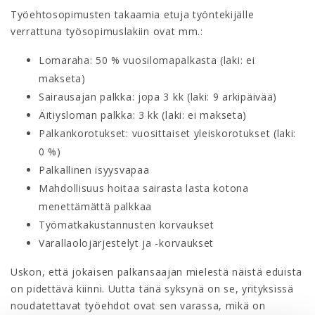
Työehtosopimusten takaamia etuja työntekijälle
verrattuna työsopimuslakiin ovat mm.:
Lomaraha: 50 % vuosilomapalkasta (laki: ei
makseta)
Sairausajan palkka: jopa 3 kk (laki: 9 arkipäivää)
Äitiysloman palkka: 3 kk (laki: ei makseta)
Palkankorotukset: vuosittaiset yleiskorotukset (laki:
0 %)
Palkallinen isyysvapaa
Mahdollisuus hoitaa sairasta lasta kotona
menettämättä palkkaa
Työmatkakustannusten korvaukset
Varallaolojärjestelyt ja -korvaukset
Uskon, että jokaisen palkansaajan mielestä näistä eduista
on pidettävä kiinni. Uutta tänä syksynä on se, yrityksissä
noudatettavat työehdot ovat sen varassa, mikä on