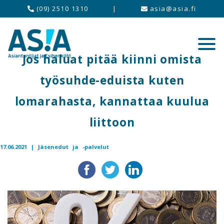
(09) 2510 1310
|
asia@asia.fi
Jos haluat pitää kiinni omista
työsuhde-eduista kuten
lomarahasta, kannattaa kuulua
liittoon
17.06.2021 |
Jäsenedut ja -palvelut