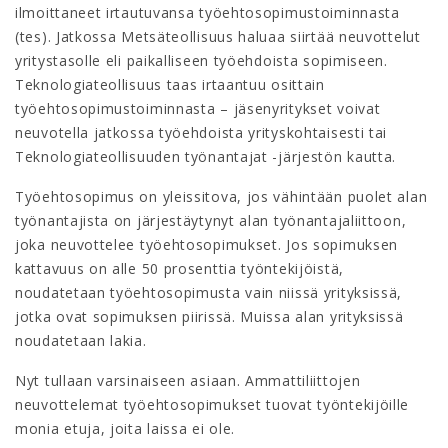
ilmoittaneet irtautuvansa työehtosopimustoiminnasta
(tes). Jatkossa Metsäteollisuus haluaa siirtää neuvottelut
yritystasolle eli paikalliseen työehdoista sopimiseen.
Teknologiateollisuus taas irtaantuu osittain
työehtosopimustoiminnasta – jäsenyritykset voivat
neuvotella jatkossa työehdoista yrityskohtaisesti tai
Teknologiateollisuuden työnantajat -järjestön kautta.
Työehtosopimus on yleissitova, jos vähintään puolet alan
työnantajista on järjestäytynyt alan työnantajaliittoon,
joka neuvottelee työehtosopimukset. Jos sopimuksen
kattavuus on alle 50 prosenttia työntekijöistä,
noudatetaan työehtosopimusta vain niissä yrityksissä,
jotka ovat sopimuksen piirissä. Muissa alan yrityksissä
noudatetaan lakia.
Nyt tullaan varsinaiseen asiaan. Ammattiliittojen
neuvottelemat työehtosopimukset tuovat työntekijöille
monia etuja, joita laissa ei ole.