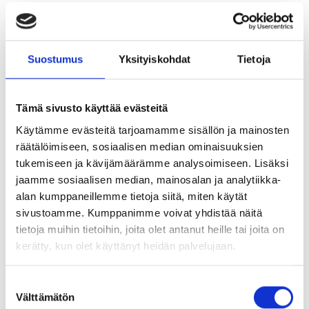
työntekijöiden neuvotteluvoima. Se on sitä vahvempi,
mitä useampi on järjestäytynyt liittoon. Jotta ammattiliitto
voisi neuvotella työehtosopimuksen, täytyy tarpeeksi
monen työntekijän alalla kuulua liittoon.
Suostumus
Yksityiskohdat
Tietoja
Meidän pitää työpaikalla viestittää työnantajalle, että
haluamme a) pitää yleissitovasta työehtosopimuksesta
Tämä sivusto käyttää evästeitä
kiinni ja b) pitää kiinni voimassa olevan
Käytämme evästeitä tarjoamamme sisällön ja mainosten
työehtosopimuksen eduista myös jatkossa.
räätälöimiseen, sosiaalisen median ominaisuuksien
Nyt on siis hyvä hetki liittyä liittoon tai kertoa
tukemiseen ja kävijämäärämme analysoimiseen. Lisäksi
työkavereille, että liiton jäsenmaksulla 23,75 e/kk
jaamme sosiaalisen median, mainosalan ja analytiikka-
(verovähennyskelpoinen) voi pitää kiinni tuhansien eurojen
alan kumppaneillemme tietoja siitä, miten käytät
arvoisista työsuhde-eduista.
sivustoamme. Kumppanimme voivat yhdistää näitä
tietoja muihin tietoihin, joita olet antanut heille tai joita on
kerätty, kun olet käyttänyt heidän palvelujaan.
Suostumuksen
Välttämätön
valinta