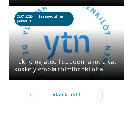
27.01.2025 |
Jäsenedut ja -
palvelut
Teknologiateollisuuden lakot eivät
koske ylempiä toimihenkilöitä
NÄYTÄ LISÄÄ