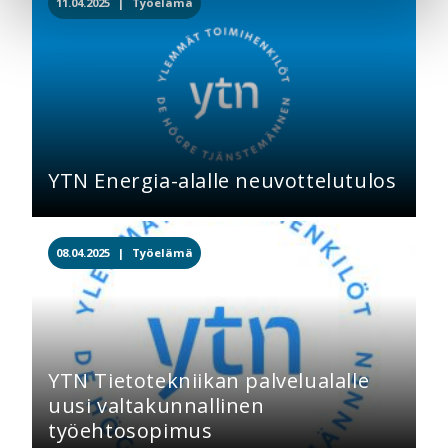
11.04.2025 |
Työelämä
YTN Energia-alalle neuvottelutulos
08.04.2025 |
Työelämä
YTN Tietotekniikan palvelualalle
uusi valtakunnallinen
työehtosopimus