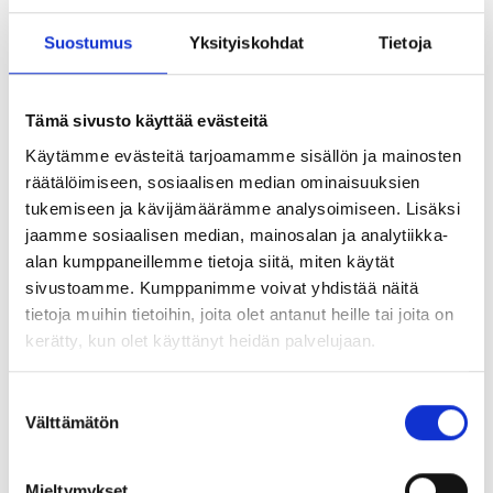
kuten toimintasuunnitelma, talousarvio ja jäsenmaksujen
suuruus vuodelle 2020. Tämän lisäksi käsitellään
Suostumus
Yksityiskohdat
Tietoja
rahastojen ohjesäännön päivitys.
YTYn henkilöjäsenen tai YTYn jäsenyhdistyksen
Tämä sivusto käyttää evästeitä
henkilöjäsenen tulee ilmoittaa osallistumisestaan
Käytämme evästeitä tarjoamamme sisällön ja mainosten
kokoukseen viimeistään torstaina 31.10.2019 kello 16.00
räätälöimiseen, sosiaalisen median ominaisuuksien
mennessä YTYn nettisivujen www.yty.fi kautta,
tukemiseen ja kävijämäärämme analysoimiseen. Lisäksi
puhelimitse (09) 2510 1310 tai postiosoitteeseen YTY ry,
jaamme sosiaalisen median, mainosalan ja analytiikka-
Ratavartijankatu 2, 00520 Helsinki.
alan kumppaneillemme tietoja siitä, miten käytät
sivustoamme. Kumppanimme voivat yhdistää näitä
Tervetuloa!
tietoja muihin tietoihin, joita olet antanut heille tai joita on
kerätty, kun olet käyttänyt heidän palvelujaan.
Yksityisalojen Esimiehet ja Asiantuntijat YTY ry
Hallitus
Suostumuksen
Välttämätön
valinta
Jäsenilta kokoukseen osallistuville
Mieltymykset