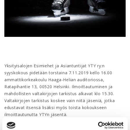
Yksityisalojen Esimiehet ja Asiantuntijat YTY ry:n
syyskokous pidetään torstaina 7.11.2019 kello 16.00
ammattikorkeakoulu Haaga-Helian auditoriossa,
Ratapihantie 13, 00520 Helsinki. Ilmoittautuminen ja
mahdollisten valtakirjojen tarkistus alkavat klo 15.30.
Valtakirjojen tarkistus koskee vain niitä jäseniä, jotka
edustavat itsensä lisäksi myös toista kokoukseen
ilmoittautunutta YTYn jäsentä.
Kokouksen esityslistalla ovat YTYn sääntöjen 9 §:n asiat