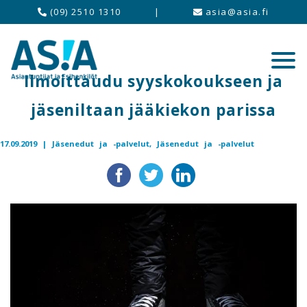
(09) 2510 1310
|
asia@asia.fi
Ilmoittaudu syyskokoukseen ja
jäseniltaan jääkiekon parissa
17.09.2019 |
Jäsenedut ja -palvelut,
Jäsenedut ja -palvelut