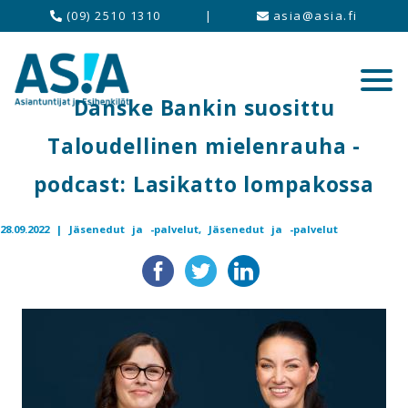
(09) 2510 1310
|
asia@asia.fi
Danske Bankin suosittu
Taloudellinen mielenrauha -
podcast: Lasikatto lompakossa
28.09.2022 |
Jäsenedut ja -palvelut,
Jäsenedut ja -palvelut