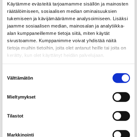
Käytämme evästeitä tarjoamamme sisällön ja mainosten
räätälöimiseen, sosiaalisen median ominaisuuksien
Seuranasi ovat tuttuun tyyliin sijoittaja Jasmin Hamid ja
tukemiseen ja kävijämäärämme analysoimiseen. Lisäksi
Danske Bankin senioristrategi Kaisa Kivipelto.
jaamme sosiaalisen median, mainosalan ja analytiikka-
Kiinnostavat vieraat vaihtuvat jaksoittain ja ovat oman
alan kumppaneillemme tietoja siitä, miten käytät
alansa huippuasiantuntijoita. Ohjelman tuottaa Danske
sivustoamme. Kumppanimme voivat yhdistää näitä
Bank.
tietoja muihin tietoihin, joita olet antanut heille tai joita on
Lasikatto lompakossa
kerätty, kun olet käyttänyt heidän palvelujaan.
Taloudellinen epätasa-arvo on paitsi naisten ja perheiden
Suostumuksen
asia, myös koko yhteiskuntaan vaikuttava ongelma.
Välttämätön
valinta
Lasikatto naisten lompakossa johtaa arjen
eriarvoisuuteen ja valinnanvaran kaventumiseen.
Mieltymykset
Lasikatto lompakossa: mitä sen murtaminen vaatii
Tilastot
Lisätietoa
YTYn jäsenpalvelut ja -edut
Markkinointi