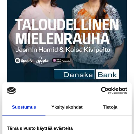
Suositun Taloudellinen mielenrauha
Suostumus
Yksityiskohdat
Tietoja
podcastin seitsemännen kauden teema on
lasikatto lompakossa.
Tämä sivusto käyttää evästeitä