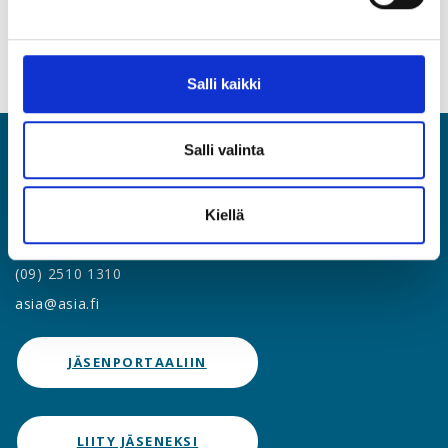
Danske Bank - sijoittamisen edut YTYn jäsenille
Salli kaikki
Salli valinta
ASIA
Asiantuntijat ja Esihenkilöt ASIA ry
Kiellä
Rautatieläisenkatu 6, 00520 Helsinki
(09) 2510 1310
asia@asia.fi
JÄSENPORTAALIIN
LIITY JÄSENEKSI