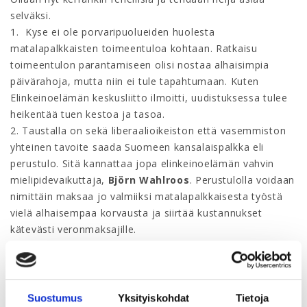
selväksi.
1. Kyse ei ole porvaripuolueiden huolesta
matalapalkkaisten toimeentuloa kohtaan. Ratkaisu
toimeentulon parantamiseen olisi nostaa alhaisimpia
päivärahoja, mutta niin ei tule tapahtumaan. Kuten
Elinkeinoelämän keskusliitto ilmoitti, uudistuksessa tulee
heikentää tuen kestoa ja tasoa.
2. Taustalla on sekä liberaalioikeiston että vasemmiston
yhteinen tavoite saada Suomeen kansalaispalkka eli
perustulo. Sitä kannattaa jopa elinkeinoelämän vahvin
mielipidevaikuttaja,
Björn Wahlroos
. Perustulolla voidaan
nimittäin maksaa jo valmiiksi matalapalkkaisesta työstä
vielä alhaisempaa korvausta ja siirtää kustannukset
kätevästi veronmaksajille.
3. Taustalla on myös kaikissa porvaripuolueissa paikka
paikoin esiintyvä suorastaan vihamielinen suhtautuminen
palkansaajajärjestöjä kohtaan. Ideologisessa sokeudessa
näyttää unohtuneen, että valtaosa porvaripuolueiden
Suostumus
Yksityiskohdat
Tietoja