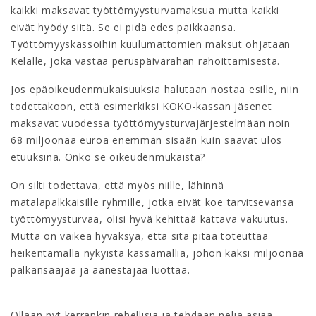
kaikki maksavat työttömyysturvamaksua mutta kaikki
eivät hyödy siitä. Se ei pidä edes paikkaansa.
Työttömyyskassoihin kuulumattomien maksut ohjataan
Kelalle, joka vastaa peruspäivärahan rahoittamisesta.
Jos epäoikeudenmukaisuuksia halutaan nostaa esille, niin
todettakoon, että esimerkiksi KOKO-kassan jäsenet
maksavat vuodessa työttömyysturvajärjestelmään noin
68 miljoonaa euroa enemmän sisään kuin saavat ulos
etuuksina. Onko se oikeudenmukaista?
On silti todettava, että myös niille, lähinnä
matalapalkkaisille ryhmille, jotka eivät koe tarvitsevansa
työttömyysturvaa, olisi hyvä kehittää kattava vakuutus.
Mutta on vaikea hyväksyä, että sitä pitää toteuttaa
heikentämällä nykyistä kassamallia, johon kaksi miljoonaa
palkansaajaa ja äänestäjää luottaa.
Ollaan nyt kerrankin rehellisiä ja tehdään neljä asiaa