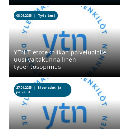
08.04.2025 |
Työelämä
YTN Tietotekniikan palvelualalle
uusi valtakunnallinen
työehtosopimus
27.01.2025 |
Jäsenedut ja -
palvelut