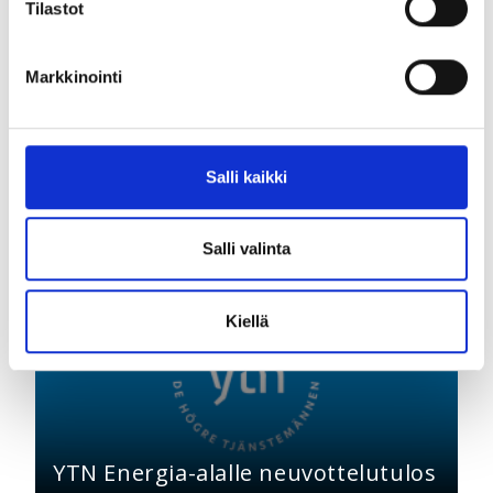
Tilastot
Markkinointi
Lue lisää aiheesta
Salli kaikki
Salli valinta
11.04.2025 |
Työelämä
Kiellä
YTN Energia-alalle neuvottelutulos