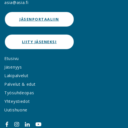
asia@asia.fi
JÄSENPORTAALIIN
LIITY JÄSENEKSI
Etusivu
Jäsenyys
Lakipalvelut
Palvelut & edut
Työsuhdeopas
Yhteystiedot
Uutishuone