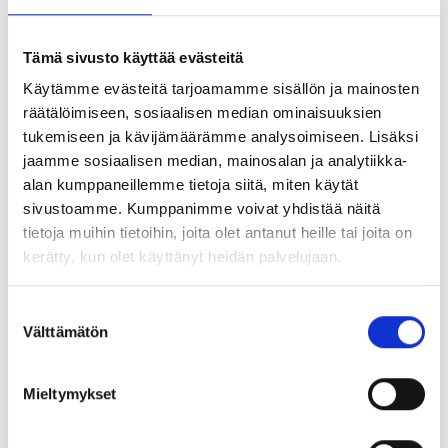
omista äänestäjistä on liittojen ja kassojen jäseniä.
4. Lakkauttaessaan nykyisiä kassoja ja siirtyessään
veroperusteiseen työttömyysturvaan porvaripuolueet
Tämä sivusto käyttää evästeitä
eivät loppupeleissä parantaisi kenenkään ansioturvaa,
Käytämme evästeitä tarjoamamme sisällön ja mainosten
vaan heikentäisivät juuri omien äänestäjiensä
räätälöimiseen, sosiaalisen median ominaisuuksien
ostovoimaa.
tukemiseen ja kävijämäärämme analysoimiseen. Lisäksi
jaamme sosiaalisen median, mainosalan ja analytiikka-
Akavalaiset kassat, kuten useimpien ytyläisten oma
alan kumppaneillemme tietoja siitä, miten käytät
KOKO-kassa, ovat hyvin hoidettuja ja tehokkaita
sivustoamme. Kumppanimme voivat yhdistää näitä
työttömyyskassoja, joissa jäsenmaksu on matala ja
tietoja muihin tietoihin, joita olet antanut heille tai joita on
europerusteinen. Veroperusteisessa mallissa nimenomaan
kerätty, kun olet käyttänyt heidän palvelujaan.
me näiden kassojen jäseninä joutuisimme koko
uudistuksen maksumiehiksi. Palkinnoksi saisimme
heikomman tukitason ja vähemmän palveluita.
Suostumuksen
Välttämätön
valinta
Mats Nyman
Mieltymykset
Kirjoittaja on YTYn toiminnanjohtaja ja KOKO-kassan
hallituksen jäsen