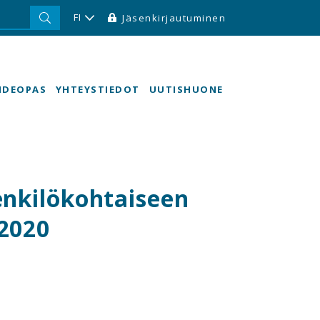
FI
Jäsenkirjautuminen
HDEOPAS
YHTEYSTIEDOT
UUTISHUONE
enkilökohtaiseen
.2020