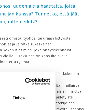
hösi uudenlaisia haasteita, joita
tuntijan kanssa? Tunnetko, että jäät
rma, miten edetä?
sti omista, työhösi tai uraasi liittyvistä
nohjaaja ja ratkaisukeskeinen
n kokenut esimies, joka on työskennellyt
i aloilla. Lisäksi hän on konsultoinut ja
löitä että ryhmiä.
amminsalo nostaa esiin esihenkilön kokeman
ikoistilanteen johtamiseen.
yöntekijät tarvitsevat johtamiselta – millaista
enkilökohtaista panostusta omiin alaisiin, mutta
Minulle on eri keskusteluista ja pidetyistä
Tietoja
heltä puuttuu juuri nyt kuva työntekijöiden
sa kannattaa parantaa, sillä sen myötä lisääntyy