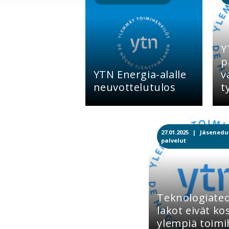
Y
p
YTN Energia-alalle
v
neuvottelutulos
t
27.01.2025 |
Jäsenedu
palvelut
Teknologiateo
lakot eivät ko
ylempiä toimi