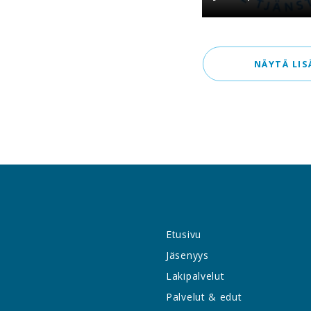
NÄYTÄ LIS
Etusivu
Jäsenyys
Lakipalvelut
Palvelut & edut