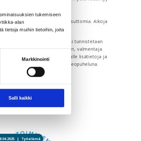
esta.
 ominaisuuksien tukemiseen
 jäsenyhdistysten jäsenille maksuttomia. Aikoja
tiikka-alan
velut.fi/yty/sonja
ietoja muihin tietoihin, joita
iin, jonka yhteydessä jäsenyytesi tunnistetaan
velusta. Kun olet tehnyt varauksen, valmentaja
ssä voit myös antaa valmentajalle lisätietoja ja
Markkinointi
la puhelimitse tai Skypen ääni/videopuheluna.
Salli kaikki
iheesta
8.04.2025 |
Työelämä