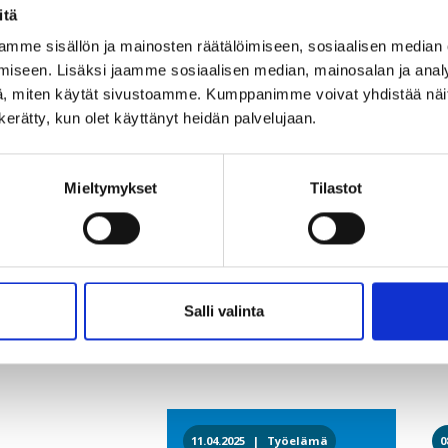
itä
myös esimiehen hyvinvointi ja tunne työn hallittavuud
mme sisällön ja mainosten räätälöimiseen, sosiaalisen median
Valmennukset ovat 50 minuutin mittaisia ja YTYn sekä
iseen. Lisäksi jaamme sosiaalisen median, mainosalan ja analy
on rajattu määrä varattavissa osoitteesta
www.urapal
, miten käytät sivustoamme. Kumppanimme voivat yhdistää näitä t
n kerätty, kun olet käyttänyt heidän palvelujaan.
Aika varataan kirjautumalla YTYn Urapalvelut -portaal
jäsennumerosi avulla. Näet saatavilla olevat ajat pal
soittaa sinulle valitsemaasi aikaan. Varauksen yhteyde
Mieltymykset
Tilastot
lisätä liitteitä. Valmennus tapahtuu etäyhteyden avul
Salli valinta
Lue lisää a
11.04.2025 |
Työelämä
0