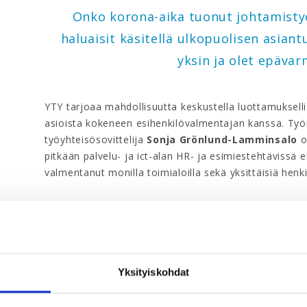
Onko korona-aika tuonut johtamistyö
haluaisit käsitellä ulkopuolisen asian
yksin ja olet epäva
YTY tarjoaa mahdollisuutta keskustella luottamuksellise
asioista kokeneen esihenkilövalmentajan kanssa. Työ
työyhteisösovittelija
Sonja Grönlund-Lamminsalo
o
pitkään palvelu- ja ict-alan HR- ja esimiestehtävissä er
valmentanut monilla toimialoilla sekä yksittäisiä henki
Korona-ajassa esiinnousseena haasteena Grönlund-L
tunteen siitä, että osaamista ja voimavaroja ei ole er
– Esihenkilöllä pitää olla rohkeutta kysyä, mitä omat t
tukea, kuinka usein ja millä välineellä? Tämä vaatii h
se kasvattaa myös tunnetta tilanteen hallitsemisesta. 
Yksityiskohdat
valmennuksista välittynyt käsitys, että monelta esimie
kokonaistilanteesta. Keskusteluyhteyttä alaisten kans