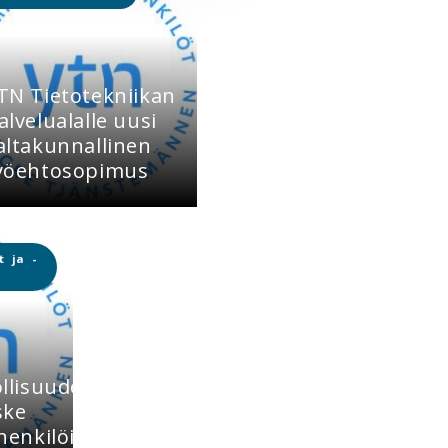
TN Tietotekniikan
alvelualalle uusi
altakunnallinen
yöehtosopimus
t ja -
llisuuden
ske
henkilöitä