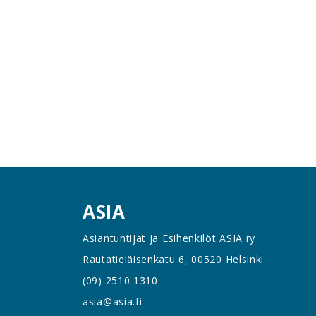
ASIA
Asiantuntijat ja Esihenkilöt ASIA ry
Rautatieläisenkatu 6, 00520 Helsinki
(09) 2510 1310
asia@asia.fi