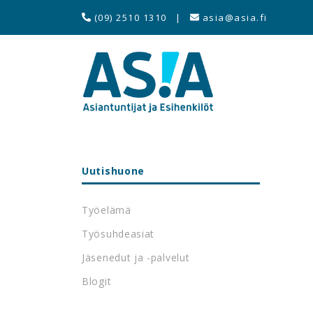
(09) 2510 1310
|
asia@asia.fi
Uutishuone
Työelämä
Työsuhdeasiat
Jäsenedut ja -palvelut
Blogit