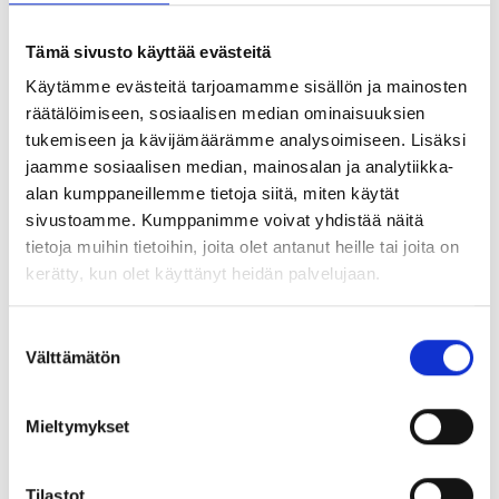
Tämä sivusto käyttää evästeitä
Käytämme evästeitä tarjoamamme sisällön ja mainosten
räätälöimiseen, sosiaalisen median ominaisuuksien
tukemiseen ja kävijämäärämme analysoimiseen. Lisäksi
jaamme sosiaalisen median, mainosalan ja analytiikka-
alan kumppaneillemme tietoja siitä, miten käytät
sivustoamme. Kumppanimme voivat yhdistää näitä
tietoja muihin tietoihin, joita olet antanut heille tai joita on
Eri ammattiryhmien keskiarvopalkat vuonna 2015.
kerätty, kun olet käyttänyt heidän palvelujaan.
Palkansaajien tutkimuslaitos, Raportteja 39
Suostumuksen
Näihin tutkimustuloksiin on sekä maan hallituksen että
Välttämätön
valinta
työnantajienkin syytä suhtautua vakavasti. Suomi ei voi
kilpailla globaaleilla markkinoilla määrällä vaan ainoastaan
laadulla. Se edellyttää, että voimme pitää lahjakkaimmat
Mieltymykset
nuoret kotimaassa ja sen lisäksi houkutella tänne fiksuja
osaajia ulkomailta nostamaan osaamistasoa tuotteissa ja
Tilastot
palveluissa. Miten tässä onnistutaan, kun läheisimmissä