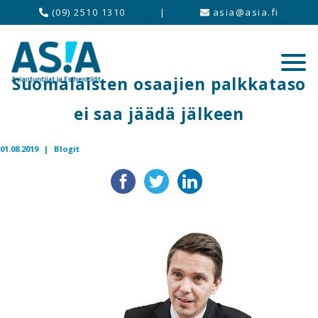
(09) 2510 1310
|
asia@asia.fi
Suomalaisten osaajien palkkataso
ei saa jäädä jälkeen
01.08.2019 |
Blogit