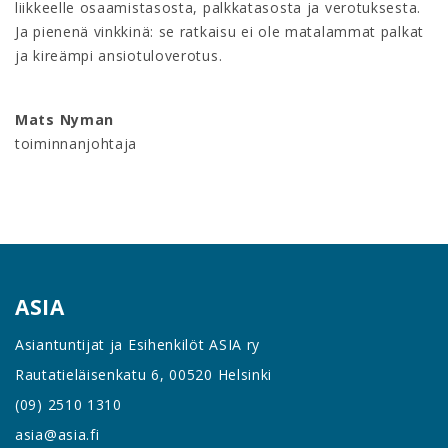
liikkeelle osaamistasosta, palkkatasosta ja verotuksesta.
Ja pienenä vinkkinä: se ratkaisu ei ole matalammat palkat
ja kireämpi ansiotuloverotus.
Mats Nyman
toiminnanjohtaja
ASIA
Asiantuntijat ja Esihenkilöt ASIA ry
Rautatieläisenkatu 6, 00520 Helsinki
(09) 2510 1310
asia@asia.fi