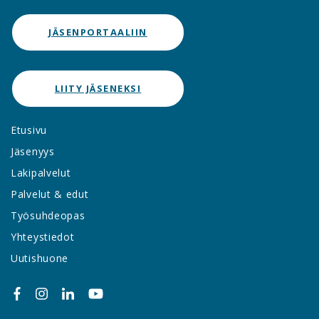
JÄSENPORTAALIIN
LIITY JÄSENEKSI
Etusivu
Jäsenyys
Lakipalvelut
Palvelut & edut
Työsuhdeopas
Yhteystiedot
Uutishuone