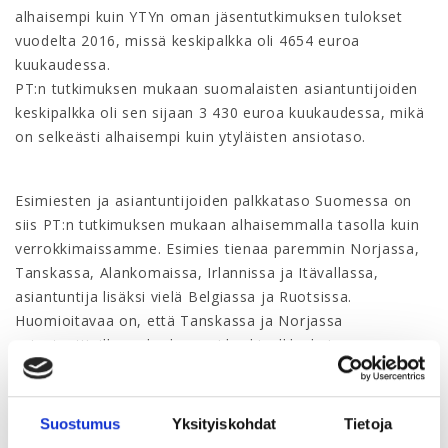
alhaisempi kuin YTYn oman jäsentutkimuksen tulokset
vuodelta 2016, missä keskipalkka oli 4654 euroa
kuukaudessa.
PT:n tutkimuksen mukaan suomalaisten asiantuntijoiden
keskipalkka oli sen sijaan 3 430 euroa kuukaudessa, mikä
on selkeästi alhaisempi kuin ytyläisten ansiotaso.
Esimiesten ja asiantuntijoiden palkkataso Suomessa on
siis PT:n tutkimuksen mukaan alhaisemmalla tasolla kuin
verrokkimaissamme. Esimies tienaa paremmin Norjassa,
Tanskassa, Alankomaissa, Irlannissa ja Itävallassa,
asiantuntija lisäksi vielä Belgiassa ja Ruotsissa.
Huomioitavaa on, että Tanskassa ja Norjassa
asiantuntijoilla on korkeampi keskipalkka kuin
suomalaisilla pomoilla.
Suostumus
Yksityiskohdat
Tietoja