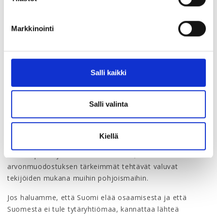
verrokkimaissa tarjotaan korkeampaa palkkaa?
Markkinointi
Tutkimus koskee vuoden 2015 palkkoja. Sen jälkeen
suomalaiset palkansaajat ovat kilpailukykysopimusten
mukaisesti hyväksyneet hyvin maltilliset palkankorotukset.
Salli kaikki
Tämä antaa syytä uskoa, että suomalainen palkkataso ei
ole tämän tutkimusotoksen jälkeen mitenkään parantanut
asemiaan suhteessa kilpailijamaihin.
Salli valinta
Tästä pitää vetää se johtopäätös, että tulevalla
Kiellä
liittokierroksella on varaa nostaa vaativissa tehtävissä
olevien palkkoja. Muuten vaarana on, että
arvonmuodostuksen tärkeimmät tehtävät valuvat
tekijöiden mukana muihin pohjoismaihin.
Jos haluamme, että Suomi elää osaamisesta ja että
Suomesta ei tule tytäryhtiömaa, kannattaa lähteä