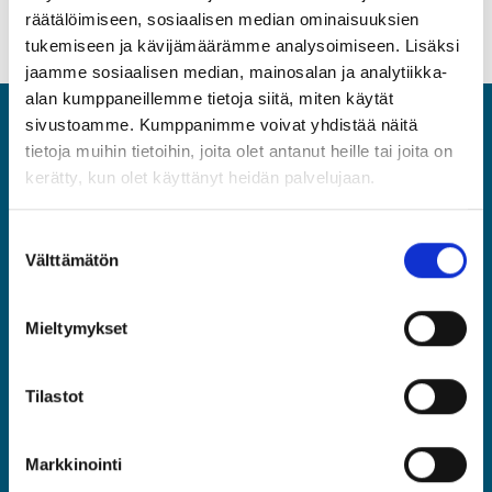
räätälöimiseen, sosiaalisen median ominaisuuksien
tukemiseen ja kävijämäärämme analysoimiseen. Lisäksi
jaamme sosiaalisen median, mainosalan ja analytiikka-
alan kumppaneillemme tietoja siitä, miten käytät
sivustoamme. Kumppanimme voivat yhdistää näitä
ASIA
tietoja muihin tietoihin, joita olet antanut heille tai joita on
kerätty, kun olet käyttänyt heidän palvelujaan.
Asiantuntijat ja Esihenkilöt ASIA ry
Rautatieläisenkatu 6, 00520 Helsinki
Suostumuksen
(09) 2510 1310
Välttämätön
valinta
asia@asia.fi
Mieltymykset
JÄSENPORTAALIIN
Tilastot
LIITY JÄSENEKSI
Markkinointi