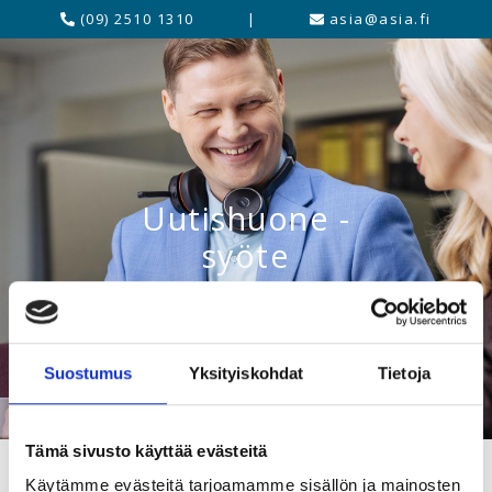
(09) 2510 1310
|
asia@asia.fi
Uutishuone -
syöte
Suostumus
Yksityiskohdat
Tietoja
Tämä sivusto käyttää evästeitä
Käytämme evästeitä tarjoamamme sisällön ja mainosten