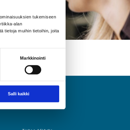
 ominaisuuksien tukemiseen
tiikka-alan
ietoja muihin tietoihin, joita
Markkinointi
Salli kaikki