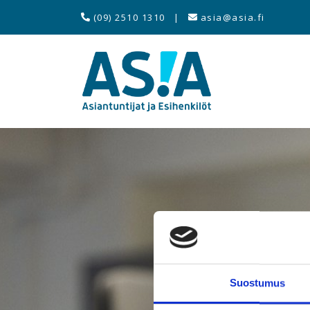
(09) 2510 1310
|
asia@asia.fi
Suostumus