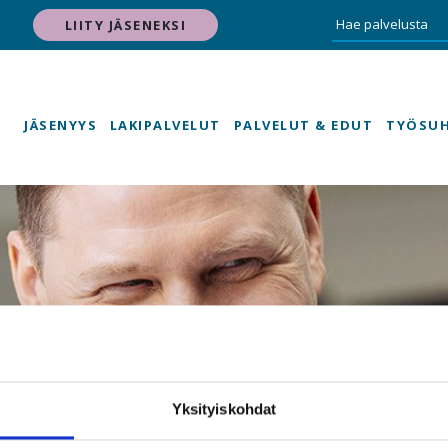
LIITY JÄSENEKSI
JÄSENYYS
LAKIPALVELUT
PALVELUT & EDUT
TYÖSU
Yksityiskohdat
Uutishuone - syöt