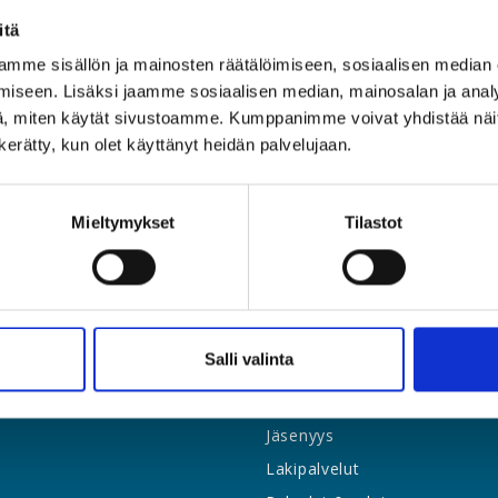
itä
mme sisällön ja mainosten räätälöimiseen, sosiaalisen median
iseen. Lisäksi jaamme sosiaalisen median, mainosalan ja analy
, miten käytät sivustoamme. Kumppanimme voivat yhdistää näitä t
n kerätty, kun olet käyttänyt heidän palvelujaan.
Mieltymykset
Tilastot
Salli valinta
Etusivu
Jäsenyys
Lakipalvelut