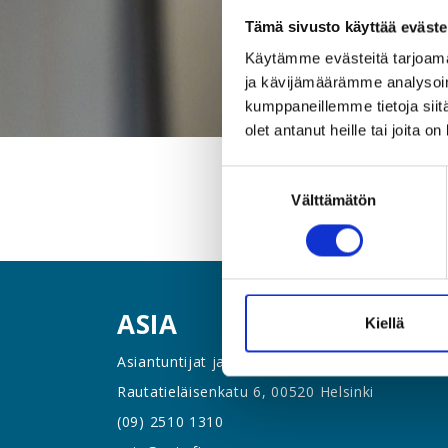
Tämä sivusto käyttää eväste
Käytämme evästeitä tarjoama
ja kävijämäärämme analysoim
kumppaneillemme tietoja siitä
olet antanut heille tai joita o
Suostumuksen
Välttämätön
valinta
ASIA
Kiellä
Asiantuntijat ja Esihenkilöt ASIA ry
Rautatieläisenkatu 6, 00520 Helsinki
(09) 2510 1310