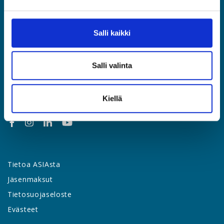
Etusivu
Jäsenyys
Salli kaikki
Lakipalvelut
Palvelut & edut
Salli valinta
Työsuhdeopas
Yhteystiedot
Uutishuone
Kiellä
Tietoa ASIAsta
Jäsenmaksut
Tietosuojaseloste
Evästeet