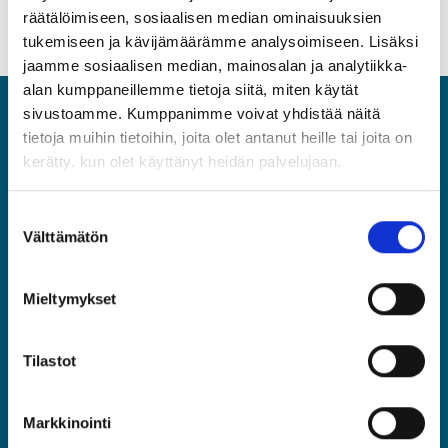
räätälöimiseen, sosiaalisen median ominaisuuksien
tukemiseen ja kävijämäärämme analysoimiseen. Lisäksi
jaamme sosiaalisen median, mainosalan ja analytiikka-
alan kumppaneillemme tietoja siitä, miten käytät
sivustoamme. Kumppanimme voivat yhdistää näitä
ASIA
tietoja muihin tietoihin, joita olet antanut heille tai joita on
kerätty, kun olet käyttänyt heidän palvelujaan.
Asiantuntijat ja Esihenkilöt ASIA ry
Rautatieläisenkatu 6, 00520 Helsinki
Suostumuksen
(09) 2510 1310
Välttämätön
valinta
asia@asia.fi
Mieltymykset
JÄSENPORTAALIIN
Tilastot
LIITY JÄSENEKSI
Markkinointi