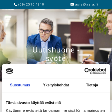
(09) 2510 1310
|
asia@asia.fi
Uutishuone -
syöte
Suostumus
Yksityiskohdat
Tietoja
Tämä sivusto käyttää evästeitä
Käytämme evästeitä tarjoamamme sisällön ja mainosten