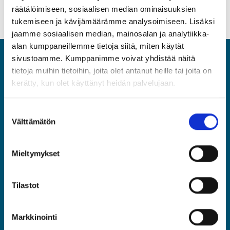
räätälöimiseen, sosiaalisen median ominaisuuksien
tukemiseen ja kävijämäärämme analysoimiseen. Lisäksi
jaamme sosiaalisen median, mainosalan ja analytiikka-
alan kumppaneillemme tietoja siitä, miten käytät
sivustoamme. Kumppanimme voivat yhdistää näitä
ASIA
tietoja muihin tietoihin, joita olet antanut heille tai joita on
kerätty, kun olet käyttänyt heidän palvelujaan.
Asiantuntijat ja Esihenkilöt ASIA ry
Rautatieläisenkatu 6, 00520 Helsinki
Suostumuksen
(09) 2510 1310
Välttämätön
valinta
asia@asia.fi
Mieltymykset
JÄSENPORTAALIIN
Tilastot
LIITY JÄSENEKSI
Markkinointi