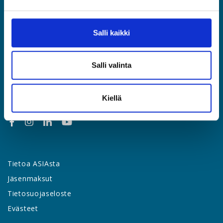
Etusivu
Jäsenyys
Salli kaikki
Lakipalvelut
Palvelut & edut
Salli valinta
Työsuhdeopas
Yhteystiedot
Uutishuone
Kiellä
Tietoa ASIAsta
Jäsenmaksut
Tietosuojaseloste
Evästeet