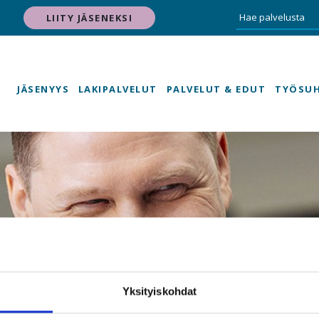
LIITY JÄSENEKSI
JÄSENYYS
LAKIPALVELUT
PALVELUT & EDUT
TYÖSU
Yksityiskohdat
Uutishuone - syöt