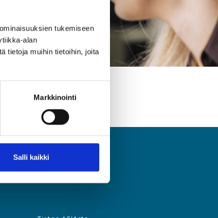
 ominaisuuksien tukemiseen
tiikka-alan
ietoja muihin tietoihin, joita
Markkinointi
Salli kaikki