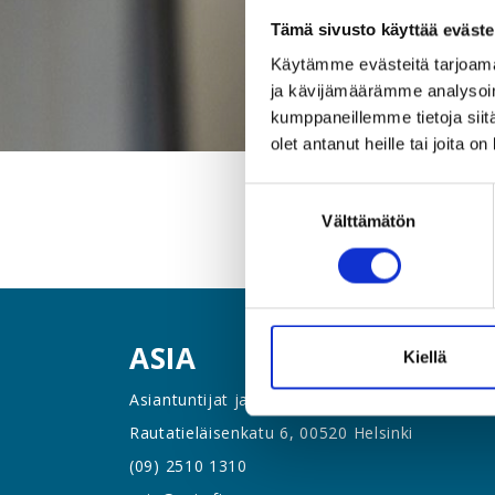
Tämä sivusto käyttää eväste
Käytämme evästeitä tarjoama
ja kävijämäärämme analysoim
kumppaneillemme tietoja siitä
olet antanut heille tai joita o
Suostumuksen
Välttämätön
valinta
ASIA
Kiellä
Asiantuntijat ja Esihenkilöt ASIA ry
Rautatieläisenkatu 6, 00520 Helsinki
(09) 2510 1310