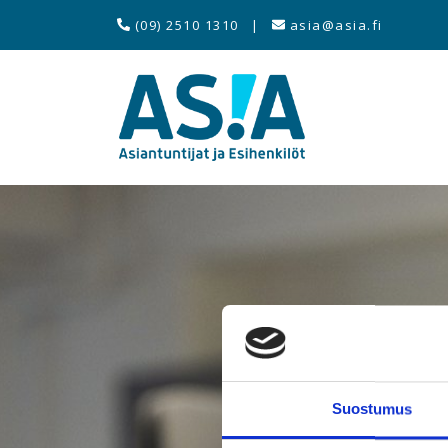
(09) 2510 1310
|
asia@asia.fi
Suostumus