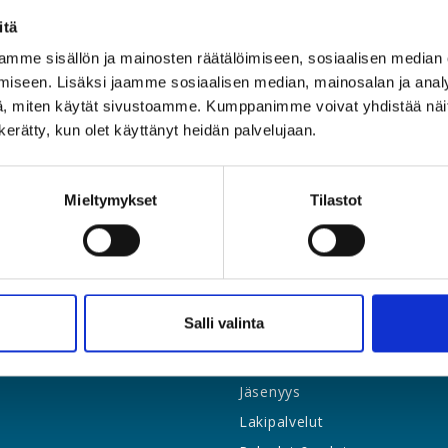
itä
mme sisällön ja mainosten räätälöimiseen, sosiaalisen median
iseen. Lisäksi jaamme sosiaalisen median, mainosalan ja analy
, miten käytät sivustoamme. Kumppanimme voivat yhdistää näitä t
n kerätty, kun olet käyttänyt heidän palvelujaan.
Mieltymykset
Tilastot
Salli valinta
Etusivu
Jäsenyys
Lakipalvelut