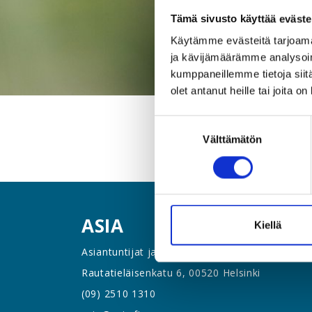
Tämä sivusto käyttää eväste
Käytämme evästeitä tarjoama
ja kävijämäärämme analysoim
kumppaneillemme tietoja siitä
olet antanut heille tai joita o
Suostumuksen
Välttämätön
valinta
ASIA
Kiellä
Asiantuntijat ja Esihenkilöt ASIA ry
Rautatieläisenkatu 6, 00520 Helsinki
(09) 2510 1310