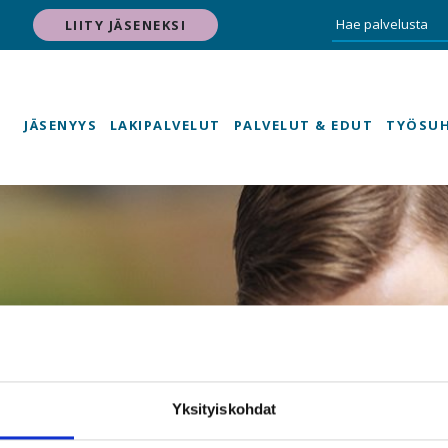
LIITY JÄSENEKSI
JÄSENYYS
LAKIPALVELUT
PALVELUT & EDUT
TYÖSU
Yksityiskohdat
Uutishuone - syöt