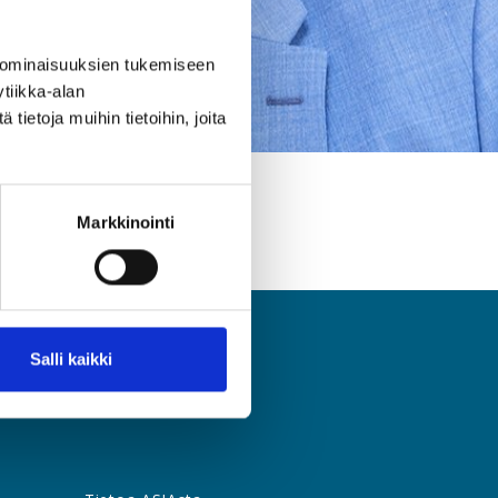
 ominaisuuksien tukemiseen
tiikka-alan
ietoja muihin tietoihin, joita
Markkinointi
Salli kaikki