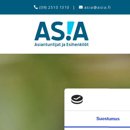
(09) 2510 1310
|
asia@asia.fi
Suostumus