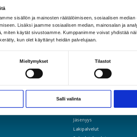
itä
mme sisällön ja mainosten räätälöimiseen, sosiaalisen median
iseen. Lisäksi jaamme sosiaalisen median, mainosalan ja analy
, miten käytät sivustoamme. Kumppanimme voivat yhdistää näitä t
n kerätty, kun olet käyttänyt heidän palvelujaan.
Mieltymykset
Tilastot
Salli valinta
Etusivu
Jäsenyys
Lakipalvelut