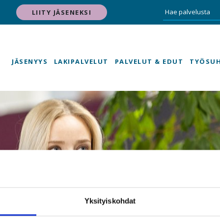
LIITY JÄSENEKSI
JÄSENYYS
LAKIPALVELUT
PALVELUT & EDUT
TYÖSU
Yksityiskohdat
Uutishuone - syöt