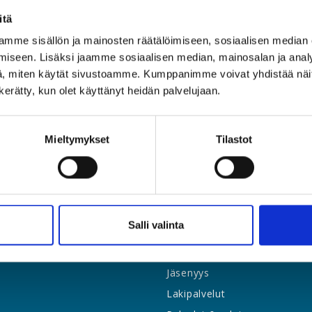
itä
mme sisällön ja mainosten räätälöimiseen, sosiaalisen median
iseen. Lisäksi jaamme sosiaalisen median, mainosalan ja analy
, miten käytät sivustoamme. Kumppanimme voivat yhdistää näitä t
n kerätty, kun olet käyttänyt heidän palvelujaan.
Mieltymykset
Tilastot
Salli valinta
Etusivu
Jäsenyys
Lakipalvelut