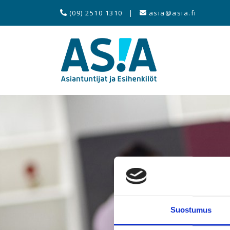
(09) 2510 1310
|
asia@asia.fi
Suostumus