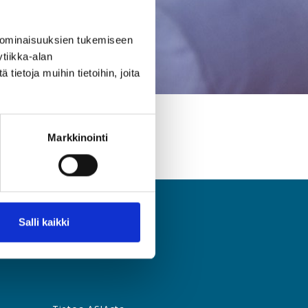
 ominaisuuksien tukemiseen
tiikka-alan
ietoja muihin tietoihin, joita
Markkinointi
Salli kaikki