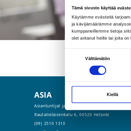
Tämä sivusto käyttää eväste
Käytämme evästeitä tarjoama
ja kävijämäärämme analysoim
kumppaneillemme tietoja siitä
olet antanut heille tai joita o
Suostumuksen
Välttämätön
valinta
ASIA
Kiellä
Asiantuntijat ja Esihenkilöt ASIA ry
Rautatieläisenkatu 6, 00520 Helsinki
(09) 2510 1310