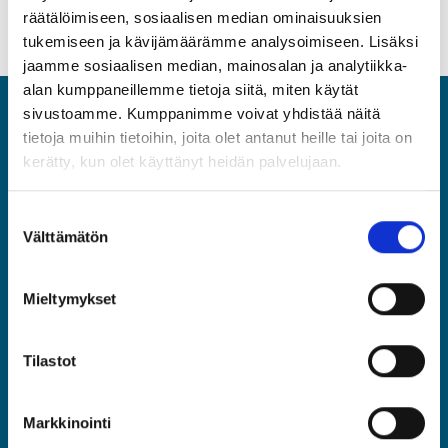
räätälöimiseen, sosiaalisen median ominaisuuksien
tukemiseen ja kävijämäärämme analysoimiseen. Lisäksi
jaamme sosiaalisen median, mainosalan ja analytiikka-
alan kumppaneillemme tietoja siitä, miten käytät
sivustoamme. Kumppanimme voivat yhdistää näitä
ASIA
tietoja muihin tietoihin, joita olet antanut heille tai joita on
kerätty, kun olet käyttänyt heidän palvelujaan.
Asiantuntijat ja Esihenkilöt ASIA ry
Rautatieläisenkatu 6, 00520 Helsinki
Suostumuksen
(09) 2510 1310
Välttämätön
valinta
asia@asia.fi
Mieltymykset
JÄSENPORTAALIIN
Tilastot
LIITY JÄSENEKSI
Markkinointi