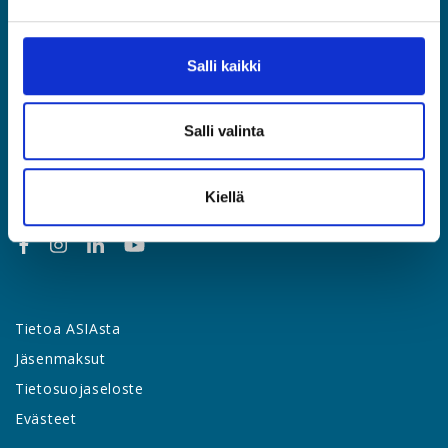
Etusivu
Jäsenyys
Salli kaikki
Lakipalvelut
Palvelut & edut
Salli valinta
Työsuhdeopas
Yhteystiedot
Uutishuone
Kiellä
Tietoa ASIAsta
Jäsenmaksut
Tietosuojaseloste
Evästeet