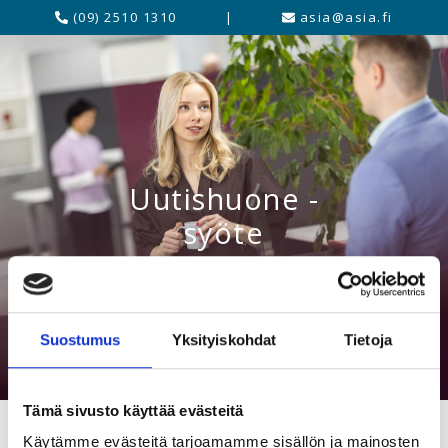
(09) 2510 1310
|
asia@asia.fi
Uutishuone -
syöte
Suostumus
Yksityiskohdat
Tietoja
Tämä sivusto käyttää evästeitä
Käytämme evästeitä tarjoamamme sisällön ja mainosten