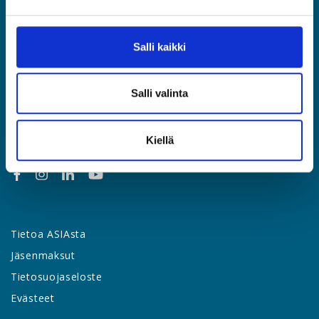
Etusivu
Jäsenyys
Salli kaikki
Lakipalvelut
Palvelut & edut
Salli valinta
Työsuhdeopas
Yhteystiedot
Uutishuone
Kiellä
Tietoa ASIAsta
Jäsenmaksut
Tietosuojaseloste
Evästeet