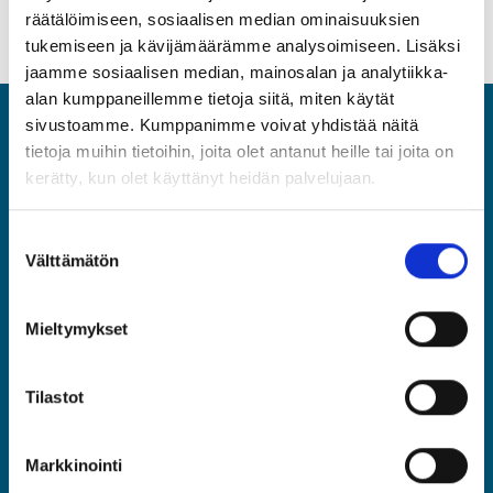
räätälöimiseen, sosiaalisen median ominaisuuksien
tukemiseen ja kävijämäärämme analysoimiseen. Lisäksi
jaamme sosiaalisen median, mainosalan ja analytiikka-
alan kumppaneillemme tietoja siitä, miten käytät
sivustoamme. Kumppanimme voivat yhdistää näitä
ASIA
tietoja muihin tietoihin, joita olet antanut heille tai joita on
kerätty, kun olet käyttänyt heidän palvelujaan.
Asiantuntijat ja Esihenkilöt ASIA ry
Rautatieläisenkatu 6, 00520 Helsinki
Suostumuksen
(09) 2510 1310
Välttämätön
valinta
asia@asia.fi
Mieltymykset
JÄSENPORTAALIIN
Tilastot
LIITY JÄSENEKSI
Markkinointi