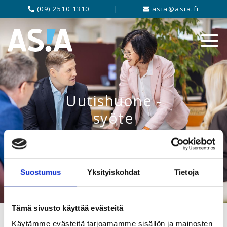
(09) 2510 1310
|
asia@asia.fi
Uutishuone -
syöte
Suostumus
Yksityiskohdat
Tietoja
Tämä sivusto käyttää evästeitä
Käytämme evästeitä tarjoamamme sisällön ja mainosten