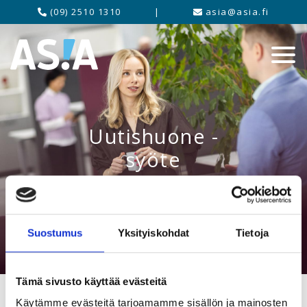
(09) 2510 1310
|
asia@asia.fi
Uutishuone -
syöte
Suostumus
Yksityiskohdat
Tietoja
Tämä sivusto käyttää evästeitä
Käytämme evästeitä tarjoamamme sisällön ja mainosten