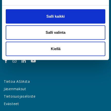
Etusivu
Jäsenyys
Salli kaikki
Lakipalvelut
Palvelut & edut
Salli valinta
Työsuhdeopas
Yhteystiedot
Uutishuone
Kiellä
Tietoa ASIAsta
Jäsenmaksut
Tietosuojaseloste
Evästeet