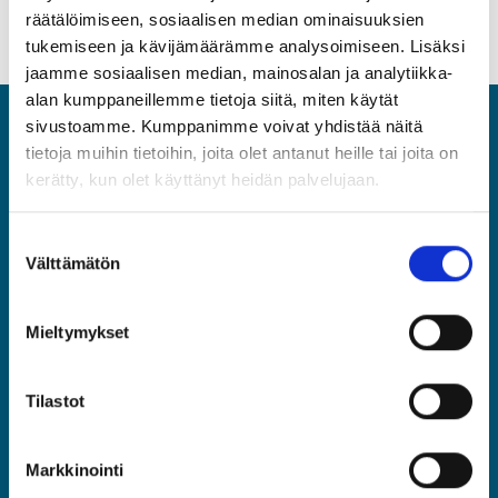
räätälöimiseen, sosiaalisen median ominaisuuksien
tukemiseen ja kävijämäärämme analysoimiseen. Lisäksi
jaamme sosiaalisen median, mainosalan ja analytiikka-
alan kumppaneillemme tietoja siitä, miten käytät
sivustoamme. Kumppanimme voivat yhdistää näitä
ASIA
tietoja muihin tietoihin, joita olet antanut heille tai joita on
kerätty, kun olet käyttänyt heidän palvelujaan.
Asiantuntijat ja Esihenkilöt ASIA ry
Rautatieläisenkatu 6, 00520 Helsinki
Suostumuksen
(09) 2510 1310
Välttämätön
valinta
asia@asia.fi
Mieltymykset
JÄSENPORTAALIIN
Tilastot
LIITY JÄSENEKSI
Markkinointi