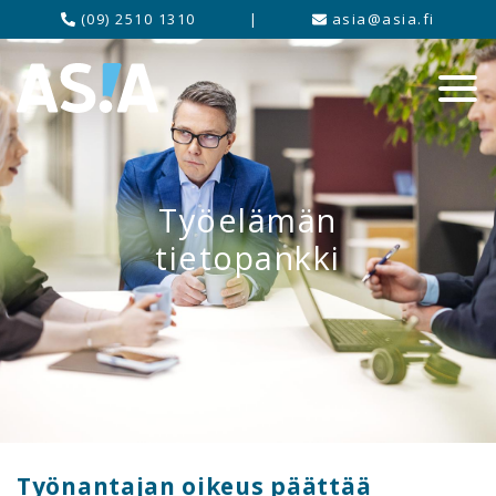
(09) 2510 1310
|
asia@asia.fi
Työelämän
tietopankki
Työnantajan oikeus päättää