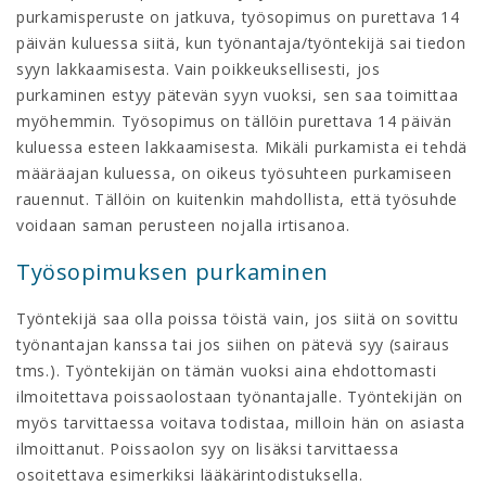
purkamisperuste on jatkuva, työsopimus on purettava 14
päivän kuluessa siitä, kun työnantaja/työntekijä sai tiedon
syyn lakkaamisesta. Vain poikkeuksellisesti, jos
purkaminen estyy pätevän syyn vuoksi, sen saa toimittaa
myöhemmin. Työsopimus on tällöin purettava 14 päivän
kuluessa esteen lakkaamisesta. Mikäli purkamista ei tehdä
määräajan kuluessa, on oikeus työsuhteen purkamiseen
rauennut. Tällöin on kuitenkin mahdollista, että työsuhde
voidaan saman perusteen nojalla irtisanoa.
Työsopimuksen purkaminen
Työntekijä saa olla poissa töistä vain, jos siitä on sovittu
työnantajan kanssa tai jos siihen on pätevä syy (sairaus
tms.). Työntekijän on tämän vuoksi aina ehdottomasti
ilmoitettava poissaolostaan työnantajalle. Työntekijän on
myös tarvittaessa voitava todistaa, milloin hän on asiasta
ilmoittanut. Poissaolon syy on lisäksi tarvittaessa
osoitettava esimerkiksi lääkärintodistuksella.