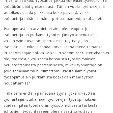
irtisanomisaikaa. Työsuhde jatkuu kuitenkin työvuoron tai
työpäivän päättymiseen asti. Tämän vuoksi työntekijällä
on oikeus saada palkkansa koko päivältä, vaikka
työnantaja määräisi hänet poistumaan työpaikalta heti.
Purkuperusteen arviointi ei aina ole helppoa. Jos
työnantaja on purkanut työntekijän työsopimuksen,
vaikka vain irtisanomisperuste on täyttynyt, on
työntekijällä oikeus saada korvauksena menettämänsä
irtisanomisajan palkka. Mikäli irtisanomisperustettakaan ei
ole, työntekijä voi saada korvausta työsopimuksen
perusteettomasta päättämisestä, mikäli työnantaja on
joko tahallaan tai huolimattomuudesta laiminlyönyt
työsopimuslain purkamista koskevien määräysten
noudattamisen.
Tällaisena erittäin painavana syynä, joka oikeuttaa
työnantajan purkamaan työntekijän työsopimuksen,
voidaan pitää työntekijän työsopimuksesta tai laista
johtuvien, työsuhteeseen olennaisesti vaikuttavien