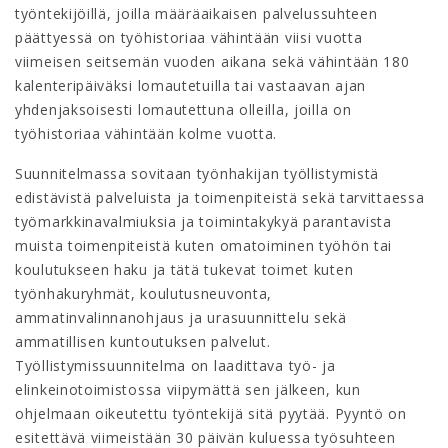
työntekijöillä, joilla määräaikaisen palvelussuhteen
päättyessä on työhistoriaa vähintään viisi vuotta
viimeisen seitsemän vuoden aikana sekä vähintään 180
kalenteripäiväksi lomautetuilla tai vastaavan ajan
yhdenjaksoisesti lomautettuna olleilla, joilla on
työhistoriaa vähintään kolme vuotta.
Suunnitelmassa sovitaan työnhakijan työllistymistä
edistävistä palveluista ja toimenpiteistä sekä tarvittaessa
työmarkkinavalmiuksia ja toimintakykyä parantavista
muista toimenpiteistä kuten omatoiminen työhön tai
koulutukseen haku ja tätä tukevat toimet kuten
työnhakuryhmät, koulutusneuvonta,
ammatinvalinnanohjaus ja urasuunnittelu sekä
ammatillisen kuntoutuksen palvelut.
Työllistymissuunnitelma on laadittava työ- ja
elinkeinotoimistossa viipymättä sen jälkeen, kun
ohjelmaan oikeutettu työntekijä sitä pyytää. Pyyntö on
esitettävä viimeistään 30 päivän kuluessa työsuhteen