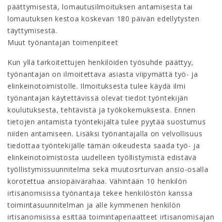
päättymisestä, lomautusilmoituksen antamisesta tai
lomautuksen kestoa koskevan 180 päivän edellytysten
täyttymisestä.
Muut työnantajan toimenpiteet
Kun yllä tarkoitettujen henkilöiden työsuhde päättyy,
työnantajan on ilmoitettava asiasta viipymättä työ- ja
elinkeinotoimistolle. Ilmoituksesta tulee käydä ilmi
työnantajan käytettävissä olevat tiedot työntekijän
koulutuksesta, tehtävistä ja työkokemuksesta. Ennen
tietojen antamista työntekijältä tulee pyytää suostumus
niiden antamiseen. Lisäksi työnantajalla on velvollisuus
tiedottaa työntekijälle tämän oikeudesta saada työ- ja
elinkeinotoimistosta uudelleen työllistymistä edistävä
työllistymissuunnitelma sekä muutosrturvan ansio-osalla
korotettua ansiopäivärahaa. Vähintään 10 henkilön
irtisanomisissa työnantaja tekee henkilöstön kanssa
toimintasuunnitelman ja alle kymmenen henkilön
irtisanomisissa esittää toimintaperiaatteet irtisanomisajan