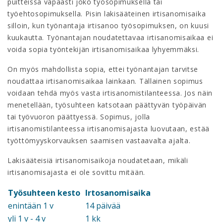
puitteissa vapaasti joko työsopimuksella tai
työehtosopimuksella. Pisin lakisääteinen irtisanomisaika
silloin, kun työnantaja irtisanoo työsopimuksen, on kuusi
kuukautta. Työnantajan noudatettavaa irtisanomisaikaa ei
voida sopia työntekijän irtisanomisaikaa lyhyemmäksi.
On myös mahdollista sopia, ettei työnantajan tarvitse
noudattaa irtisanomisaikaa lainkaan. Tällainen sopimus
voidaan tehdä myös vasta irtisanomistilanteessa. Jos näin
menetellään, työsuhteen katsotaan päättyvän työpäivän
tai työvuoron päättyessä. Sopimus, jolla
irtisanomistilanteessa irtisanomisajasta luovutaan, estää
työttömyyskorvauksen saamisen vastaavalta ajalta.
Lakisääteisiä irtisanomisaikoja noudatetaan, mikäli
irtisanomisajasta ei ole sovittu mitään.
Työsuhteen kesto
Irtosanomisaika
enintään 1 v
14 päivää
yli 1 v - 4 v
1 kk