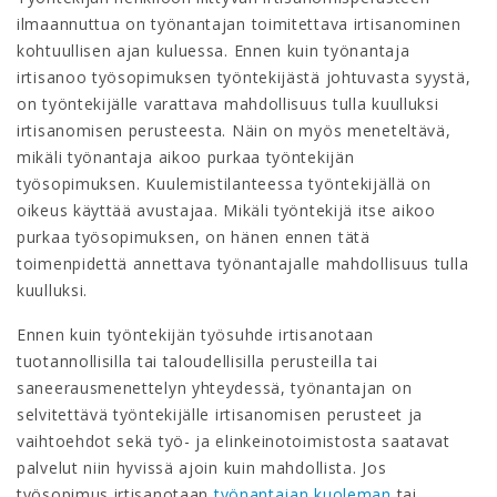
ilmaannuttua on työnantajan toimitettava irtisanominen
kohtuullisen ajan kuluessa. Ennen kuin työnantaja
irtisanoo työsopimuksen työntekijästä johtuvasta syystä,
on työntekijälle varattava mahdollisuus tulla kuulluksi
irtisanomisen perusteesta. Näin on myös meneteltävä,
mikäli työnantaja aikoo purkaa työntekijän
työsopimuksen. Kuulemistilanteessa työntekijällä on
oikeus käyttää avustajaa. Mikäli työntekijä itse aikoo
purkaa työsopimuksen, on hänen ennen tätä
toimenpidettä annettava työnantajalle mahdollisuus tulla
kuulluksi.
Ennen kuin työntekijän työsuhde irtisanotaan
tuotannollisilla tai taloudellisilla perusteilla tai
saneerausmenettelyn yhteydessä, työnantajan on
selvitettävä työntekijälle irtisanomisen perusteet ja
vaihtoehdot sekä työ- ja elinkeinotoimistosta saatavat
palvelut niin hyvissä ajoin kuin mahdollista. Jos
työsopimus irtisanotaan
työnantajan kuoleman
tai