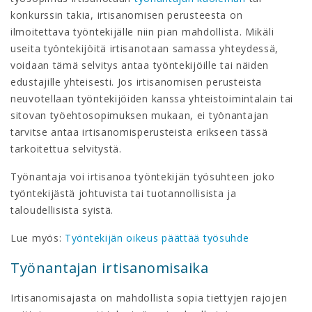
konkurssin takia, irtisanomisen perusteesta on
ilmoitettava työntekijälle niin pian mahdollista. Mikäli
useita työntekijöitä irtisanotaan samassa yhteydessä,
voidaan tämä selvitys antaa työntekijöille tai näiden
edustajille yhteisesti. Jos irtisanomisen perusteista
neuvotellaan työntekijöiden kanssa yhteistoimintalain tai
sitovan työehtosopimuksen mukaan, ei työnantajan
tarvitse antaa irtisanomisperusteista erikseen tässä
tarkoitettua selvitystä.
Työnantaja voi irtisanoa työntekijän työsuhteen joko
työntekijästä johtuvista tai tuotannollisista ja
taloudellisista syistä.
Lue myös:
Työntekijän oikeus päättää työsuhde
Työnantajan irtisanomisaika
Irtisanomisajasta on mahdollista sopia tiettyjen rajojen