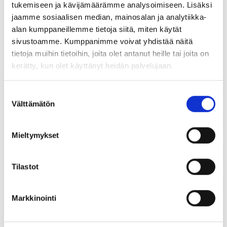
tukemiseen ja kävijämäärämme analysoimiseen. Lisäksi
Neuvotteluvelvollisuus koskee vähintään 20 työntekijää
jaamme sosiaalisen median, mainosalan ja analytiikka-
säännöllisesti työllistäviä yrityksiä.
alan kumppaneillemme tietoja siitä, miten käytät
Erityiset työsuhteen päättämistilanteet
sivustoamme. Kumppanimme voivat yhdistää näitä
tietoja muihin tietoihin, joita olet antanut heille tai joita on
Työnantajan oikeuteen irtisanoa
kerätty, kun olet käyttänyt heidän palvelujaan.
raskaana oleva henkilö
Suostumuksen
perhevapaalla oleva henkilö
Välttämätön
valinta
lomautettu henkilö
luottamusmies
Mieltymykset
luottamusvaltuutettu
työsuojeluvaltuutettu
Tilastot
liittyy erityissäännöksiä. Näissä tilanteissa ota yhteyttä
ASIAn työsuhdeneuvontaan.
Markkinointi
Samoin on olemassa erityissäännöksiä koskien
työnantajan irtisanomisoikeutta silloin, kun työnantaja