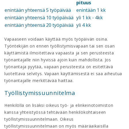
pituus
enintään yhteensä 5 työpäivää
enintään 1 kk
enintään yhteensä 10 työpäivää
yli 1 kk - 4kk
enintään yhteensä 20 työpäivää
yli 4 kk
Vapaaseen voidaan käyttää myös työpäivän osina.
Työntekijän on ennen työllistymisvapaan tai sen osan
käyttämistä ilmoitettava vapaasta ja sen perusteesta
työnantajalle niin hyvissä ajoin kuin mahdollista. Jos
työnantaja pyytää, vapaan perusteesta on esitettävä
luotettava selvitys. Vapaan käyttämisestä ei saa aiheutua
työnantajalle merkittävää haittaa.
Työllistymissuunnitelma
Henkilöllä on lisäksi oikeus työ- ja elinkeinotoimiston
kanssa yhteistyössä tehtävään henkilökohtaiseen
työllistymissuunnitelmaan. Oikeus
työllistymissuunnitelmaan on myös määräaikaisilla