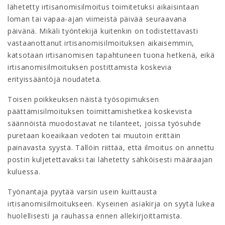
lähetetty irtisanomisilmoitus toimitetuksi aikaisintaan
loman tai vapaa-ajan viimeistä päivää seuraavana
päivänä. Mikäli työntekijä kuitenkin on todistettavasti
vastaanottanut irtisanomisilmoituksen aikaisemmin,
katsotaan irtisanomisen tapahtuneen tuona hetkenä, eikä
irtisanomisilmoituksen postittamista koskevia
erityissääntöjä noudateta.
Toisen poikkeuksen näistä työsopimuksen
päättämisilmoituksen toimittamishetkeä koskevista
säännöistä muodostavat ne tilanteet, joissa työsuhde
puretaan koeaikaan vedoten tai muutoin erittäin
painavasta syystä. Tällöin riittää, että ilmoitus on annettu
postin kuljetettavaksi tai lähetetty sähköisesti määräajan
kuluessa.
Työnantaja pyytää varsin usein kuittausta
irtisanomisilmoitukseen. Kyseinen asiakirja on syytä lukea
huolellisesti ja rauhassa ennen allekirjoittamista.