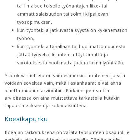
tai ilmaisee toiselle työnantajan liike- tai
ammattisalaisuuden tai solmii kilpailevan
työsopimuksen,
kun työntekijä jatkuvasta syystä on kykenemätön
työhön,
kun työntekijä tahallaan tai huolimattomuudesta
jättää työvelvollisuutensa täyttämättä ja
varoituksesta huolimatta jatkaa laiminlyöntiään.
Yllä oleva luettelo on vain esimerkin luonteinen ja sitä
voidaan soveltaa vain, mikäli asianhaarat eivät anna
aihetta muuhun arviointiin. Purkamisperustetta
arvioitaessa on aina muistettava tarkastella kutakin
tapausta erikseen ja kokonaisuutena.
Koeaikapurku
Koeajan tarkoituksena on varata työsuhteen osapuolille
harkinta-aika työsuhteen jatkamiselle. Tämän vuoksi