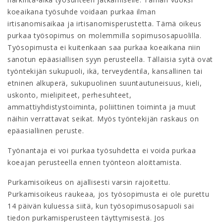
koeaikana työsuhde voidaan purkaa ilman
irtisanomisaikaa ja irtisanomisperustetta. Tämä oikeus
purkaa työsopimus on molemmilla sopimusosapuolilla.
Työsopimusta ei kuitenkaan saa purkaa koeaikana niin
sanotun epäasiallisen syyn perusteella. Tällaisia syitä ovat
työntekijän sukupuoli, ikä, terveydentila, kansallinen tai
etninen alkuperä, sukupuolinen suuntautuneisuus, kieli,
uskonto, mielipiteet, perhesuhteet,
ammattiyhdistystoiminta, poliittinen toiminta ja muut
näihin verrattavat seikat. Myös työntekijän raskaus on
epäasiallinen peruste.
Työnantaja ei voi purkaa työsuhdetta ei voida purkaa
koeajan perusteella ennen työnteon aloittamista.
Purkamisoikeus on ajallisesti varsin rajoitettu.
Purkamisoikeus raukeaa, jos työsopimusta ei ole purettu
14 päivän kuluessa siitä, kun työsopimusosapuoli sai
tiedon purkamisperusteen täyttymisestä. Jos