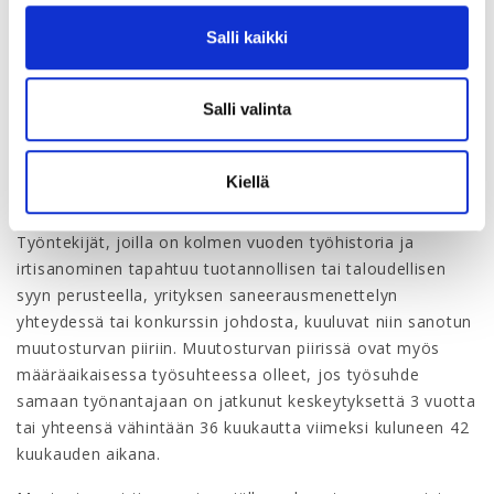
kuolee
Salli kaikki
joutuu konkurssiin
joutuu yrityssaneeraukseen
Salli valinta
Ota myös näissä tilanteissa yhteyttä ASIAn
työsuhdeneuvontaan.
Kiellä
Muutosturva irtisanomisen jälkeen
Työntekijät, joilla on kolmen vuoden työhistoria ja
irtisanominen tapahtuu tuotannollisen tai taloudellisen
syyn perusteella, yrityksen saneerausmenettelyn
yhteydessä tai konkurssin johdosta, kuuluvat niin sanotun
muutosturvan piiriin. Muutosturvan piirissä ovat myös
määräaikaisessa työsuhteessa olleet, jos työsuhde
samaan työnantajaan on jatkunut keskeytyksettä 3 vuotta
tai yhteensä vähintään 36 kuukautta viimeksi kuluneen 42
kuukauden aikana.