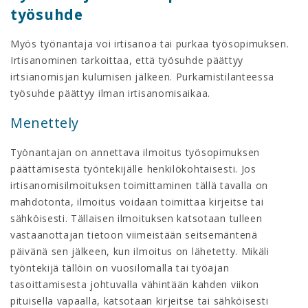
työsuhde
Myös työnantaja voi irtisanoa tai purkaa työsopimuksen.
Irtisanominen tarkoittaa, että työsuhde päättyy
irtsianomisjan kulumisen jälkeen. Purkamistilanteessa
työsuhde päättyy ilman irtisanomisaikaa.
Menettely
Työnantajan on annettava ilmoitus työsopimuksen
päättämisestä työntekijälle henkilökohtaisesti. Jos
irtisanomisilmoituksen toimittaminen tällä tavalla on
mahdotonta, ilmoitus voidaan toimittaa kirjeitse tai
sähköisesti. Tällaisen ilmoituksen katsotaan tulleen
vastaanottajan tietoon viimeistään seitsemäntenä
päivänä sen jälkeen, kun ilmoitus on lähetetty. Mikäli
työntekijä tällöin on vuosilomalla tai työajan
tasoittamisesta johtuvalla vähintään kahden viikon
pituisella vapaalla, katsotaan kirjeitse tai sähköisesti