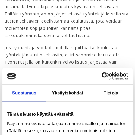
antamalla työntekijälle koulutus kyseiseen tehtävään.
Tällöin työnantajan on järjestettävä työntekijälle sellaista
uusien tehtävien edellyttämää koulutusta, jota voidaan
molempien sopijapuolten kannalta pitää
tarkoituksenmukaisena ja kohtuullisena.
Jos työnantaja voi kohtuudella sijoittaa tai kouluttaa
työntekijän uusiin tehtäviin, ei irtisanomisoikeutta ole.
Työnantajalla on kuitenkin velvollisuus järjestää vain
sellaista koulutusta, joka palvelee työnantajan tarpeita ja
työntekijän ammatillista kehitystä. Työnantajalta ei siis
voida vaatia koulutusjärjestelyjä, jotka poikkeavat alan
luonteeseen tai työpaikan kokoon nähden tavanomaisena
Suostumus
Yksityiskohdat
Tietoja
pidettävästä tasosta.
Ennen kuin työnantaja voi irtisanoa työntekijän
Tämä sivusto käyttää evästeitä
työsuhteen tuotannollisella tai taloudellisella syyllä,
Käytämme evästeitä tarjoamamme sisällön ja mainosten
työnantajan on käytävä henkilöstön kanssa työvoiman
räätälöimiseen, sosiaalisen median ominaisuuksien
vähentämistä koskevat yhteistoimintaneuvottelut.