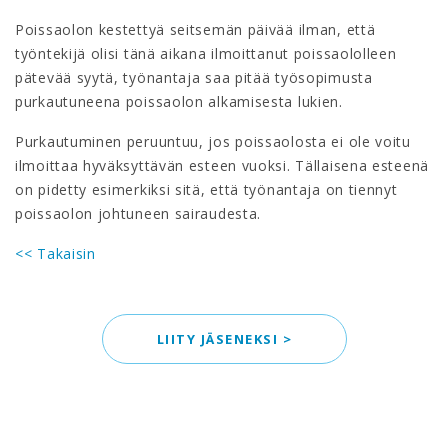
Poissaolon kestettyä seitsemän päivää ilman, että
työntekijä olisi tänä aikana ilmoittanut poissaololleen
pätevää syytä, työnantaja saa pitää työsopimusta
purkautuneena poissaolon alkamisesta lukien.
Purkautuminen peruuntuu, jos poissaolosta ei ole voitu
ilmoittaa hyväksyttävän esteen vuoksi. Tällaisena esteenä
on pidetty esimerkiksi sitä, että työnantaja on tiennyt
poissaolon johtuneen sairaudesta.
<< Takaisin
LIITY JÄSENEKSI >