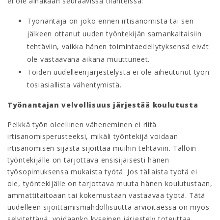
ei ole ainakaan seuraavissa tilanteissa:
Työnantaja on joko ennen irtisanomista tai sen
jälkeen ottanut uuden työntekijän samankaltaisiin
tehtäviin, vaikka hänen toimintaedellytyksensä eivät
ole vastaavana aikana muuttuneet.
Töiden uudelleenjärjestelystä ei ole aiheutunut työn
tosiasiallista vähentymistä.
Työnantajan velvollisuus järjestää koulutusta
Pelkkä työn oleellinen väheneminen ei riitä
irtisanomisperusteeksi, mikäli työntekijä voidaan
irtisanomisen sijasta sijoittaa muihin tehtäviin. Tällöin
työntekijälle on tarjottava ensisijaisesti hänen
työsopimuksensa mukaista työtä. Jos tällaista työtä ei
ole, työntekijälle on tarjottava muuta hänen koulutustaan,
ammattitaitoaan tai kokemustaan vastaavaa työtä. Tätä
uudelleen sijoittamismahdollisuutta arvioitaessa on myös
selvitettävä, voidaanko kyseinen järjestely toteuttaa