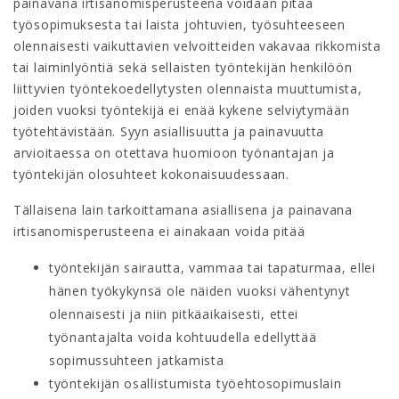
painavana irtisanomisperusteena voidaan pitää
työsopimuksesta tai laista johtuvien, työsuhteeseen
olennaisesti vaikuttavien velvoitteiden vakavaa rikkomista
tai laiminlyöntiä sekä sellaisten työntekijän henkilöön
liittyvien työntekoedellytysten olennaista muuttumista,
joiden vuoksi työntekijä ei enää kykene selviytymään
työtehtävistään. Syyn asiallisuutta ja painavuutta
arvioitaessa on otettava huomioon työnantajan ja
työntekijän olosuhteet kokonaisuudessaan.
Tällaisena lain tarkoittamana asiallisena ja painavana
irtisanomisperusteena ei ainakaan voida pitää
työntekijän sairautta, vammaa tai tapaturmaa, ellei
hänen työkykynsä ole näiden vuoksi vähentynyt
olennaisesti ja niin pitkäaikaisesti, ettei
työnantajalta voida kohtuudella edellyttää
sopimussuhteen jatkamista
työntekijän osallistumista työehtosopimuslain