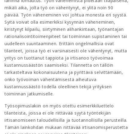
lähinnä lomautus. Työn vähenemistä pidetään tilapäisenä,
mikäli aika, jolta työ on vähentynyt, ei ylitä noin 90
päivää. Työn väheneminen voi johtua monesta eri syystä.
Syitä voivat olla esimerkiksi kysynnän väheneminen,
kiristynyt kilpailu, siirtyminen alihankintaan, työnantajan
rationalisointitoimenpiteet tai toiminnan supistaminen tai
uudelleen suuntaaminen. Erittäin ongelmallisia ovat
tilanteet, joissa työ ei varsinaisesti ole vähentynyt, mutta
yritys on tuottanut tappiota ja irtisanoo työvoimaa
kustannussäästön saamiseksi. Tilannetta on tällöin
tarkasteltava kokonaisuutena ja pyrittävä selvittämään,
onko työvoiman vähentämisestä aiheutuva
kustannussäästö todella oleellinen tekijä yrityksen
toiminnan jatkumiselle.
Työsopimuslakiin on myös otettu esimerkkiluettelo
tilanteista, joissa ei ole riittävää syytä työntekijän
irtisanomiseen taloudellisilla ja tuotannollisilla perusteilla.
Tämän lainkohdan mukaan riittävää irtisanomisperustetta