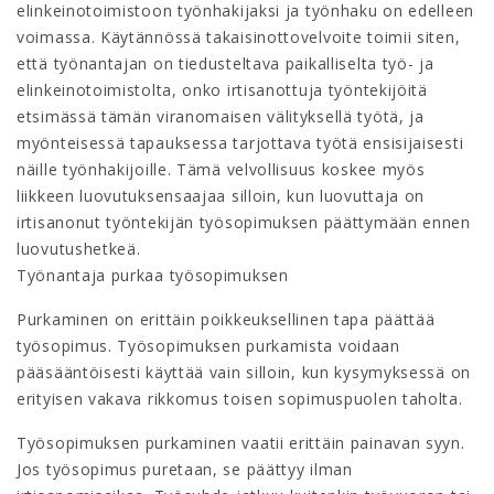
elinkeinotoimistoon työnhakijaksi ja työnhaku on edelleen
voimassa. Käytännössä takaisinottovelvoite toimii siten,
että työnantajan on tiedusteltava paikalliselta työ- ja
elinkeinotoimistolta, onko irtisanottuja työntekijöitä
etsimässä tämän viranomaisen välityksellä työtä, ja
myönteisessä tapauksessa tarjottava työtä ensisijaisesti
näille työnhakijoille. Tämä velvollisuus koskee myös
liikkeen luovutuksensaajaa silloin, kun luovuttaja on
irtisanonut työntekijän työsopimuksen päättymään ennen
luovutushetkeä.
Työnantaja purkaa työsopimuksen
Purkaminen on erittäin poikkeuksellinen tapa päättää
työsopimus. Työsopimuksen purkamista voidaan
pääsääntöisesti käyttää vain silloin, kun kysymyksessä on
erityisen vakava rikkomus toisen sopimuspuolen taholta.
Työsopimuksen purkaminen vaatii erittäin painavan syyn.
Jos työsopimus puretaan, se päättyy ilman