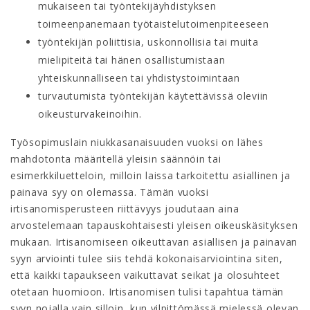
mukaiseen tai työntekijäyhdistyksen
toimeenpanemaan työtaistelutoimenpiteeseen
työntekijän poliittisia, uskonnollisia tai muita
mielipiteitä tai hänen osallistumistaan
yhteiskunnalliseen tai yhdistystoimintaan
turvautumista työntekijän käytettävissä oleviin
oikeusturvakeinoihin.
Työsopimuslain niukkasanaisuuden vuoksi on lähes
mahdotonta määritellä yleisin säännöin tai
esimerkkiluetteloin, milloin laissa tarkoitettu asiallinen ja
painava syy on olemassa. Tämän vuoksi
irtisanomisperusteen riittävyys joudutaan aina
arvostelemaan tapauskohtaisesti yleisen oikeuskäsityksen
mukaan. Irtisanomiseen oikeuttavan asiallisen ja painavan
syyn arviointi tulee siis tehdä kokonaisarviointina siten,
että kaikki tapaukseen vaikuttavat seikat ja olosuhteet
otetaan huomioon. Irtisanomisen tulisi tapahtua tämän
syyn nojalla vain silloin, kun vilpittömässä mielessä olevan