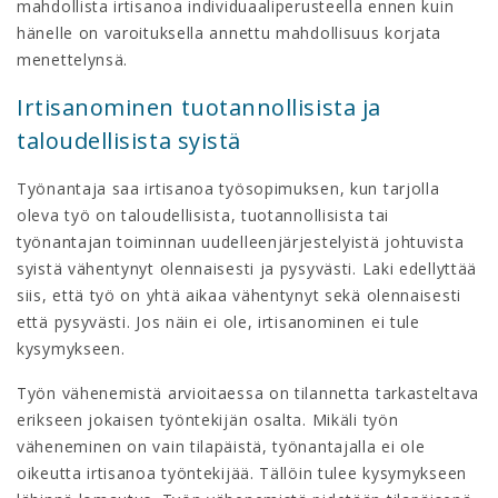
mahdollista irtisanoa individuaaliperusteella ennen kuin
hänelle on varoituksella annettu mahdollisuus korjata
menettelynsä.
Irtisanominen tuotannollisista ja
taloudellisista syistä
Työnantaja saa irtisanoa työsopimuksen, kun tarjolla
oleva työ on taloudellisista, tuotannollisista tai
työnantajan toiminnan uudelleenjärjestelyistä johtuvista
syistä vähentynyt olennaisesti ja pysyvästi. Laki edellyttää
siis, että työ on yhtä aikaa vähentynyt sekä olennaisesti
että pysyvästi. Jos näin ei ole, irtisanominen ei tule
kysymykseen.
Työn vähenemistä arvioitaessa on tilannetta tarkasteltava
erikseen jokaisen työntekijän osalta. Mikäli työn
väheneminen on vain tilapäistä, työnantajalla ei ole
oikeutta irtisanoa työntekijää. Tällöin tulee kysymykseen