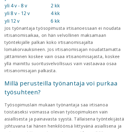
yli 4 v - 8 v
2 kk
yli 8 v - 12 v
4 kk
yli 12 v
6 kk
Jos työnantaja työsopimusta irtisanoessaan ei noudata
irtisanomisaikaa, on hän velvollinen maksamaan
työntekijälle palkan koko irtisanomisajalta
lomakorvauksineen. Jos irtisanomisajan noudattamatta
jättäminen koskee vain osaa irtisanomisajasta, koskee
yllä mainittu suoritusvelvollisuus vain vastaavaa osaa
irtisanomisajan palkasta.
Millä perusteilla työnantaja voi purkaa
työsuhteen?
Työsopimuslain mukaan työnantaja saa irtisanoa
toistaiseksi voimassa olevan työsopimuksen vain
asiallisesta ja painavasta syystä. Tällaisena työntekijästä
johtuvana tai hänen henkilöönsä liittyvänä asiallisena ja