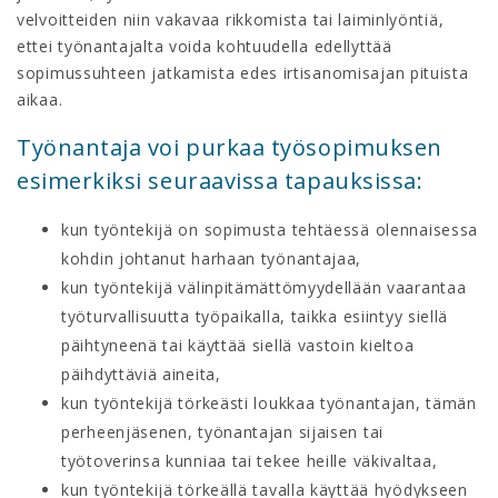
velvoitteiden niin vakavaa rikkomista tai laiminlyöntiä,
ettei työnantajalta voida kohtuudella edellyttää
sopimussuhteen jatkamista edes irtisanomisajan pituista
aikaa.
Työnantaja voi purkaa työsopimuksen
esimerkiksi seuraavissa tapauksissa:
kun työntekijä on sopimusta tehtäessä olennaisessa
kohdin johtanut harhaan työnantajaa,
kun työntekijä välinpitämättömyydellään vaarantaa
työturvallisuutta työpaikalla, taikka esiintyy siellä
päihtyneenä tai käyttää siellä vastoin kieltoa
päihdyttäviä aineita,
kun työntekijä törkeästi loukkaa työnantajan, tämän
perheenjäsenen, työnantajan sijaisen tai
työtoverinsa kunniaa tai tekee heille väkivaltaa,
kun työntekijä törkeällä tavalla käyttää hyödykseen