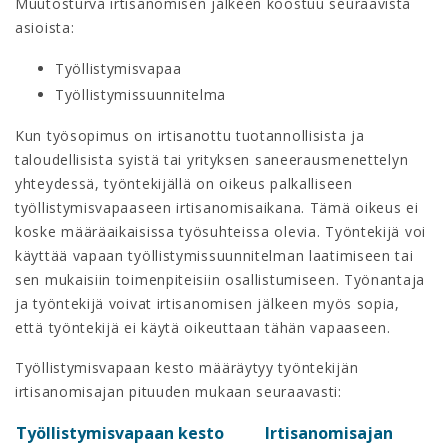
Muutosturva irtisanomisen jälkeen koostuu seuraavista
asioista:
Työllistymisvapaa
Työllistymissuunnitelma
Kun työsopimus on irtisanottu tuotannollisista ja
taloudellisista syistä tai yrityksen saneerausmenettelyn
yhteydessä, työntekijällä on oikeus palkalliseen
työllistymisvapaaseen irtisanomisaikana. Tämä oikeus ei
koske määräaikaisissa työsuhteissa olevia. Työntekijä voi
käyttää vapaan työllistymissuunnitelman laatimiseen tai
sen mukaisiin toimenpiteisiin osallistumiseen. Työnantaja
ja työntekijä voivat irtisanomisen jälkeen myös sopia,
että työntekijä ei käytä oikeuttaan tähän vapaaseen.
Työllistymisvapaan kesto määräytyy työntekijän
irtisanomisajan pituuden mukaan seuraavasti:
Työllistymisvapaan kesto
Irtisanomisajan