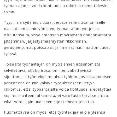
työnantajan ei voida kohtuudella odottaa menettelevän
toisin.
Tyypillisiä syitä individuaaliperusteiselle irtisanomiselle
ovat töiden laiminlyöminen, työnantajan työnjohto-
oikeutensa rajoissa antamien määräysten noudattamatta
jättäminen, järjestysmääräysten rikkominen,
perusteettomat poissaolot ja ilmeiset huolimattomuudet
työssä.
Toisaalta työnantajan on myös ennen irtisanomista
selvitettävä, olisiko irtisanominen vältettävissä
sijoittamalla työntekijä muuhun työhön. Jos irtisanomisen
perusteena on niin vakava työsuhteeseen liittyvä
rikkomus, ettei työnantajalta voida kohtuudella edellyttää
sopimussuhteen jatkamista, ei varoitusta tarvitse antaa
eikä työntekijän uudelleen sijoittamista selvittää.
Huomattavaa on myös, että työntekijää ei ole yleensä