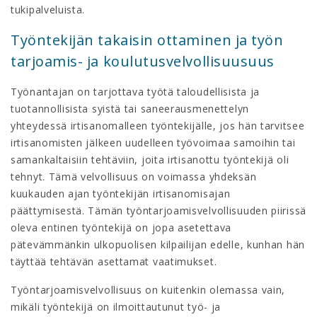
tukipalveluista.
Työntekijän takaisin ottaminen ja työn
tarjoamis- ja koulutusvelvollisuusuus
Työnantajan on tarjottava työtä taloudellisista ja
tuotannollisista syistä tai saneerausmenettelyn
yhteydessä irtisanomalleen työntekijälle, jos hän tarvitsee
irtisanomisten jälkeen uudelleen työvoimaa samoihin tai
samankaltaisiin tehtäviin, joita irtisanottu työntekijä oli
tehnyt. Tämä velvollisuus on voimassa yhdeksän
kuukauden ajan työntekijän irtisanomisajan
päättymisestä. Tämän työntarjoamisvelvollisuuden piirissä
oleva entinen työntekijä on jopa asetettava
pätevämmänkin ulkopuolisen kilpailijan edelle, kunhan hän
täyttää tehtävän asettamat vaatimukset.
Työntarjoamisvelvollisuus on kuitenkin olemassa vain,
mikäli työntekijä on ilmoittautunut työ- ja