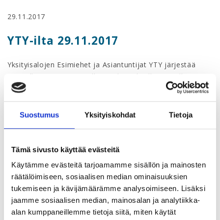
29.11.2017
YTY-ilta 29.11.2017
Yksityisalojen Esimiehet ja Asiantuntijat YTY järjestää
Koneella ja Konecranesilla työskenteleville jäsenilleen
tutustumismatkan Hyvinkään uuteen nähtävyyteen Spa
Hotel Sveitsiin.
Suostumus
Yksityiskohdat
Tietoja
Keskustelemme samalla työmarkkinoiden viimeisimmistä
kuulumisista, syömme sekä tutustumme kollegoihin. YTY
tarjoaa osallistujille salaattibuffetin juomineen sekä
Tämä sivusto käyttää evästeitä
leffalipun BioRexiin.
Käytämme evästeitä tarjoamamme sisällön ja mainosten
Tapahtuma alkaa kello 16, mutta voit tulla mukaan
räätälöimiseen, sosiaalisen median ominaisuuksien
myöhemminkin. Kello 17.30 tutustumme Spa Hotel
tukemiseen ja kävijämäärämme analysoimiseen. Lisäksi
Sveitsin monipuolisiin palveluihin hotellin henkilökunnan
jaamme sosiaalisen median, mainosalan ja analytiikka-
opastamana.
alan kumppaneillemme tietoja siitä, miten käytät