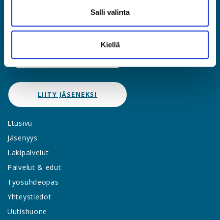
(09) 2510 1310
Salli valinta
asia@asia.fi
Kiellä
JÄSENPORTAALIIN
LIITY JÄSENEKSI
Etusivu
Jäsenyys
Lakipalvelut
Palvelut & edut
Työsuhdeopas
Yhteystiedot
Uutishuone