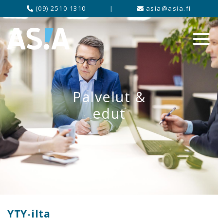
(09) 2510 1310
|
asia@asia.fi
Palvelut &
edut
YTY-ilta