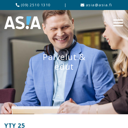
(09) 2510 1310
|
asia@asia.fi
Palvelut &
edut
YTY 25