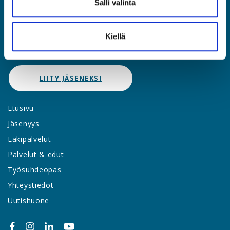
Salli valinta
asia@asia.fi
Kiellä
JÄSENPORTAALIIN
LIITY JÄSENEKSI
Etusivu
Jäsenyys
Lakipalvelut
Palvelut & edut
Työsuhdeopas
Yhteystiedot
Uutishuone