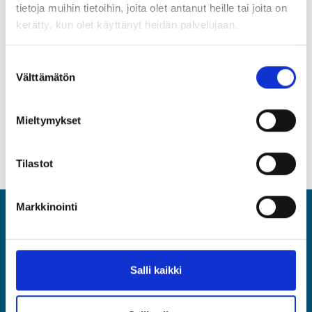
tietoja muihin tietoihin, joita olet antanut heille tai joita on
teemaa.
kerätty, kun olet käyttänyt heidän palvelujaan.
Ilmoitathan osallistumisestasi
30.12.2016
mennessä.
Suostumuksen
Välttämätön
valinta
Lisätietoja:
Kyllikki Kivijärvi
kyllikki.kivijarvi@yty.fi
Mieltymykset
puh. (09) 2510 1320
Tilastot
Markkinointi
ASIA
Asiantuntijat ja Esihenkilöt ASIA ry
Salli kaikki
Rautatieläisenkatu 6, 00520 Helsinki
(09) 2510 1310