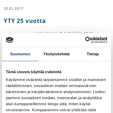
25.01.2017
YTY 25 vuotta
keskiviikkona 25.1.2017 klo 18:00
Teatteri Forum, Yrjönkatu 31, Helsinki
18:00 alkumalja
Suostumus
Yksityiskohdat
Tietoja
18:30 illallinen ja ohjelmaa
Finnair Pilots' Big Band coctail-
kokoonpanolla
Tämä sivusto käyttää evästeitä
Stella Polaris improvisaatioteatteri
Käytämme evästeitä tarjoamamme sisällön ja mainosten
Photo Booth
räätälöimiseen, sosiaalisen median ominaisuuksien
Juontajana ja taikurina Martti Vannas
tukemiseen ja kävijämäärämme analysoimiseen. Lisäksi
jaamme sosiaalisen median, mainosalan ja analytiikka-
Juhlimme iloisen 20-luvun hengessä.
alan kumppaneillemme tietoja siitä, miten käytät
Isännät pukeutuvat teeman mukaisesti ja
sivustoamme. Kumppanimme voivat yhdistää näitä
voit halutessasi noudattaa samaa