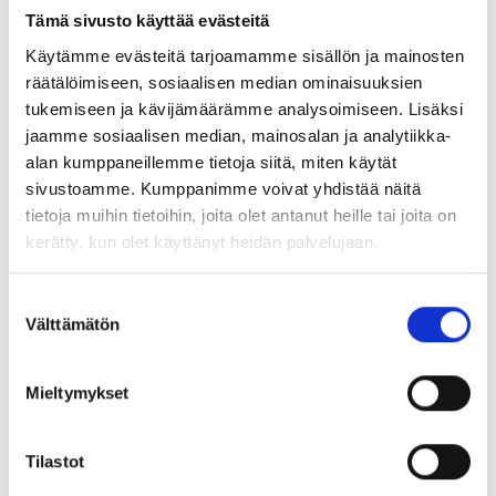
How much is my weekly working time?
Tämä sivusto käyttää evästeitä
And many others more.
Käytämme evästeitä tarjoamamme sisällön ja mainosten
räätälöimiseen, sosiaalisen median ominaisuuksien
tukemiseen ja kävijämäärämme analysoimiseen. Lisäksi
Schedule
:
jaamme sosiaalisen median, mainosalan ja analytiikka-
alan kumppaneillemme tietoja siitä, miten käytät
16.50 On-line classroom opens up
sivustoamme. Kumppanimme voivat yhdistää näitä
17.00 Webinar begins
tietoja muihin tietoihin, joita olet antanut heille tai joita on
18.00 Webinar comes to an end
kerätty, kun olet käyttänyt heidän palvelujaan.
Trainer Daniel Valtakari is a senior adviser at Academic
Engineers and Architects in Finland TEK. He has broad
Suostumuksen
experience in personnel representation on company level and
Välttämätön
valinta
Enroll in the webinari via TJS
Mieltymykset
Notice!
Enroll (Ilmoittaudu koulutukseen) -button on this
Tilastot
page will take you to a registration form, that is in