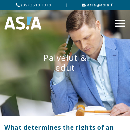
(09) 2510 1310
|
asia@asia.fi
Palvelut &
edut
What determines the rights of an