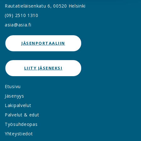
Rautatieläisenkatu 6, 00520 Helsinki
(09) 2510 1310
asia@asia.fi
JÄSENPORTAALIIN
LIITY JÄSENEKSI
Etusivu
Jäsenyys
Lakipalvelut
Palvelut & edut
Työsuhdeopas
Yhteystiedot