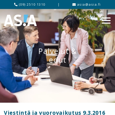
(09) 2510 1310
|
asia@asia.fi
Palvelut &
edut
Viestintä ja vuorovaikutus 9.3.2016