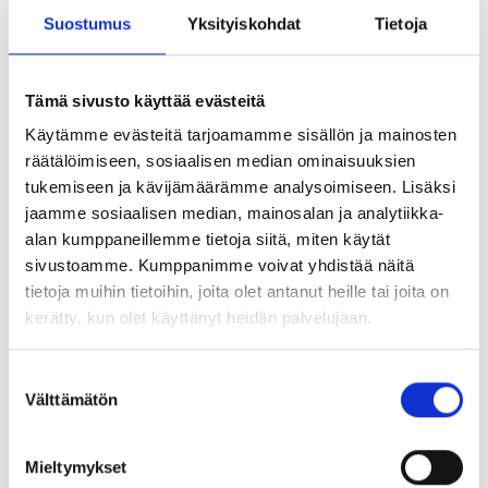
ja itsensä organisoinnin. Oletko rauhallinen vihreä,
Suostumus
Yksityiskohdat
Tietoja
analyyttinen sininen, energinen punainen vai sosiaalinen
keltainen?
Tämä sivusto käyttää evästeitä
Luennoitsijana toimii KTM, MBA ja työnohjaaja
Helena
Kokko
.
Käytämme evästeitä tarjoamamme sisällön ja mainosten
räätälöimiseen, sosiaalisen median ominaisuuksien
Ohjelma pitää sisällään:
tukemiseen ja kävijämäärämme analysoimiseen. Lisäksi
jaamme sosiaalisen median, mainosalan ja analytiikka-
Ihmisten erilaisuus yhteiseksi voimavaraksi
alan kumppaneillemme tietoja siitä, miten käytät
MBTI – testi ja testin purku ja teoria
sivustoamme. Kumppanimme voivat yhdistää näitä
MBTI – testin avulla ymmärrys ihmisten erilaisuudesta ja
tietoja muihin tietoihin, joita olet antanut heille tai joita on
vuorovaikutukseen liittyvistä haasteista konkretisoituu ja
kerätty, kun olet käyttänyt heidän palvelujaan.
yhdessä tekemiseen tarvittavat tiedot ja taidot
realisoituvat osaksi yhteisödynamiikkaa.
Suostumuksen
Välttämätön
valinta
Miten voimme hyödyntää oppimaamme
yhteistyössä toistemme kanssa?
Mieltymykset
Oman perustehtävän kristallisointi