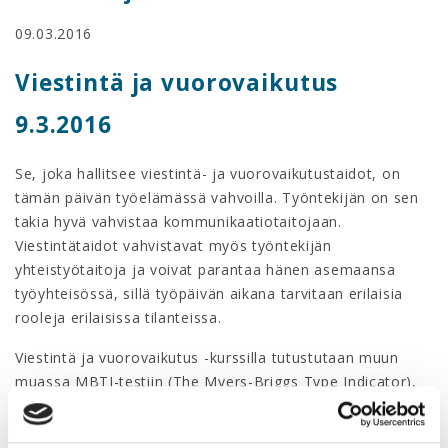
09.03.2016
Viestintä ja vuorovaikutus
9.3.2016
Se, joka hallitsee viestintä- ja vuorovaikutustaidot, on
tämän päivän työelämässä vahvoilla. Työntekijän on sen
takia hyvä vahvistaa kommunikaatiotaitojaan.
Viestintätaidot vahvistavat myös työntekijän
yhteistyötaitoja ja voivat parantaa hänen asemaansa
työyhteisössä, sillä työpäivän aikana tarvitaan erilaisia
rooleja erilaisissa tilanteissa.
Viestintä ja vuorovaikutus -kurssilla tutustutaan muun
muassa MBTI-testiin (The Myers-Briggs Type Indicator),
työnrooleihin ja roolimatriiseihin. MBTI-testi kertoo
henkilön energiasuunnan, havainnoinnin, päätöksenteon